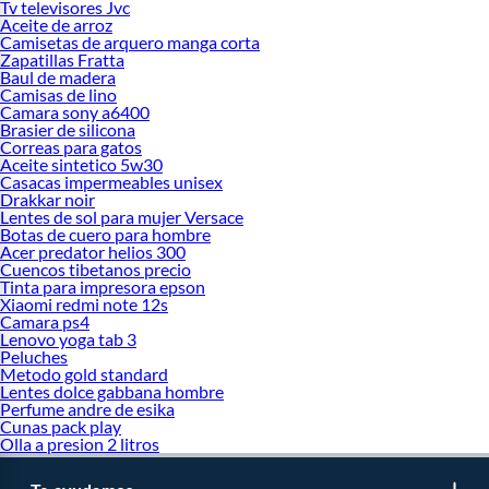
Tv televisores Jvc
Aceite de arroz
Camisetas de arquero manga corta
Zapatillas Fratta
Baul de madera
Camisas de lino
Camara sony a6400
Brasier de silicona
Correas para gatos
Aceite sintetico 5w30
Casacas impermeables unisex
Drakkar noir
Lentes de sol para mujer Versace
Botas de cuero para hombre
Acer predator helios 300
Cuencos tibetanos precio
Tinta para impresora epson
Xiaomi redmi note 12s
Camara ps4
Lenovo yoga tab 3
Peluches
Metodo gold standard
Lentes dolce gabbana hombre
Perfume andre de esika
Cunas pack play
Olla a presion 2 litros