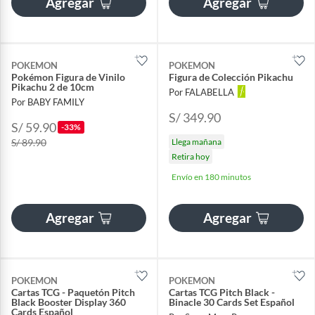
Agregar
Agregar
POKEMON
POKEMON
Pokémon Figura de Vinilo
Figura de Colección Pikachu
Pikachu 2 de 10cm
Por FALABELLA
Por BABY FAMILY
S/ 349.90
S/ 59.90
-33%
S/ 89.90
Llega mañana
Retira hoy
Envío en 180 minutos
Agregar
Agregar
POKEMON
POKEMON
Cartas TCG - Paquetón Pitch
Cartas TCG Pitch Black -
Black Booster Display 360
Binacle 30 Cards Set Español
Cards Español