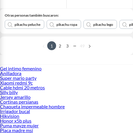
Otras personas también buscaron:
pikachu peluche
pikachu ropa
pikachu lego
pi
...
1
2
3
49
Gel intimo femenino
Anilladora
Super mario party
Xiaomi redmi 9c
Cable hdmi 20 metros
Silly billy
Jersey amarillo
Cortinas persianas
Chaqueta impermeable hombre
Irrigador bucal
Hikvision
Honor x5b plus
Puma mayze mujer
Placa madre msi