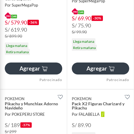
Por SuperMegaPop
Por SuperMegaPop
S/ 69.90
-30%
S/ 579.90
-36%
S/ 75.90
S/ 619.90
S/ 99.90
S/ 899.90
Llega mañana
Llega mañana
Retira mañana
Retira mañana
Agregar
Agregar
Patrocinado
Patrocinado
POKEMON
POKEMON
Pikachu y Munchlax Adorno
Pack X2 Figuras Charizard y
Navideño
Pikachu
Por POKEPERU STORE
Por FALABELLA
S/ 189
S/ 89.90
-37%
S/ 299