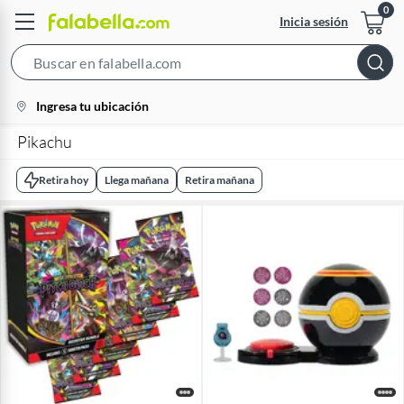
Inicia sesión
Search
Bar
location-
Ingresa tu ubicación
icon
Pikachu
Retira hoy
Llega mañana
Retira mañana