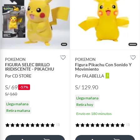
POKEMON
POKEMON
FIGURA SELEC BRILLO
Figura Pikachu Con Sonido Y
IRIDISCENTE - PIKACHU
Movimiento
Por CD STORE
Por FALABELLA
S/ 69
S/ 129.90
-57%
S/ 160
Llega mañana
Llega mañana
Retira hoy
Retira mañana
Envío en 180 minutos
(1)
(1)