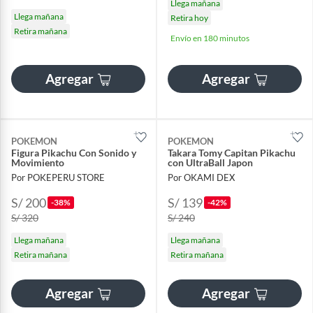
Llega mañana
Llega mañana
Retira hoy
Retira mañana
Envío en 180 minutos
Agregar
Agregar
POKEMON
POKEMON
Figura Pikachu Con Sonido y
Takara Tomy Capitan Pikachu
Movimiento
con UltraBall Japon
Por POKEPERU STORE
Por OKAMI DEX
S/ 200
S/ 139
-38%
-42%
S/ 320
S/ 240
Llega mañana
Llega mañana
Retira mañana
Retira mañana
Agregar
Agregar