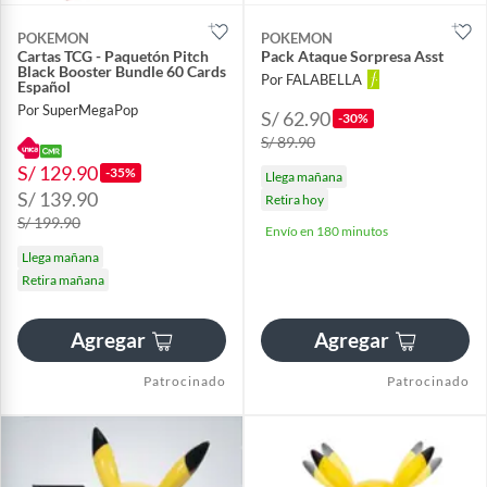
POKEMON
POKEMON
Cartas TCG - Paquetón Pitch
Pack Ataque Sorpresa Asst
Black Booster Bundle 60 Cards
Por FALABELLA
Español
Por SuperMegaPop
S/ 62.90
-30%
S/ 89.90
S/ 129.90
-35%
Llega mañana
S/ 139.90
Retira hoy
S/ 199.90
Envío en 180 minutos
Llega mañana
Retira mañana
Agregar
Agregar
Patrocinado
Patrocinado