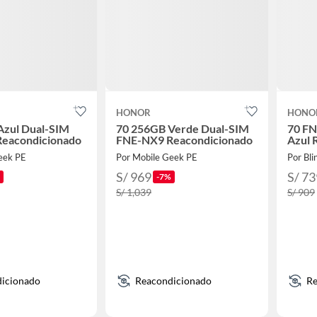
HONOR
HONO
Azul Dual-SIM
70 256GB Verde Dual-SIM
70 F
eacondicionado
FNE-NX9 Reacondicionado
Azul 
eek PE
Por Mobile Geek PE
Por Bli
S/ 969
S/ 73
-7%
S/ 1,039
S/ 909
icionado
Reacondicionado
Re