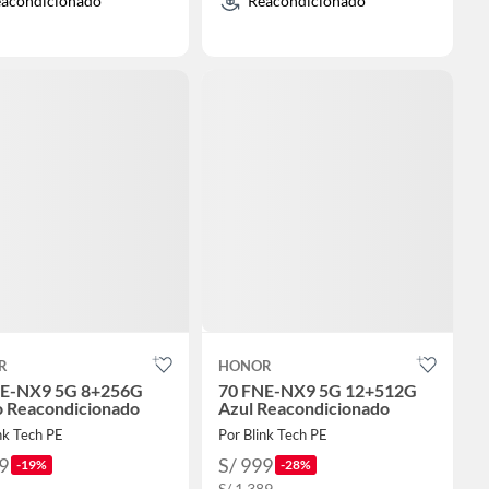
acondicionado
Reacondicionado
R
HONOR
NE-NX9 5G 8+256G
70 FNE-NX9 5G 12+512G
 Reacondicionado
Azul Reacondicionado
nk Tech PE
Por Blink Tech PE
9
S/ 999
-19%
-28%
S/ 1,389