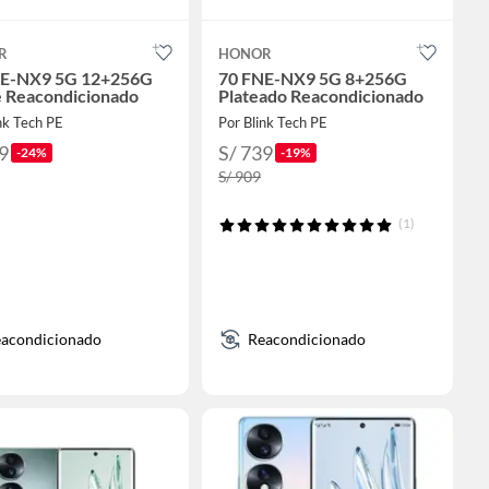
R
HONOR
NE-NX9 5G 12+256G
70 FNE-NX9 5G 8+256G
 Reacondicionado
Plateado Reacondicionado
nk Tech PE
Por Blink Tech PE
9
S/ 739
-24%
-19%
S/ 909
(1)
acondicionado
Reacondicionado