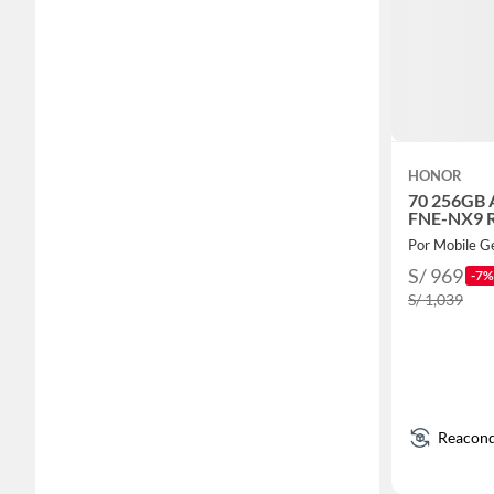
HONOR
70 256GB 
FNE-NX9 R
Por Mobile G
S/ 969
-7%
S/ 1,039
Reacond