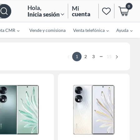
0
Hola
,
Mi
cuenta
Inicia sesión
eta CMR
Vende y comisiona
Venta telefónica
Ayuda
...
1
2
3
15