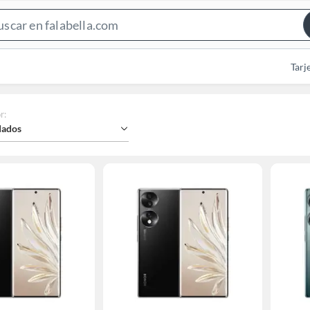
Search
Bar
Tarj
r
:
ados