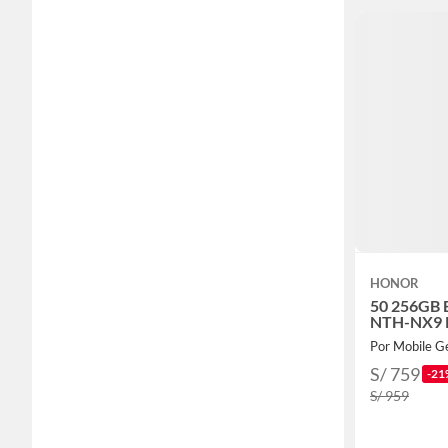
HONOR
50 256GB 
NTH-NX9 R
Por Mobile G
S/ 759
-21
S/ 959