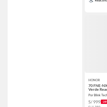
Reacond
HONOR
70 FNE-NX
Verde Rea
Por Blink Tec
S/ 999
-28
S/ 1,389