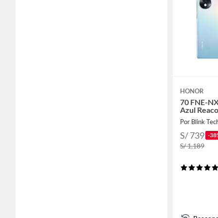
HONOR
70 FNE-NX
Azul Reac
Por Blink Tec
S/ 739
-38
S/ 1,189