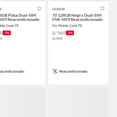
R
HONOR
6GB Plata Dual-SIM
70 128GB Negro Dual-SIM
X9 Reacondicionado
FNE-NX9 Reacondicionado
bile Geek PE
Por Mobile Geek PE
9
S/ 969
-7%
-3%
39
S/ 999
acondicionado
Reacondicionado