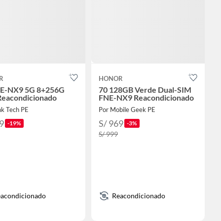
R
HONOR
NE-NX9 5G 8+256G
70 128GB Verde Dual-SIM
Reacondicionado
FNE-NX9 Reacondicionado
nk Tech PE
Por Mobile Geek PE
9
S/ 969
-19%
-3%
S/ 999
acondicionado
Reacondicionado