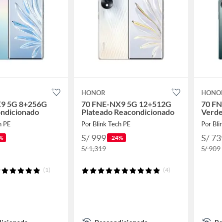
HONOR
HONO
9 5G 8+256G
70 FNE-NX9 5G 12+512G
70 F
ondicionado
Plateado Reacondicionado
Verde
h PE
Por Blink Tech PE
Por Bli
S/ 999
S/ 73
%
-24%
S/ 1,319
S/ 909
(1)
(4)