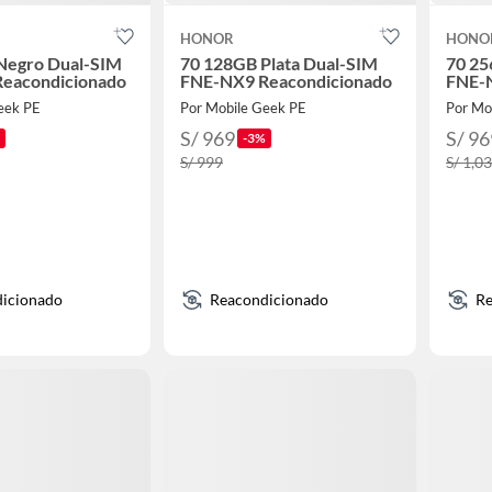
HONOR
HONO
Negro Dual-SIM
70 128GB Plata Dual-SIM
70 25
eacondicionado
FNE-NX9 Reacondicionado
FNE-N
eek PE
Por Mobile Geek PE
Por Mo
S/ 969
S/ 96
-3%
S/ 999
S/ 1,0
icionado
Reacondicionado
Re