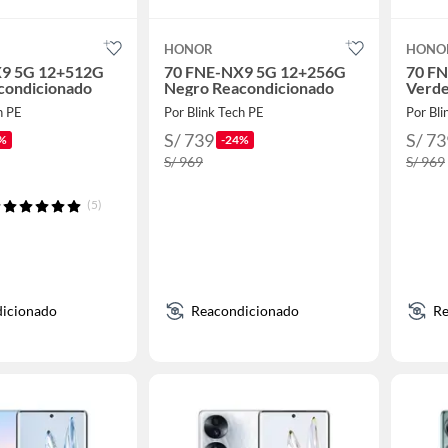
HONOR
HONO
9 5G 12+512G
70 FNE-NX9 5G 12+256G
70 F
condicionado
Negro Reacondicionado
Verde
h PE
Por Blink Tech PE
Por Bli
S/ 739
S/ 73
%
-24%
S/ 969
S/ 969
(5)
icionado
Reacondicionado
Re