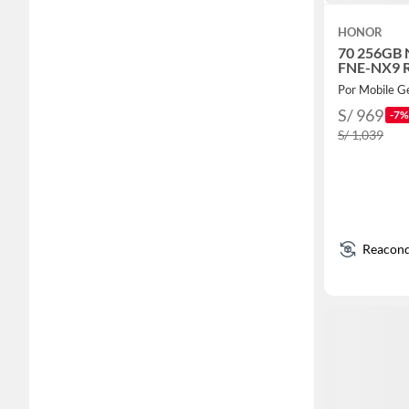
HONOR
70 256GB 
FNE-NX9 R
Por Mobile G
S/ 969
-7%
S/ 1,039
Reacond