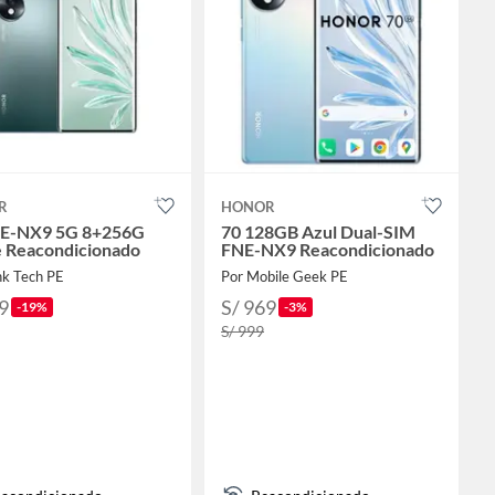
R
HONOR
NE-NX9 5G 8+256G
70 128GB Azul Dual-SIM
 Reacondicionado
FNE-NX9 Reacondicionado
nk Tech PE
Por Mobile Geek PE
9
S/ 969
-19%
-3%
S/ 999