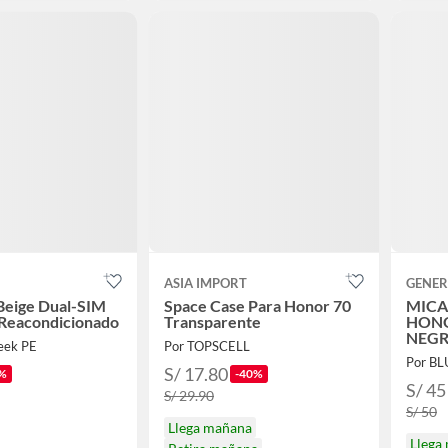
ASIA IMPORT
GENER
Beige Dual-SIM
Space Case Para Honor 70
MICA
eacondicionado
Transparente
HONO
NEG
eek PE
Por TOPSCELL
Por B
S/ 17.80
%
-40%
S/ 45
S/ 29.90
S/ 50
Llega mañana
Llega