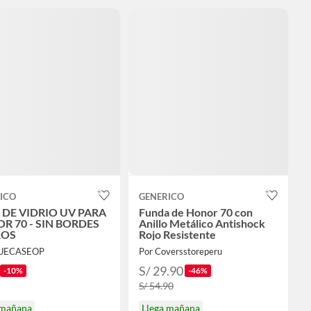
ICO
GENERICO
 DE VIDRIO UV PARA
Funda de Honor 70 con
R 70 - SIN BORDES
Anillo Metálico Antishock
ROS
Rojo Resistente
LUECASEOP
Por Coversstoreperu
S/ 29.90
-10%
-46%
S/ 54.90
 mañana
Llega mañana