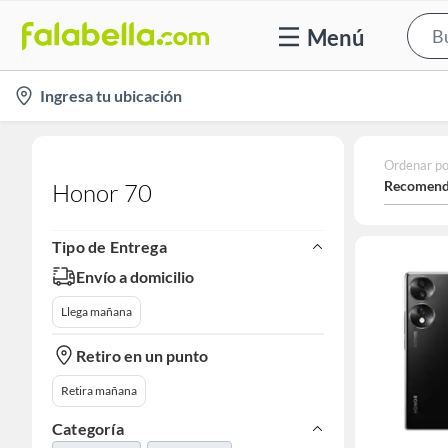
Menú
location-
Ingresa tu ubicación
icon
Ordenar po
Recomend
Honor 70
Tipo de Entrega
Envío a domicilio
Llega mañana
Retiro en un punto
Retira mañana
Categoría