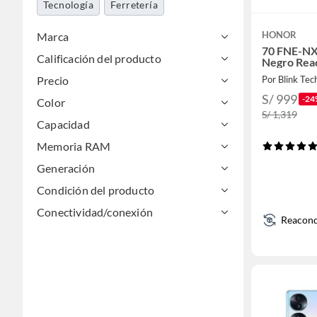
Tecnología
Ferretería
HONOR
Marca
70 FNE-NX
Calificación del producto
Negro Rea
Precio
Por Blink Tec
S/ 999
-24
Color
S/ 1,319
Capacidad
Memoria RAM
Generación
Condición del producto
Conectividad/conexión
Reacond