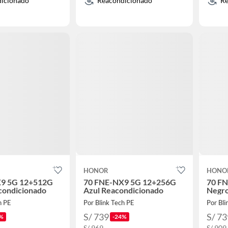
icionado
Reacondicionado
Re
HONOR
HONO
9 5G 12+512G
70 FNE-NX9 5G 12+256G
70 F
condicionado
Azul Reacondicionado
Negro
h PE
Por Blink Tech PE
Por Bli
S/ 739
S/ 73
%
-24%
S/ 969
S/ 909