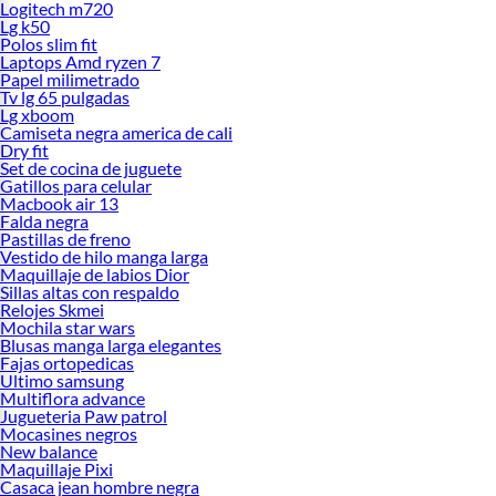
Logitech m720
Lg k50
Polos slim fit
Laptops Amd ryzen 7
Papel milimetrado
Tv lg 65 pulgadas
Lg xboom
Camiseta negra america de cali
Dry fit
Set de cocina de juguete
Gatillos para celular
Macbook air 13
Falda negra
Pastillas de freno
Vestido de hilo manga larga
Maquillaje de labios Dior
Sillas altas con respaldo
Relojes Skmei
Mochila star wars
Blusas manga larga elegantes
Fajas ortopedicas
Ultimo samsung
Multiflora advance
Jugueteria Paw patrol
Mocasines negros
New balance
Maquillaje Pixi
Casaca jean hombre negra