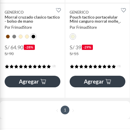
GENERICO
GENERICO
Morral cruzado clasico tactico
Pouch tactico portacelular
- bolso de mano
Mini canguro morral molle_.
Por FrimadStore
Por FrimadStore
S/ 64.90
S/ 39
-28%
-29%
S/ 90
S/ 55
(2)
(1)
Agregar
Agregar
1