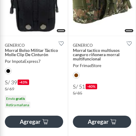
GENERICO
GENERICO
Morral Bolso Militar Táctico
Morral tactico multiusos
Molle Clip De Cinturón
canguro riñonera morral
multifuncional
Por ImpotaExpress7
Por FrimadStore
S/ 39
-43%
S/ 51
-40%
S/ 69
S/ 85
Envío
gratis
Retira mañana
Agregar
Agregar