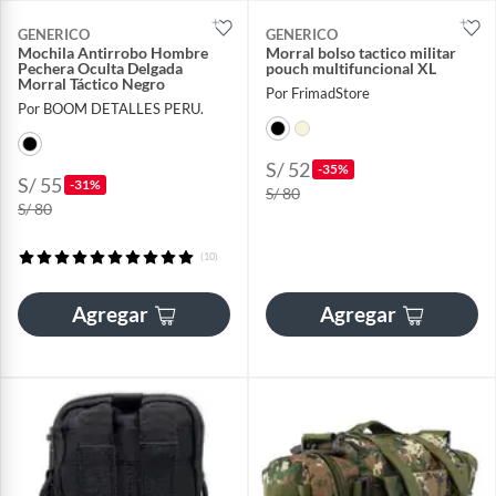
GENERICO
GENERICO
Mochila Antirrobo Hombre
Morral bolso tactico militar
Pechera Oculta Delgada
pouch multifuncional XL
Morral Táctico Negro
Por FrimadStore
Por BOOM DETALLES PERU.
S/ 52
-35%
S/ 55
-31%
S/ 80
S/ 80
(10)
Agregar
Agregar