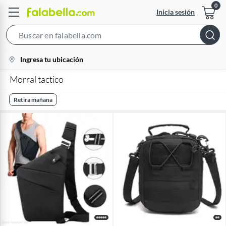
Inicia sesión
Search
Bar
location-
Ingresa tu ubicación
icon
Morral tactico
Retira mañana