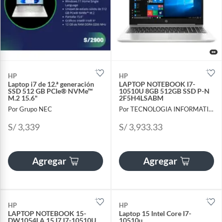
HP
HP
Laptop i7 de 12.ª generación
LAPTOP NOTEBOOK I7-
SSD 512 GB PCIe® NVMe™
10510U 8GB 512GB SSD P-N
M.2 15.6"
2F5H4LSABM
Por Grupo NEC
Por TECNOLOGIA INFORMATICA Y CONSULTORIA
S/ 3,339
S/ 3,933.33
Agregar
Agregar
HP
HP
LAPTOP NOTEBOOK 15-
Laptop 15 Intel Core I7-
DW1054LA 15 I7 I7-10510U
10510u