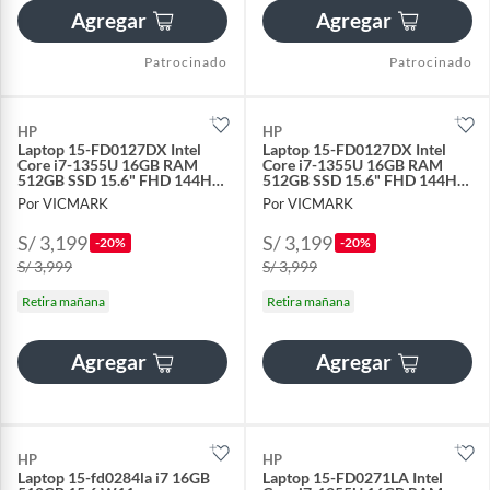
Agregar
Agregar
Patrocinado
Patrocinado
HP
HP
Laptop 15-FD0127DX Intel
Laptop 15-FD0127DX Intel
Core i7-1355U 16GB RAM
Core i7-1355U 16GB RAM
512GB SSD 15.6" FHD 144HZ
512GB SSD 15.6" FHD 144HZ
Touch Screen
Touch Screen
Por VICMARK
Por VICMARK
S/ 3,199
S/ 3,199
-20%
-20%
S/ 3,999
S/ 3,999
Retira mañana
Retira mañana
Agregar
Agregar
HP
HP
Laptop 15-fd0284la i7 16GB
Laptop 15-FD0271LA Intel