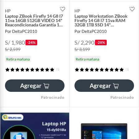
HP
HP
Laptop ZBook Firefly 14 G8 I7
Laptop Workstation ZBook
11va 16GB 512GB VIDEO 14"
Firefly 14 G8 I7 11va RAM
Reacondicionada Garantía 1
32GB 1TB SSD 14"
año + Cooler
Reacondicionada Garantía
Por DeltaPC2010
Por DeltaPC2010
1año
S/ 1,980
S/ 2,290
-24%
-28%
S/ 2,599
S/ 3,199
Retira mañana
Retira mañana
(1)
(1)
Agregar
Agregar
Patrocinado
Patrocinado