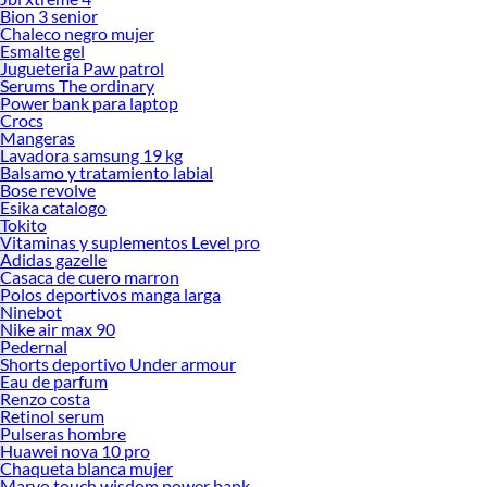
Bion 3 senior
Chaleco negro mujer
Esmalte gel
Jugueteria Paw patrol
Serums The ordinary
Power bank para laptop
Crocs
Mangeras
Lavadora samsung 19 kg
Balsamo y tratamiento labial
Bose revolve
Esika catalogo
Tokito
Vitaminas y suplementos Level pro
Adidas gazelle
Casaca de cuero marron
Polos deportivos manga larga
Ninebot
Nike air max 90
Pedernal
Shorts deportivo Under armour
Eau de parfum
Renzo costa
Retinol serum
Pulseras hombre
Huawei nova 10 pro
Chaqueta blanca mujer
Marvo touch wisdom power bank