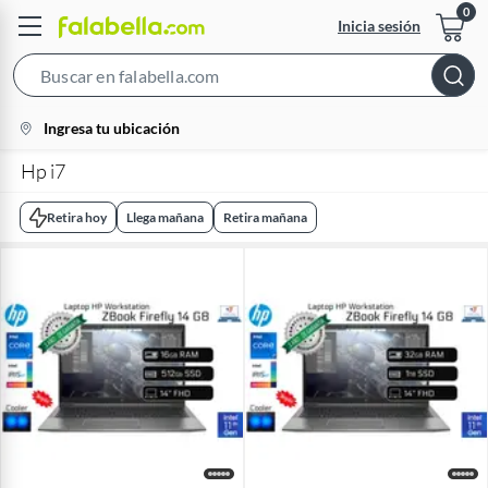
Inicia sesión
Search
Bar
location-
Ingresa tu ubicación
icon
Hp i7
Retira hoy
Llega mañana
Retira mañana