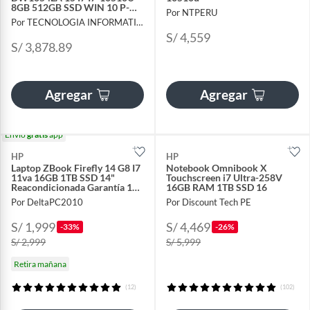
8GB 512GB SSD WIN 10 P-
Por NTPERU
N2A4Q1LA
Por TECNOLOGIA INFORMATICA Y CONSULTORIA
S/ 4,559
S/ 3,878.89
Agregar
Agregar
Envío
gratis
app
HP
HP
Laptop ZBook Firefly 14 G8 I7
Notebook Omnibook X
11va 16GB 1TB SSD 14"
Touchscreen i7 Ultra-258V
Reacondicionada Garantía 1
16GB RAM 1TB SSD 16
año + Cooler
Por DeltaPC2010
Por Discount Tech PE
S/ 1,999
S/ 4,469
-33%
-26%
S/ 2,999
S/ 5,999
Retira mañana
(12)
(102)