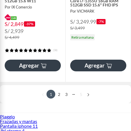
512GB 15.6 W11
Core i7-1355U 16GB RAM
512GB SSD 15.6" FHD IPS
Por IX Comercio
Por VICMARK
S/ 3,249.99
-7%
S/ 2,849
-37%
S/ 3,499
S/ 2,939
S/ 4,499
Retira mañana
(38)
Agregar
Agregar
...
1
2
3
5
Piaggio
Frazadas y mantas
Pantalla iphone 11
Jbl xtreme 4