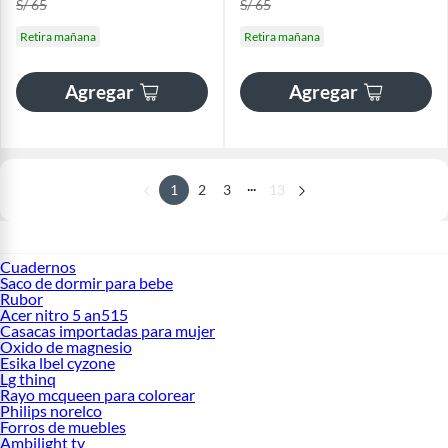
S/ 65
S/ 65
Retira mañana
Retira mañana
Agregar
Agregar
...
1
2
3
13
Cuadernos
Saco de dormir para bebe
Rubor
Acer nitro 5 an515
Casacas importadas para mujer
Oxido de magnesio
Esika lbel cyzone
Lg thinq
Rayo mcqueen para colorear
Philips norelco
Forros de muebles
Ambilight tv