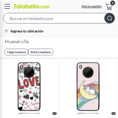
Inicia sesión
Search
Bar
location-
Ingresa tu ubicación
icon
Huawei y9a
Llega mañana
Retira mañana