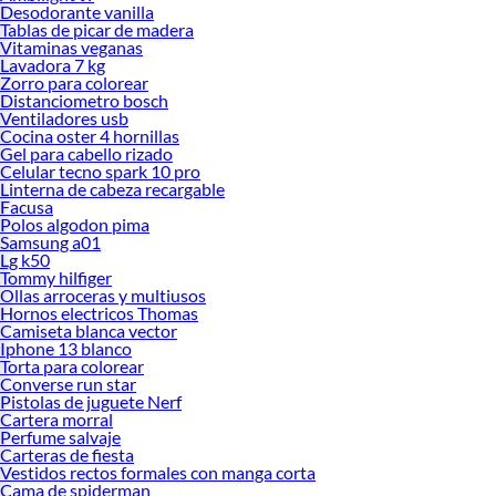
Desodorante vanilla
Tablas de picar de madera
Vitaminas veganas
Lavadora 7 kg
Zorro para colorear
Distanciometro bosch
Ventiladores usb
Cocina oster 4 hornillas
Gel para cabello rizado
Celular tecno spark 10 pro
Linterna de cabeza recargable
Facusa
Polos algodon pima
Samsung a01
Lg k50
Tommy hilfiger
Ollas arroceras y multiusos
Hornos electricos Thomas
Camiseta blanca vector
Iphone 13 blanco
Torta para colorear
Converse run star
Pistolas de juguete Nerf
Cartera morral
Perfume salvaje
Carteras de fiesta
Vestidos rectos formales con manga corta
Cama de spiderman