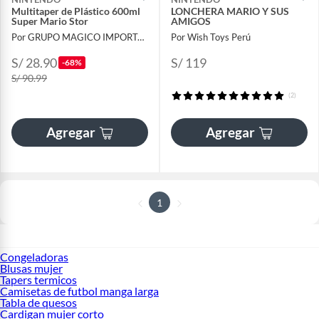
Multitaper de Plástico 600ml
LONCHERA MARIO Y SUS
Super Mario Stor
AMIGOS
Por GRUPO MAGICO IMPORTACIONES
Por Wish Toys Perú
S/ 28.90
S/ 119
-68%
S/ 90.99
(2)
Agregar
Agregar
1
Congeladoras
Blusas mujer
Tapers termicos
Camisetas de futbol manga larga
Tabla de quesos
Cardigan mujer corto