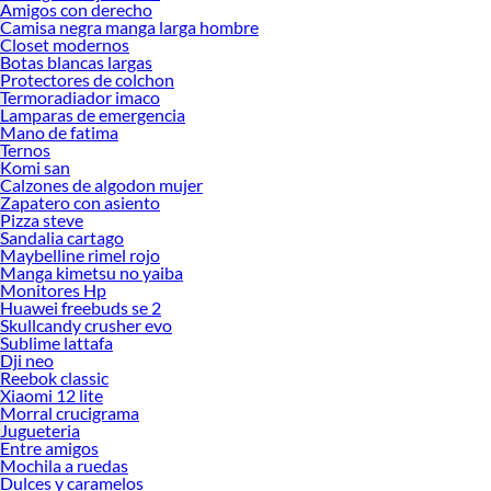
Amigos con derecho
Camisa negra manga larga hombre
Closet modernos
Botas blancas largas
Protectores de colchon
Termoradiador imaco
Lamparas de emergencia
Mano de fatima
Ternos
Komi san
Calzones de algodon mujer
Zapatero con asiento
Pizza steve
Sandalia cartago
Maybelline rimel rojo
Manga kimetsu no yaiba
Monitores Hp
Huawei freebuds se 2
Skullcandy crusher evo
Sublime lattafa
Dji neo
Reebok classic
Xiaomi 12 lite
Morral crucigrama
Jugueteria
Entre amigos
Mochila a ruedas
Dulces y caramelos