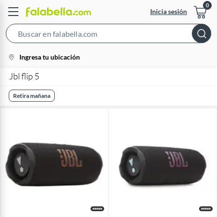
Inicia sesión
Search
Bar
location-
Ingresa tu ubicación
icon
Jbl flip 5
Retira mañana