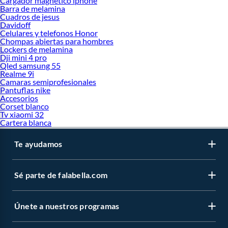
Cargador magnetico iphone
Barra de melamina
Cuadros de jesus
Davidoff
Celulares y telefonos Honor
Chompas abiertas para hombres
Lockers de melamina
Dji mini 4 pro
Qled samsung 55
Realme 9i
Camaras semiprofesionales
Pantuflas nike
Accesorios
Corset blanco
Tv xiaomi 32
Cartera blanca
Te ayudamos
Sé parte de falabella.com
Únete a nuestros programas