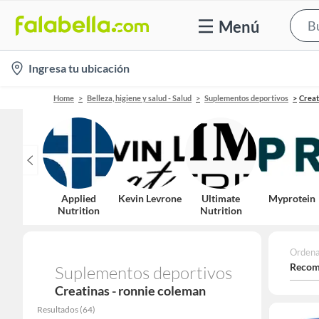
Menú
location-
Ingresa tu ubicación
icon
Home
Belleza, higiene y salud - Salud
Suplementos deportivos
Creat
Applied
Kevin Levrone
Ultimate
Myprotein
Nutrition
Nutrition
Ordena
Recom
Suplementos deportivos
Creatinas - ronnie coleman
Resultados
(
64
)