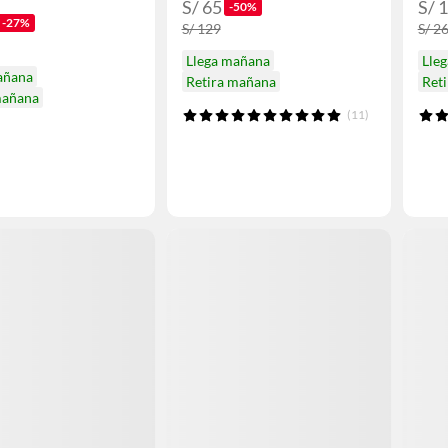
S/ 65
S/ 
-50%
-27%
S/ 129
S/ 2
Llega mañana
Lle
añana
Retira mañana
Ret
mañana
(11)