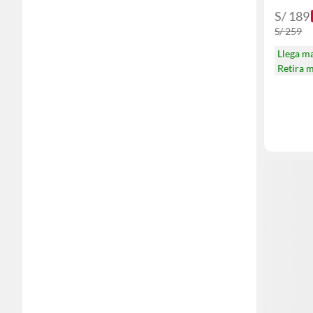
S/ 189
S/ 259
Llega m
Retira 