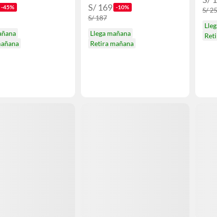
S/ 169
-45%
-10%
S/ 2
S/ 187
Lle
añana
Llega mañana
Ret
mañana
Retira mañana