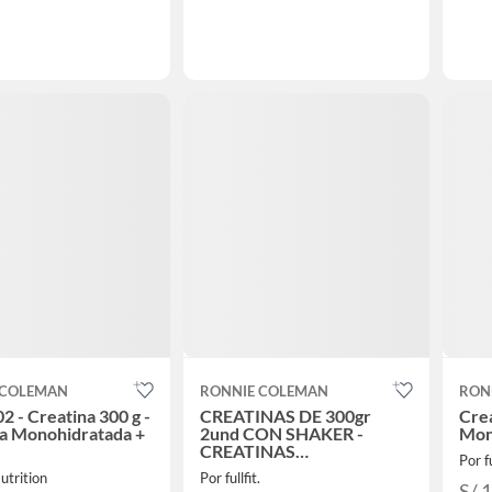
 COLEMAN
RONNIE COLEMAN
RON
02 - Creatina 300 g -
CREATINAS DE 300gr
Crea
a Monohidratada +
2und CON SHAKER -
Mon
CREATINAS
Por fu
MONOHIDRATADA
utrition
Por fullfit.
S/ 