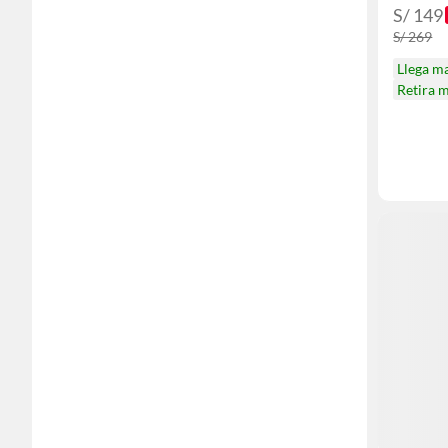
S/ 149
S/ 269
Llega m
Retira 