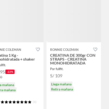
NIE COLEMAN
RONNIE COLEMAN
tina 1 Kg -
CREATINA DE 300gr CON
ohidratada + shaker
STRAPS - CREATINA
MONOHIDRATADA
llfit.
Por fullfit.
195
-22%
S/ 109
50
Llega mañana
ga mañana
Retira mañana
ira mañana
(1)