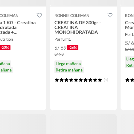
 COLEMAN
RONNIE COLEMAN
RON
a 1 KG - Creatina
CREATINA DE 300gr -
Crea
dratada
CREATINA
Mon
zada +
MONOHIDRATADA
Por L
oteina
utrition
Por fullfit.
S/ 
S/ 69
-25%
-26%
S/ 1
S/ 93
Lle
añana
Llega mañana
Ret
mañana
Retira mañana
(1)