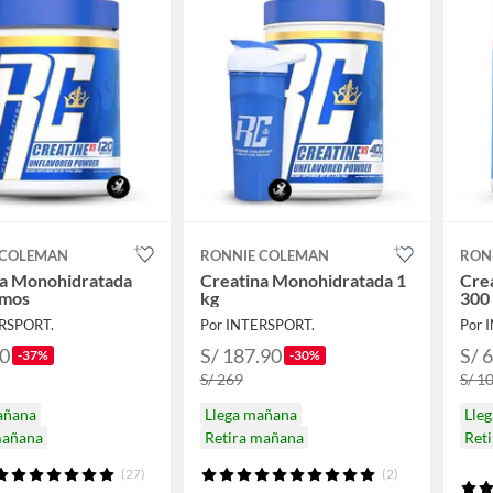
 COLEMAN
RONNIE COLEMAN
RON
na Monohidratada
Creatina Monohidratada 1
Cre
amos
kg
300
ERSPORT.
Por INTERSPORT.
Por 
90
S/ 187.90
S/ 
-37%
-30%
S/ 269
S/ 1
añana
Llega mañana
Lle
mañana
Retira mañana
Ret
(27)
(2)