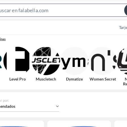
Search
Bar
Tarj
inas
Level Pro
Muscletech
Dymatize
Women Secret
N
Re
r por
:
endados