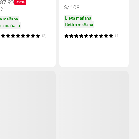
187.90
-30%
S/ 109
69
Llega mañana
ga mañana
Retira mañana
ira mañana
(2)
(1)