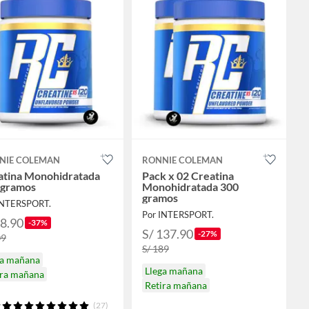
NIE COLEMAN
RONNIE COLEMAN
atina Monohidratada
Pack x 02 Creatina
 gramos
Monohidratada 300
gramos
INTERSPORT.
Por INTERSPORT.
68.90
-37%
S/ 137.90
-27%
09
S/ 189
ga mañana
Llega mañana
ira mañana
Retira mañana
(27)