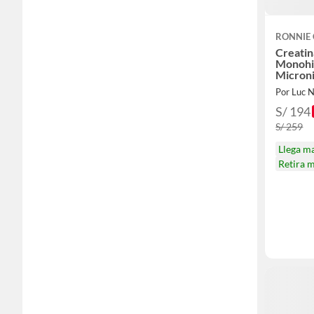
RONNIE
Creatin
Monohi
Microni
Portapr
Por Luc N
S/ 194
S/ 259
Llega m
Retira 