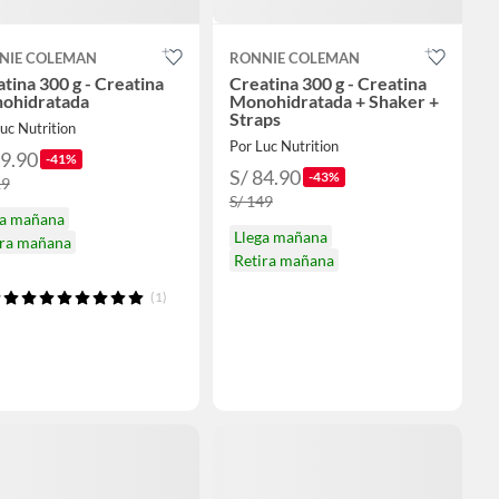
NIE COLEMAN
RONNIE COLEMAN
tina 300 g - Creatina
Creatina 300 g - Creatina
ohidratada
Monohidratada + Shaker +
Straps
uc Nutrition
Por Luc Nutrition
69.90
-41%
S/ 84.90
-43%
19
S/ 149
ga mañana
Llega mañana
ira mañana
Retira mañana
(1)