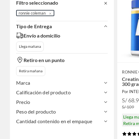
Filtro seleccionado
ronnie coleman
Tipo de Entrega
Envío a domicilio
Llega mañana
Retiro en un punto
Retira mañana
RONNIE
Creati
Marca
300 gr
Por INT
Calificación del producto
S/ 68.
Precio
S/ 109
Peso del producto
Llega m
Cantidad contenido en el empaque
Retira 