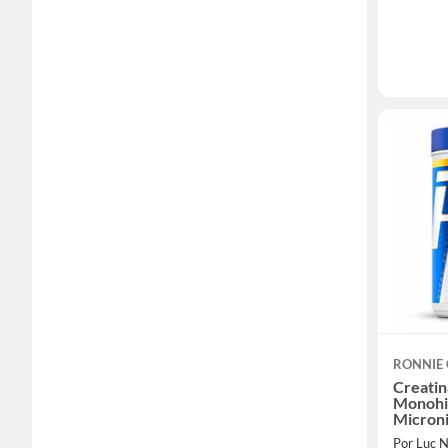
RONNIE
Creatin
Monohi
Micron
Por Luc N