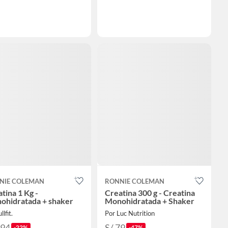
NIE COLEMAN
RONNIE COLEMAN
tina 1 Kg -
Creatina 300 g - Creatina
ohidratada + shaker
Monohidratada + Shaker
llfit.
Por Luc Nutrition
194
S/ 79
-22%
-47%