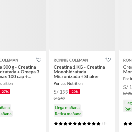
 COLEMAN
RONNIE COLEMAN
RON
a 300 g - Creatina
Creatina 1 KG - Creatina
Crea
dratada + Omega 3
Monohidratada
Mon
max 100 cap +
Micronizada + Shaker
Por fu
utrition
Por Luc Nutrition
S/ 
S/ 199
-27%
-20%
S/ 2
S/ 249
Lle
añana
Llega mañana
Ret
mañana
Retira mañana
(9)