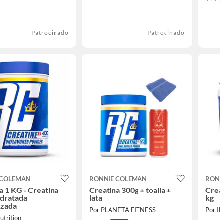
Patrocinado
Patrocinado
 COLEMAN
RONNIE COLEMAN
RON
a 1 KG - Creatina
Creatina 300g + toalla +
Cre
dratada
lata
kg
izada
Por PLANETA FITNESS
Por 
utrition