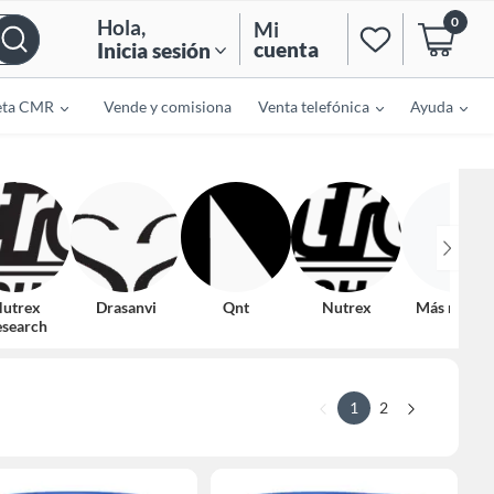
0
Hola
,
Mi
cuenta
Inicia sesión
eta CMR
Vende y comisiona
Venta telefónica
Ayuda
utrex
Drasanvi
Qnt
Nutrex
Más marca
search
1
2