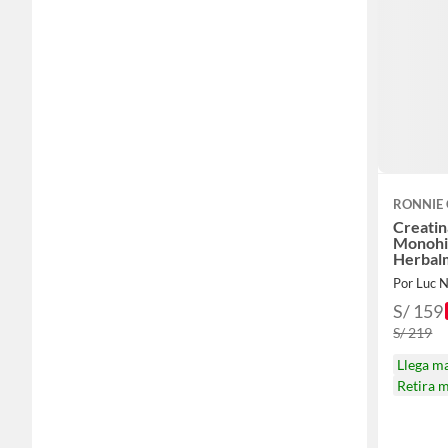
RONNIE
Creatin
Monohi
Herbal
shaker
Por Luc N
S/ 159
S/ 219
Llega m
Retira 