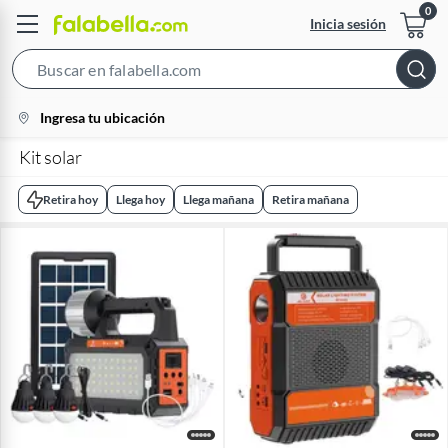
Inicia sesión
Search
Bar
location-
Ingresa tu ubicación
icon
Kit solar
Retira hoy
Llega hoy
Llega mañana
Retira mañana