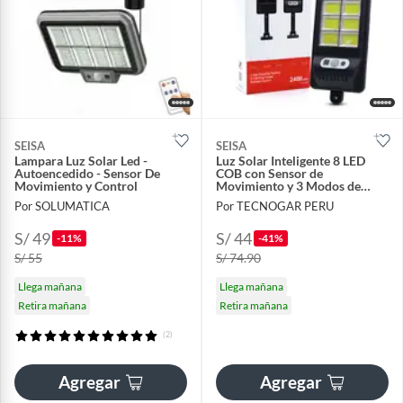
SEISA
SEISA
Lampara Luz Solar Led -
Luz Solar Inteligente 8 LED
Autoencedido - Sensor De
COB con Sensor de
Movimiento y Control
Movimiento y 3 Modos de
Iluminación
Por SOLUMATICA
Por TECNOGAR PERU
S/ 49
S/ 44
-11%
-41%
S/ 55
S/ 74.90
Llega mañana
Llega mañana
Retira mañana
Retira mañana
(2)
Agregar
Agregar