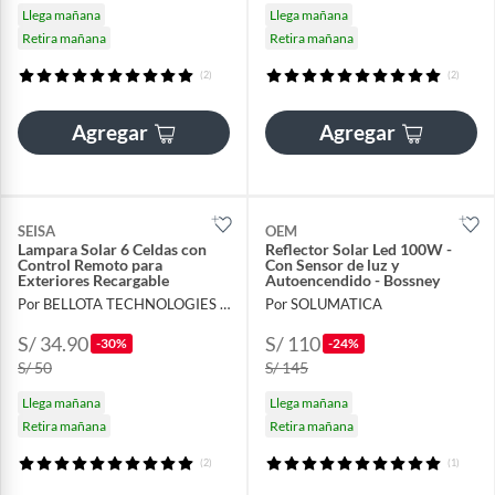
Llega mañana
Llega mañana
Retira mañana
Retira mañana
(2)
(2)
Agregar
Agregar
SEISA
OEM
Lampara Solar 6 Celdas con
Reflector Solar Led 100W -
Control Remoto para
Con Sensor de luz y
Exteriores Recargable
Autoencendido - Bossney
Por BELLOTA TECHNOLOGIES S.A.C
Por SOLUMATICA
S/ 34.90
S/ 110
-30%
-24%
S/ 50
S/ 145
Llega mañana
Llega mañana
Retira mañana
Retira mañana
(2)
(1)