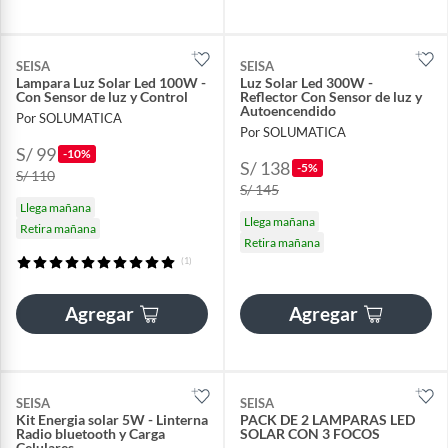
SEISA
SEISA
Lampara Luz Solar Led 100W -
Luz Solar Led 300W -
Con Sensor de luz y Control
Reflector Con Sensor de luz y
Autoencendido
Por SOLUMATICA
Por SOLUMATICA
S/ 99
-10%
S/ 138
-5%
S/ 110
S/ 145
Llega mañana
Llega mañana
Retira mañana
Retira mañana
(1)
Agregar
Agregar
SEISA
SEISA
Kit Energia solar 5W - Linterna
PACK DE 2 LAMPARAS LED
Radio bluetooth y Carga
SOLAR CON 3 FOCOS
Celulares