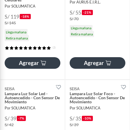
Por AURUS E.I.R.L.
Por SOLUMATICA
S/ 55
-21%
S/ 119
-18%
S/ 70
S/ 145
Llega mañana
Llega mañana
Retira mañana
Retira mañana
(2)
Agregar
Agregar
SEISA
SEISA
Lampara Luz Solar Led -
Lampara Luz Solar Foco -
Autoencedido - Con Sensor De
Autoencedido - Con Sensor De
Movimiento
Movimiento
Por SOLUMATICA
Por SOLUMATICA
S/ 39
S/ 35
-7%
-10%
S/ 42
S/ 39