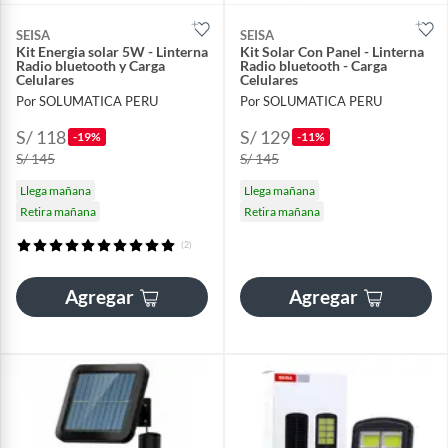
SEISA
SEISA
Kit Energia solar 5W - Linterna
Kit Solar Con Panel - Linterna
Radio bluetooth y Carga
Radio bluetooth - Carga
Celulares
Celulares
Por SOLUMATICA PERU
Por SOLUMATICA PERU
S/ 118
S/ 129
-19%
-11%
S/ 145
S/ 145
Llega mañana
Llega mañana
Retira mañana
Retira mañana
(2)
Agregar
Agregar