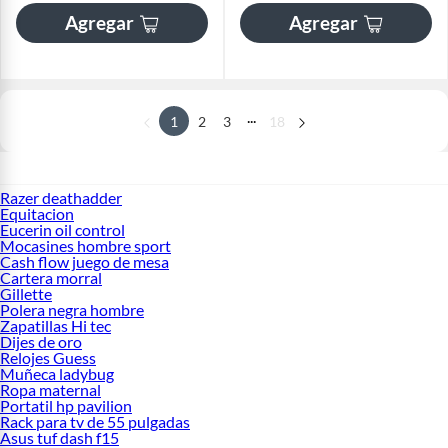
Agregar
Agregar
...
1
2
3
18
Razer deathadder
Equitacion
Eucerin oil control
Mocasines hombre sport
Cash flow juego de mesa
Cartera morral
Gillette
Polera negra hombre
Zapatillas Hi tec
Dijes de oro
Relojes Guess
Muñeca ladybug
Ropa maternal
Portatil hp pavilion
Rack para tv de 55 pulgadas
Asus tuf dash f15