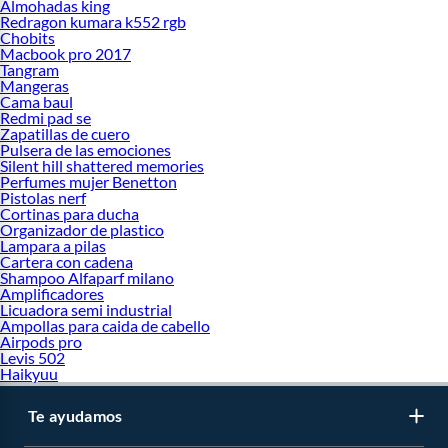
Almohadas king
Redragon kumara k552 rgb
Chobits
Macbook pro 2017
Tangram
Mangeras
Cama baul
Redmi pad se
Zapatillas de cuero
Pulsera de las emociones
Silent hill shattered memories
Perfumes mujer Benetton
Pistolas nerf
Cortinas para ducha
Organizador de plastico
Lampara a pilas
Cartera con cadena
Shampoo Alfaparf milano
Amplificadores
Licuadora semi industrial
Ampollas para caida de cabello
Airpods pro
Levis 502
Haikyuu
Te ayudamos