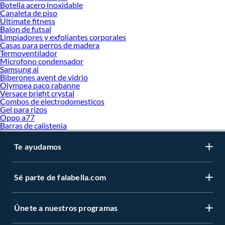
Botella acero inoxidable
Canaleta de piso
Ultimate fitness
Balon de futsal
Limpiadores y exfoliantes corporales
Casas para perros de madera
Termoventilador
Microfono condensador
Samsung ai
Biberones avent de vidrio
Olympea paco rabanne
Versace bright crystal
Combos de electrodomesticos
Gel para rizos
Oppo a77
Barras de calistenia
Te ayudamos
Sé parte de falabella.com
Únete a nuestros programas