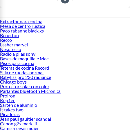
Extractor para cocina
Mesa de centro rustica
Paco rabanne black xs
Benetton
Recco
Lasher marvel
Nespresso
Radio a pilas sony
Bases de maquillaje Mac
Pisos para cocina
Teteras de cocina Record
Silla de ruedas normal
Babyliss pro 230 radiance
Chicago boys
Protector solar con color
Parlantes bluetooth Micronics
Proiron
Kep1er
Sarten de aluminio
It takes two
Picadoras
Jean paul gaultier scandal
Canon g7x mark iii
Camisa rayas mujer