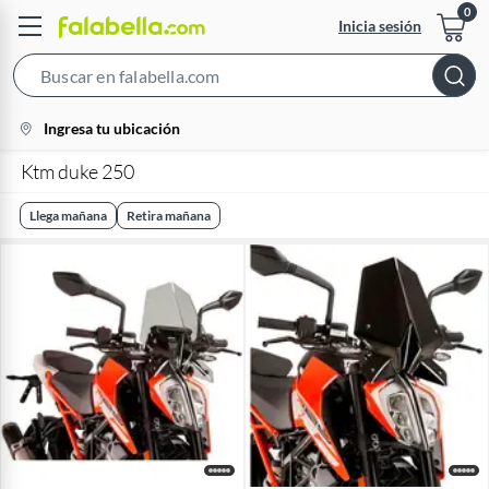
Inicia sesión
Search
Bar
location-
Ingresa tu ubicación
icon
Ktm duke 250
Llega mañana
Retira mañana