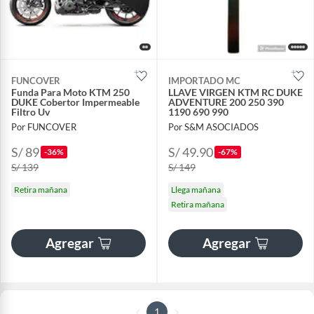
FUNCOVER
IMPORTADO MC
Funda Para Moto KTM 250
LLAVE VIRGEN KTM RC DUKE
DUKE Cobertor Impermeable
ADVENTURE 200 250 390
Filtro Uv
1190 690 990
Por FUNCOVER
Por S&M ASOCIADOS
S/ 89
S/ 49.90
-36%
-67%
S/ 139
S/ 149
Retira mañana
Llega mañana
Retira mañana
Agregar
Agregar
1