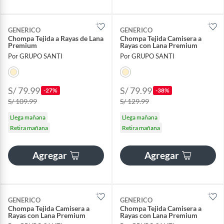
GENERICO
GENERICO
Chompa Tejida a Rayas de Lana
Chompa Tejida Camisera a
Premium
Rayas con Lana Premium
Por GRUPO SANTI
Por GRUPO SANTI
S/ 79.99
S/ 79.99
-27%
-38%
S/ 109.99
S/ 129.99
Llega mañana
Llega mañana
Retira mañana
Retira mañana
Agregar
Agregar
GENERICO
GENERICO
Chompa Tejida Camisera a
Chompa Tejida Camisera a
Rayas con Lana Premium
Rayas con Lana Premium