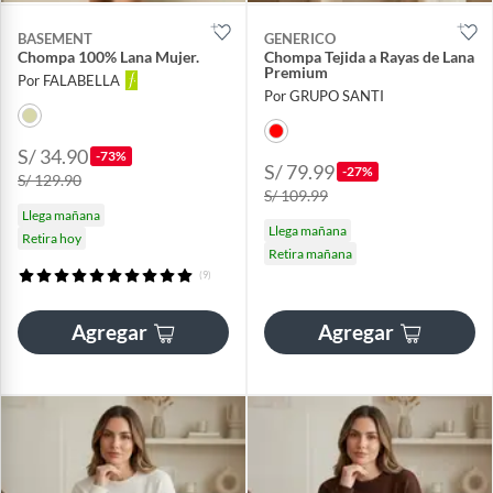
BASEMENT
GENERICO
Chompa 100% Lana Mujer.
Chompa Tejida a Rayas de Lana
Premium
Por FALABELLA
Por GRUPO SANTI
S/ 34.90
-73%
S/ 79.99
-27%
S/ 129.90
S/ 109.99
Llega mañana
Llega mañana
Retira hoy
Retira mañana
(9)
Agregar
Agregar