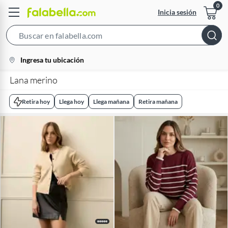
Inicia sesión
Search
Bar
location-
Ingresa tu ubicación
icon
Lana merino
Retira hoy
Llega hoy
Llega mañana
Retira mañana