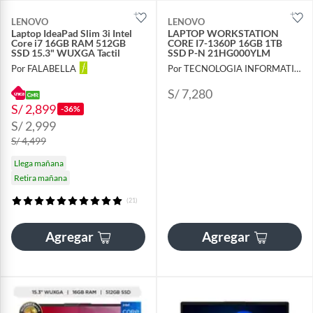
LENOVO
LENOVO
Laptop IdeaPad Slim 3i Intel
LAPTOP WORKSTATION
Core i7 16GB RAM 512GB
CORE I7-1360P 16GB 1TB
SSD 15.3" WUXGA Tactil
SSD P-N 21HG000YLM
Por FALABELLA
Por TECNOLOGIA INFORMATICA Y CONSULTORIA
S/ 7,280
S/ 2,899
-36%
S/ 2,999
S/ 4,499
Llega mañana
Retira mañana
(21)
Agregar
Agregar