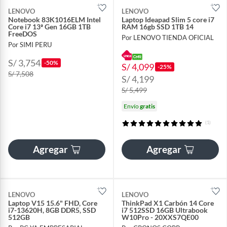
LENOVO
LENOVO
Notebook 83K1016ELM Intel
Laptop Ideapad Slim 5 core i7
Core i7 13ª Gen 16GB 1TB
RAM 16gb SSD 1TB 14
FreeDOS
Por LENOVO TIENDA OFICIAL
Por SIMI PERU
S/ 3,754
-50%
S/ 4,099
-25%
S/ 7,508
S/ 4,199
S/ 5,499
Envío
gratis
(1)
Agregar
Agregar
LENOVO
LENOVO
Laptop V15 15.6" FHD, Core
ThinkPad X1 Carbón 14 Core
i7-13620H, 8GB DDR5, SSD
i7 512SSD 16GB Ultrabook
512GB
W10Pro - 20XXS7QE00