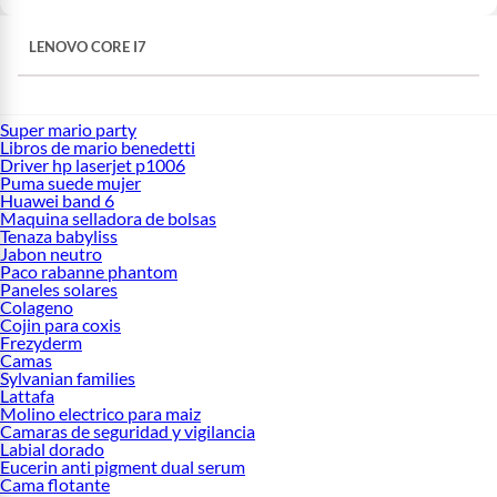
LENOVO CORE I7
Super mario party
Libros de mario benedetti
Driver hp laserjet p1006
Puma suede mujer
Huawei band 6
Maquina selladora de bolsas
Tenaza babyliss
Jabon neutro
Paco rabanne phantom
Paneles solares
Colageno
Cojin para coxis
Frezyderm
Camas
Sylvanian families
Lattafa
Molino electrico para maiz
Camaras de seguridad y vigilancia
Labial dorado
Eucerin anti pigment dual serum
Cama flotante