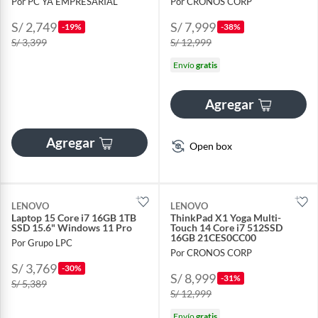
Por PC YA EMPRESARIAL
Por CRONOS CORP
S/ 2,749
S/ 7,999
-19%
-38%
S/ 3,399
S/ 12,999
Envío
gratis
Agregar
Agregar
Open box
LENOVO
LENOVO
Laptop 15 Core i7 16GB 1TB
ThinkPad X1 Yoga Multi-
SSD 15.6" Windows 11 Pro
Touch 14 Core i7 512SSD
16GB 21CES0CC00
Por Grupo LPC
Por CRONOS CORP
S/ 3,769
-30%
S/ 8,999
-31%
S/ 5,389
S/ 12,999
Envío
gratis