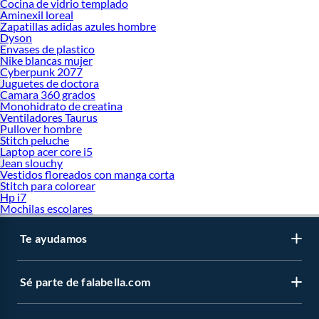
Cocina de vidrio templado
Aminexil loreal
Zapatillas adidas azules hombre
Dyson
Envases de plastico
Nike blancas mujer
Cyberpunk 2077
Juguetes de doctora
Camara 360 grados
Monohidrato de creatina
Ventiladores Taurus
Pullover hombre
Stitch peluche
Laptop acer core i5
Jean slouchy
Vestidos floreados con manga corta
Stitch para colorear
Hp i7
Mochilas escolares
Te ayudamos
Sé parte de falabella.com