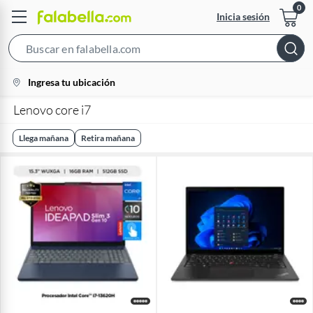
Inicia sesión
Search
Bar
location-
Ingresa tu ubicación
icon
Lenovo core i7
Llega mañana
Retira mañana