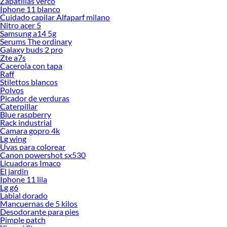
Zapatillas verco
Iphone 11 blanco
Cuidado capilar Alfaparf milano
Nitro acer 5
Samsung a14 5g
Serums The ordinary
Galaxy buds 2 pro
Zte a7s
Cacerola con tapa
Raff
Stilettos blancos
Polvos
Picador de verduras
Caterpillar
Blue raspberry
Rack industrial
Camara gopro 4k
Lg wing
Uvas para colorear
Canon powershot sx530
Licuadoras Imaco
El jardin
Iphone 11 lila
Lg g6
Labial dorado
Mancuernas de 5 kilos
Desodorante para pies
Pimple patch