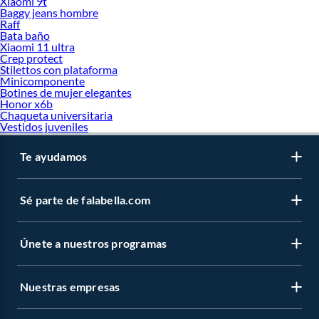
Xiaomi 9t
Baggy jeans hombre
Raff
Bata baño
Xiaomi 11 ultra
Crep protect
Stilettos con plataforma
Minicomponente
Botines de mujer elegantes
Honor x6b
Chaqueta universitaria
Vestidos juveniles
Te ayudamos
Sé parte de falabella.com
Únete a nuestros programas
Nuestras empresas