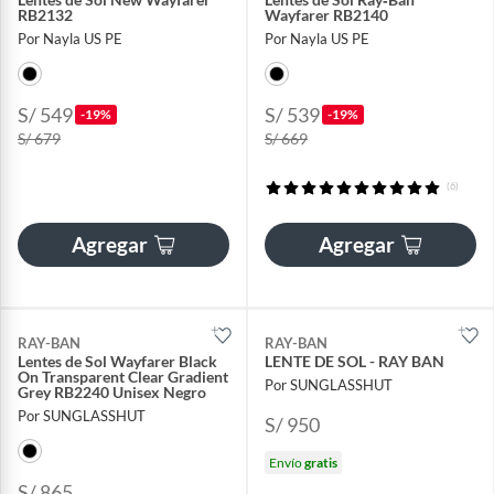
RB2132
Wayfarer RB2140
Por Nayla US PE
Por Nayla US PE
S/ 549
S/ 539
-19%
-19%
S/ 679
S/ 669
(6)
Agregar
Agregar
RAY-BAN
RAY-BAN
Lentes de Sol Wayfarer Black
LENTE DE SOL - RAY BAN
On Transparent Clear Gradient
Por SUNGLASSHUT
Grey RB2240 Unisex Negro
Por SUNGLASSHUT
S/ 950
Envío
gratis
S/ 865