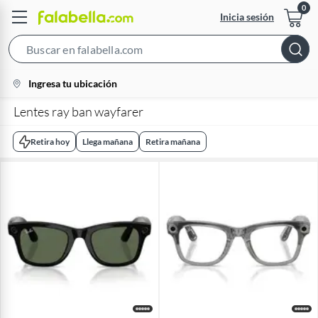
Inicia sesión
Search
Bar
location-
Ingresa tu ubicación
icon
Lentes ray ban wayfarer
Retira hoy
Llega mañana
Retira mañana