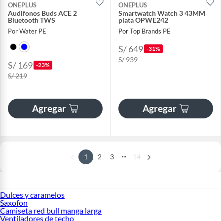
ONEPLUS
ONEPLUS
Audifonos Buds ACE 2
Smartwatch Watch 3 43MM
Bluetooth TWS
plata OPWE242
Por Water PE
Por Top Brands PE
S/ 649
-31%
S/ 939
S/ 169
-23%
S/ 219
Agregar
Agregar
...
1
2
3
14
Dulces y caramelos
Saxofon
Camiseta red bull manga larga
Ventiladores de techo