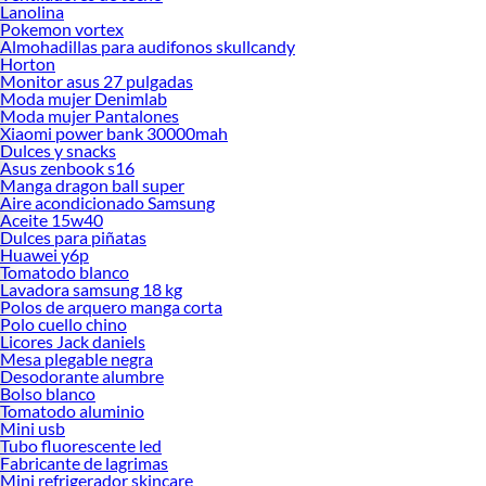
Lanolina
Pokemon vortex
Almohadillas para audifonos skullcandy
Horton
Monitor asus 27 pulgadas
Moda mujer Denimlab
Moda mujer Pantalones
Xiaomi power bank 30000mah
Dulces y snacks
Asus zenbook s16
Manga dragon ball super
Aire acondicionado Samsung
Aceite 15w40
Dulces para piñatas
Huawei y6p
Tomatodo blanco
Lavadora samsung 18 kg
Polos de arquero manga corta
Polo cuello chino
Licores Jack daniels
Mesa plegable negra
Desodorante alumbre
Bolso blanco
Tomatodo aluminio
Mini usb
Tubo fluorescente led
Fabricante de lagrimas
Mini refrigerador skincare