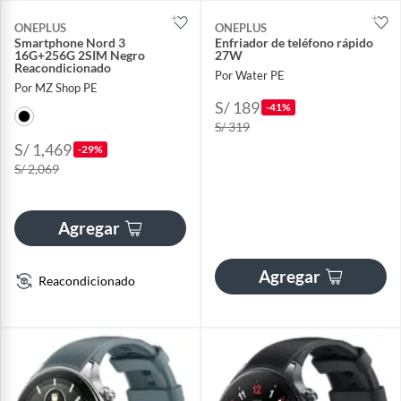
ONEPLUS
ONEPLUS
Smartphone Nord 3
Enfriador de teléfono rápido
16G+256G 2SIM Negro
27W
Reacondicionado
Por Water PE
Por MZ Shop PE
S/ 189
-41%
S/ 319
S/ 1,469
-29%
S/ 2,069
Agregar
Agregar
Reacondicionado