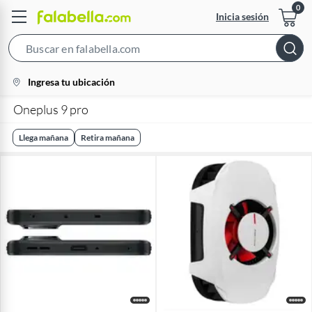
Inicia sesión
Search
Bar
location-
Ingresa tu ubicación
icon
Oneplus 9 pro
Llega mañana
Retira mañana