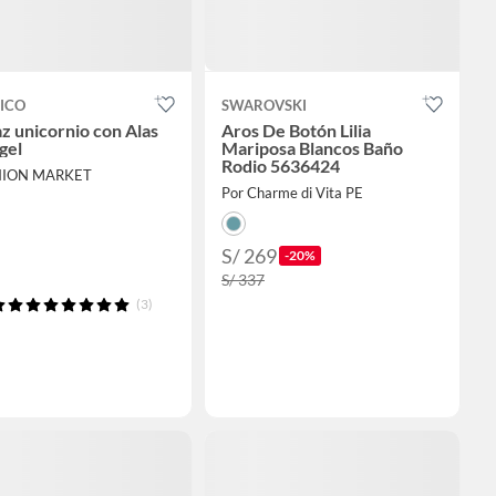
ICO
SWAROVSKI
az unicornio con Alas
Aros De Botón Lilia
gel
Mariposa Blancos Baño
Rodio 5636424
INION MARKET
Por Charme di Vita PE
S/ 269
-20%
S/ 337
(3)