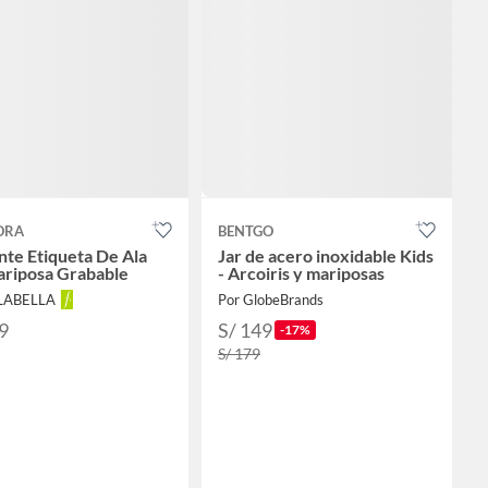
ORA
BENTGO
nte Etiqueta De Ala
Jar de acero inoxidable Kids
riposa Grabable
- Arcoiris y mariposas
ALABELLA
Por GlobeBrands
9
S/ 149
-17%
S/ 179