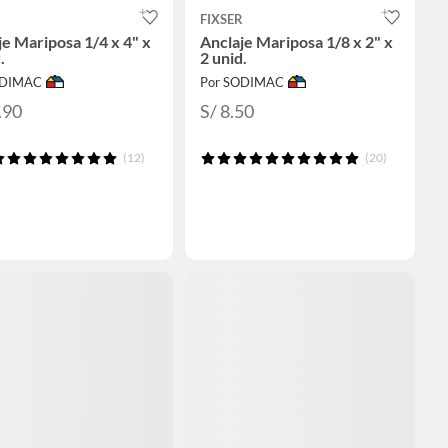
R
FIXSER
je Mariposa 1/4 x 4" x
Anclaje Mariposa 1/8 x 2" x
.
2 unid.
ODIMAC
Por SODIMAC
.90
S/ 8.50
(12)
(20)