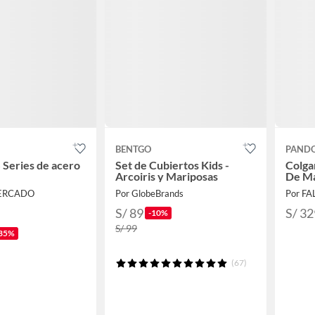
BENTGO
PAND
S Series de acero
Set de Cubiertos Kids -
Colga
Arcoiris y Mariposas
De Ma
MERCADO
Por GlobeBrands
Por F
S/ 89
S/ 32
-10%
S/ 99
35%
(67)