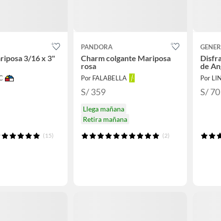
PANDORA
GENER
riposa 3/16 x 3"
Charm colgante Mariposa
Disfr
rosa
de An
C
Por FALABELLA
Por L
S/ 359
S/ 70
Llega mañana
Retira mañana
(15)
(2)