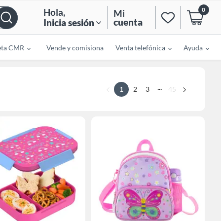
0
Hola
,
Mi
cuenta
Inicia sesión
eta CMR
Vende y comisiona
Venta telefónica
Ayuda
...
1
2
3
45