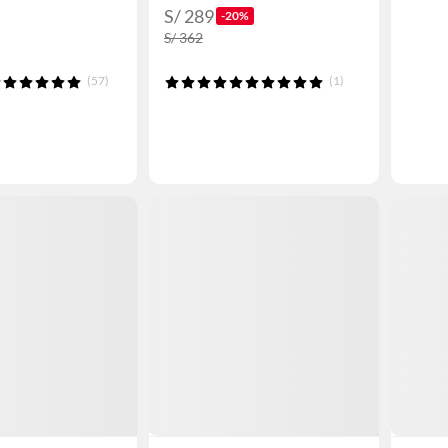
S/ 289
-20%
S/ 362
(57)
(1)