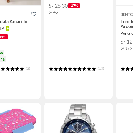
S/ 28.30
-37%
S/ 45
BENT
ala Amarillo
Lonch
Arcoi
LLA
Por Gl
11%
S/ 12
S/ 179
na
ana
(2)
(13)