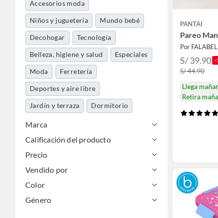
Accesorios moda
Niños y juguetería
Mundo bebé
PANTAI
Pareo Mand
Decohogar
Tecnología
Por FALABE
Belleza, higiene y salud
Especiales
S/ 39.90
-
S/ 44.90
Moda
Ferretería
Llega maña
Deportes y aire libre
Retira mañ
Jardín y terraza
Dormitorio
Libros, papelería y celebraciones
Marca
Calificación del producto
Muebles y organización
Precio
Calzado y zapatillas
Cocina y baño
Vendido por
Mascotas
Maletería y viajes
Color
Música y pasatiempos
Gasfitería
Género
Pinturas
Construcción