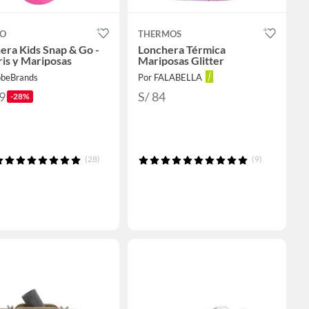
GO
THERMOS
era Kids Snap & Go -
Lonchera Térmica
ris y Mariposas
Mariposas Glitter
obeBrands
Por FALABELLA
9
S/ 84
-28%
(28)
(9)