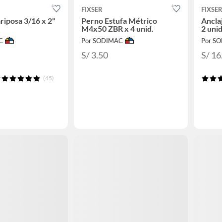
FIXSER
FIXSE
riposa 3/16 x 2"
Perno Estufa Métrico
Ancla
M4x50 ZBR x 4 unid.
2 unid
C
Por SODIMAC
Por S
S/ 3.50
S/ 16
(45)