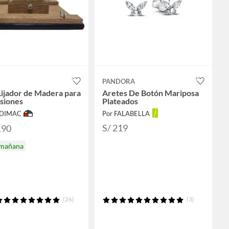
PANDORA
Lijador de Madera para
Aretes De Botón Mariposa
siones
Plateados
ODIMAC
Por FALABELLA
S/ 219
.90
 mañana
(26)
(3)