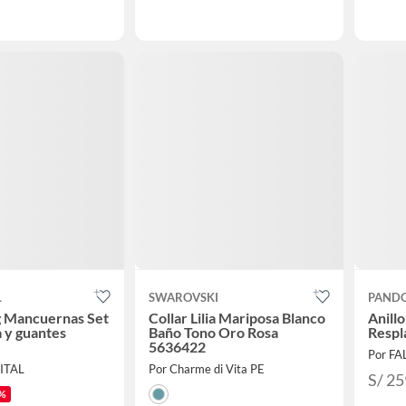
L
SWAROVSKI
PAND
g Mancuernas Set
Collar Lilia Mariposa Blanco
Anill
a y guantes
Baño Tono Oro Rosa
Respl
5636422
Por F
ITAL
Por Charme di Vita PE
S/ 25
%