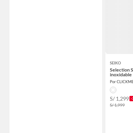
SEIKO
Selection 
inoxidable
Por CLICK
S/ 1,299
-
S/ 1,999