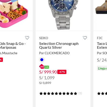
SEIKO
F3C
ids Snap & Go -
Selection Chronograph
Taco 
 Mariposas
Quartz Silver
Exten
us.Moustache
Por CLICKMERCADO
Por S
S/ 24
%
Llega
S/ 999.90
-47%
S/ 1,099
S/ 1,899
(1)