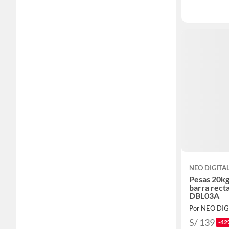
NEO DIGITA
Pesas 20k
barra rect
DBL03A
Por NEO DIG
S/ 139
-42