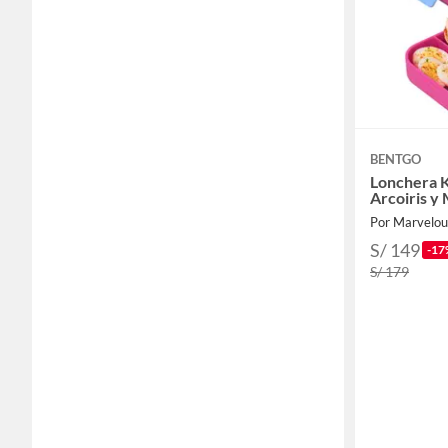
Herramientas y máquinas
Utiles de aseo y limpieza
Electrohogar
BENTGO
Lonchera K
Arcoiris y
Por Marvelo
S/ 149
-17
S/ 179