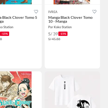
IVREA
 Black Clover Tomo 5
Manga Black Clover Tomo
ga
10 - Manga
ko Station
Por Koko Station
S/ 39
-15%
-15%
88
S/ 45.88