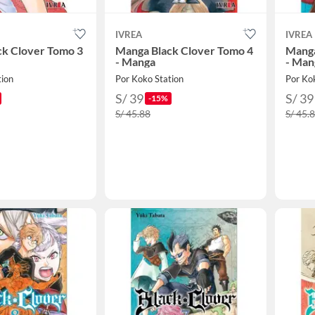
IVREA
IVREA
ck Clover Tomo 3
Manga Black Clover Tomo 4
Manga
- Manga
- Man
tion
Por Koko Station
Por Ko
S/ 39
S/ 39
-15%
S/ 45.88
S/ 45.