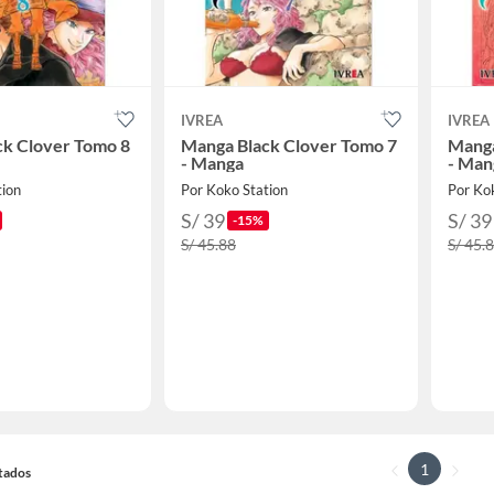
IVREA
IVREA
ck Clover Tomo 8
Manga Black Clover Tomo 7
Manga
- Manga
- Man
tion
Por Koko Station
Por Ko
S/ 39
S/ 39
-15%
S/ 45.88
S/ 45.
1
ltados