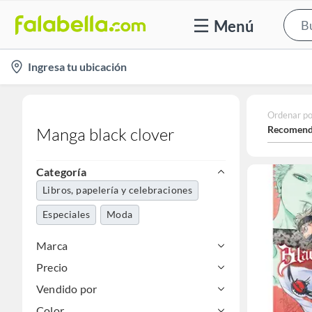
Menú
location-
Ingresa tu ubicación
icon
Ordenar po
Recomend
Manga black clover
Categoría
Libros, papelería y celebraciones
Especiales
Moda
Marca
Precio
Vendido por
Color