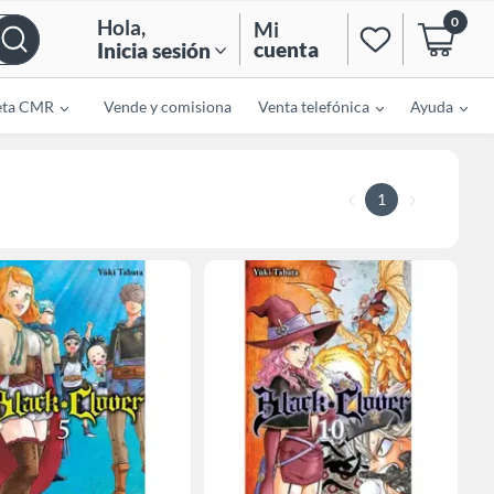
0
Hola
,
Mi
cuenta
Inicia sesión
eta CMR
Vende y comisiona
Venta telefónica
Ayuda
1