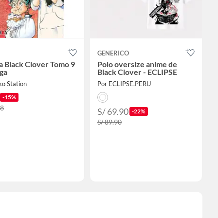
GENERICO
 Black Clover Tomo 9
Polo oversize anime de
ga
Black Clover - ECLIPSE
ko Station
Por ECLIPSE.PERU
-15%
88
S/ 69.90
-22%
S/ 89.90