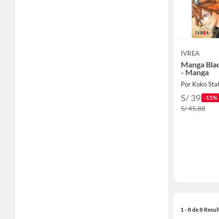
IVREA
Manga Bla
- Manga
Por Koko Sta
S/ 39
-15%
S/ 45.88
1 - 8 de 8 Resu