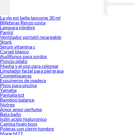
La vie est belle lancome 30 ml
Billeteras Renzo costa
Lampara mimbre
Panini
Ventilador portatil recargable
Shark
Serum vitamina c
Corset blanco
Audifonos para sordos
Poncio pilato
Masha y el oso para colorear
Limpiador facial para piel grasa
Cosmetiqueras
Esquineros de madera
Pisos para piscina
Yamaha
Pantalla lcd
Bamboo balance
Nutrex
Amor amor perfume
Bata baño
Isdin acido hialuronico
Camisa hugo boss
Poleras con cierre hombre
Mang bt21