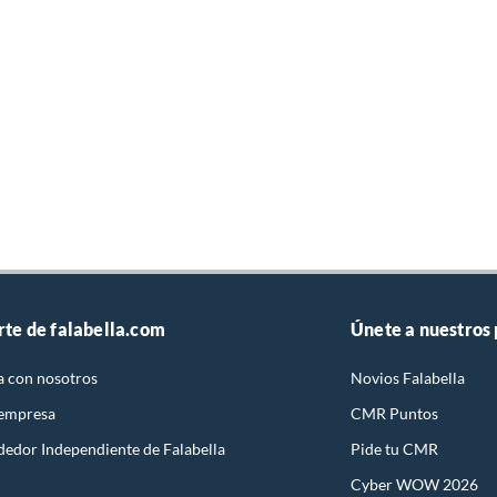
rte de falabella.com
Únete a nuestros
a con nosotros
Novios Falabella
 empresa
CMR Puntos
dedor Independiente de Falabella
Pide tu CMR
Cyber WOW 2026