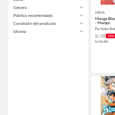
Género
IVREA
Público recomendado
Manga Bla
- Manga
Condición del producto
Por Koko Sta
Idioma
S/ 39
-15%
S/ 45.88