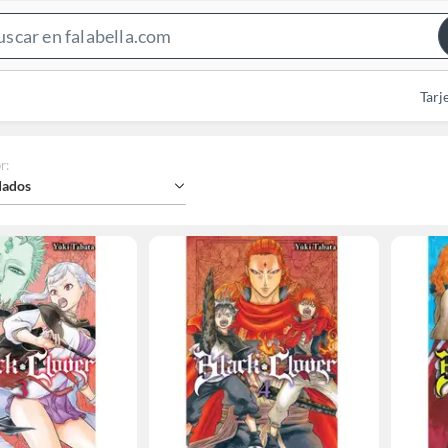
Search
Bar
Tarj
r
:
ados