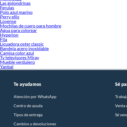
Las golondrinas
Ferulas
Polo azul marino
Perry ellis
Lovense
Mochilas de cuero para hombre
Agua para colorear
Hyperion
Fila
Licuadora oster classic
Bandeja acero inoxidable
Camisa color azul
Tv televisores Miray
Mueble verdulero
Yanbal
Te ayudamos
Sé pa
Atención por WhatsApp
Trabaj
Centro de ayuda
Venta
Tipos de entrega
Sé ven
Cambios y devoluciones