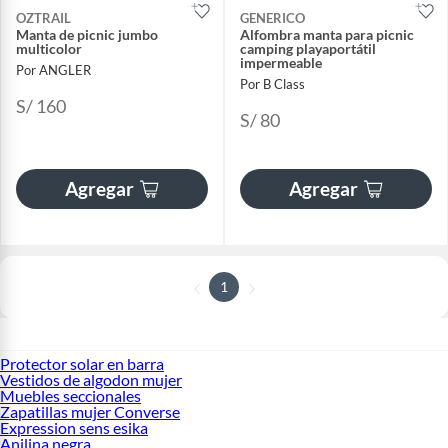
OZTRAIL
GENERICO
Manta de picnic jumbo
Alfombra manta para picnic
multicolor
camping playaportátil
impermeable
Por ANGLER
Por B Class
S/ 160
S/ 80
Agregar
Agregar
1
Protector solar en barra
Vestidos de algodon mujer
Muebles seccionales
Zapatillas mujer Converse
Expression sens esika
Anilina negra