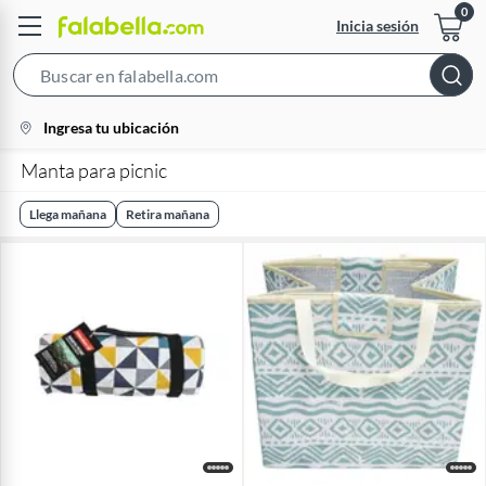
Inicia sesión
Search
Bar
location-
Ingresa tu ubicación
icon
Manta para picnic
Llega mañana
Retira mañana