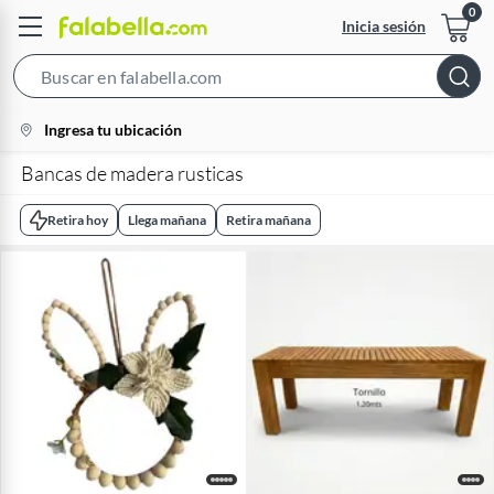
Inicia sesión
Search
Bar
location-
Ingresa tu ubicación
icon
Bancas de madera rusticas
Retira hoy
Llega mañana
Retira mañana