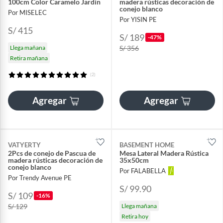
100cm Color Caramelo Jardín
madera rústicas decoración de
conejo blanco
Por MISELEC
Por YISIN PE
S/ 415
S/ 189
-47%
Llega mañana
S/ 356
Retira mañana
(2)
Agregar
Agregar
VATYERTY
BASEMENT HOME
2Pcs de conejo de Pascua de
Mesa Lateral Madera Rústica
madera rústicas decoración de
35x50cm
conejo blanco
Por FALABELLA
Por Trendy Avenue PE
S/ 99.90
S/ 109
-16%
S/ 129
Llega mañana
Retira hoy