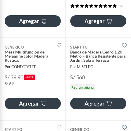
(11)
Agregar
Agregar
GENERICO
START FG
Mesa Multifuncion de
Banca de Madera Cedro 1.20
Melamine color Madera
Metro – Banca Resistente para
Rustica.
Jardín, Sala o Terraza
Por CONECTATEF
Por MISELEC
S/ 39.90
S/ 560
-42%
S/ 69
Retira mañana
Agregar
Agregar
START FG
GENERICO