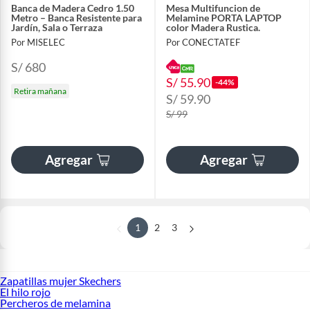
Banca de Madera Cedro 1.50
Mesa Multifuncion de
Metro – Banca Resistente para
Melamine PORTA LAPTOP
Jardín, Sala o Terraza
color Madera Rustica.
Por MISELEC
Por CONECTATEF
S/ 680
S/ 55.90
-44%
Retira mañana
S/ 59.90
S/ 99
Agregar
Agregar
1
2
3
Zapatillas mujer Skechers
El hilo rojo
Percheros de melamina