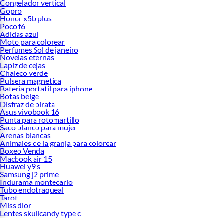
Congelador vertical
Gopro
Honor x5b plus
Poco f6
Adidas azul
Moto para colorear
Perfumes Sol de janeiro
Novelas eternas
Lapiz de cejas
Chaleco verde
Pulsera magnetica
Bateria portatil para iphone
Botas beige
Disfraz de pirata
Asus vivobook 16
Punta para rotomartillo
Saco blanco para mujer
Arenas blancas
Animales de la granja para colorear
Boxeo Venda
Macbook air 15
Huawei y9 s
Samsung j2 prime
Indurama montecarlo
Tubo endotraqueal
Tarot
Miss dior
Lentes skullcandy type c