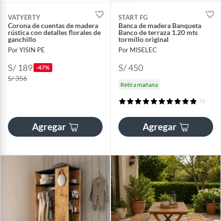
VATYERTY
START FG
Corona de cuentas de madera
Banca de madera Banqueta
rústica con detalles florales de
Banco de terraza 1.20 mts
ganchillo
tormillo original
Por YISIN PE
Por MISELEC
S/ 189
S/ 450
-47%
S/ 356
Retira mañana
(1)
Agregar
Agregar