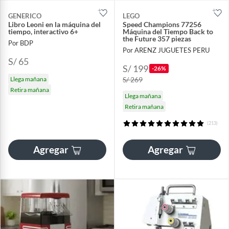
GENERICO
LEGO
Libro Leoni en la máquina del
Speed Champions 77256
tiempo, interactivo 6+
Máquina del Tiempo Back to
the Future 357 piezas
Por BDP
Por ARENZ JUGUETES PERU
S/ 65
S/ 199
-26%
Llega mañana
S/ 269
Retira mañana
Llega mañana
Retira mañana
(213)
Agregar
Agregar