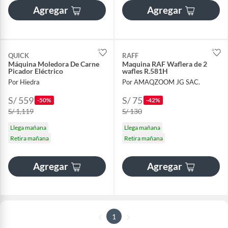
Agregar
Agregar
QUICK
RAFF
Máquina Moledora De Carne
Maquina RAF Waflera de 2
Picador Eléctrico
wafles R.581H
Por Hiedra
Por AMAQZOOM JG SAC.
S/ 559
S/ 75
-50%
-42%
S/ 1,119
S/ 130
Llega mañana
Llega mañana
Retira mañana
Retira mañana
Agregar
Agregar
1