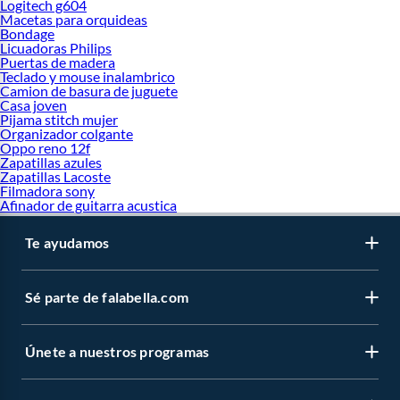
Logitech g604
Macetas para orquideas
Bondage
Licuadoras Philips
Puertas de madera
Teclado y mouse inalambrico
Camion de basura de juguete
Casa joven
Pijama stitch mujer
Organizador colgante
Oppo reno 12f
Zapatillas azules
Zapatillas Lacoste
Filmadora sony
Afinador de guitarra acustica
Te ayudamos
Sé parte de falabella.com
Únete a nuestros programas