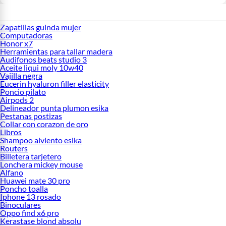
Zapatillas guinda mujer
Computadoras
Honor x7
Herramientas para tallar madera
Audifonos beats studio 3
Aceite liqui moly 10w40
Vajilla negra
Eucerin hyaluron filler elasticity
Poncio pilato
Airpods 2
Delineador punta plumon esika
Pestanas postizas
Collar con corazon de oro
Libros
Shampoo alviento esika
Routers
Billetera tarjetero
Lonchera mickey mouse
Alfano
Huawei mate 30 pro
Poncho toalla
Iphone 13 rosado
Binoculares
Oppo find x6 pro
Kerastase blond absolu