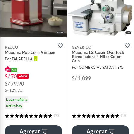
RECCO
GENERICO
Máquina Pop Corn Vintage
Máquina De Coser Overlock
Remalladora 4 Hilos Color
Por FALABELLA
Gris
Por COMERCIAL SAIDA TEX.
S/ 70
-46%
S/ 1,099
S/ 79.90
S/ 129.90
Llega mañana
Retira hoy
(36)
(11)
Agregar
Agregar