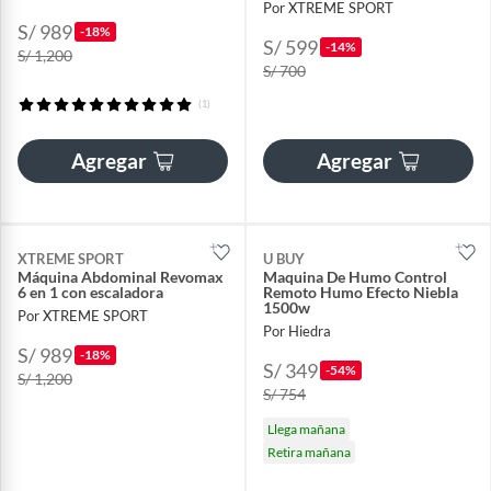
Por XTREME SPORT
S/ 989
-18%
S/ 599
-14%
S/ 1,200
S/ 700
(1)
Agregar
Agregar
XTREME SPORT
U BUY
Máquina Abdominal Revomax
Maquina De Humo Control
6 en 1 con escaladora
Remoto Humo Efecto Niebla
1500w
Por XTREME SPORT
Por Hiedra
S/ 989
-18%
S/ 349
-54%
S/ 1,200
S/ 754
Llega mañana
Retira mañana