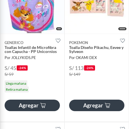
GENERICO
POKEMON
Toallas Infantil de Microfibra
Toalla Diseño Pikachu, Eevee y
con Capucha - PP Unicornios
Sylveon
Por JOLLYKIDS.PE
Por OKAMI DEX
S/ 45
S/ 113
-24%
-24%
S/ 59
S/ 149
Llega mañana
Retira mañana
Agregar
Agregar