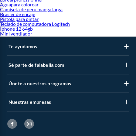
Aguapara colorear
Camiseta de peru manga larga
Brasier de encaje
Pistola para pintar
Teclado de computadora Logitech
Iphone 12 64gb
Mini ventilador
Te ayudamos
Sé parte de falabella.com
Únete a nuestros programas
Nuestras empresas