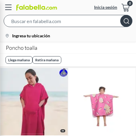
Inicia sesión
Search
Bar
location-
Ingresa tu ubicación
icon
Poncho toalla
Llega mañana
Retira mañana