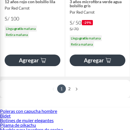
12 años rojo con bolsillo lila
3 años microfibra verde agua
bolsillo gris
Por Red Carrot
Por Red Carrot
S/ 100
S/ 50
-29%
Llega
gratis
mañana
S/ 70
Retira mañana
Llega
gratis
mañana
Retira mañana
Agregar
Agregar
1
2
Poleras con capucha hombre
Bidet
Botines de mujer elegantes
Pijama de pikachu
Mueble para lavadero de cocina