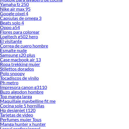
Yamaha fz 250
Nike air max 95
Google pixel 4
Capsulas de omega 3
Beats solo 4
Oppo a54
Flores para colorear
Logitech g502 hero
El visitante
Correa de cuero hombre
Esmalte nude
Samsung s20 plus
Case macbook air 13
Ropa trekking mujer
Stilettos dorados
Polo snoopy
Tocadiscos de vinilo
Ph metro
Impresora canon g3110
Buzo algodon hombre
Top manga larga
Maquillaje maybelline fit me
Cocina sole 5 hornillas
Hp designjet t120
Tarjetas de video
Perfumes mujer Tous
Manga hunter x hunter
Loreal professionnel