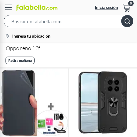
Inicia sesión
Search
Bar
location-
Ingresa tu ubicación
icon
Oppo reno 12f
Retira mañana