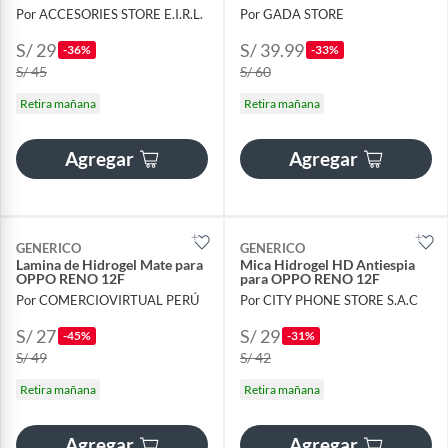
Por ACCESORIES STORE E.I.R.L.
Por GADA STORE
S/ 29
S/ 39.99
-36%
-33%
S/ 45
S/ 60
Retira mañana
Retira mañana
Agregar
Agregar
GENERICO
GENERICO
Lamina de Hidrogel Mate para
Mica Hidrogel HD Antiespia
OPPO RENO 12F
para OPPO RENO 12F
Por COMERCIOVIRTUAL PERÚ
Por CITY PHONE STORE S.A.C
S/ 27
S/ 29
-45%
-31%
S/ 49
S/ 42
Retira mañana
Retira mañana
Agregar
Agregar