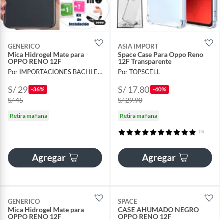
GENERICO
ASIA IMPORT
Mica Hidrogel Mate para
Space Case Para Oppo Reno
OPPO RENO 12F
12F Transparente
Por IMPORTACIONES BACHI E.I.R.L.
Por TOPSCELL
S/ 29
S/ 17.80
-36%
-40%
S/ 45
S/ 29.90
Retira mañana
Retira mañana
(6)
Agregar
Agregar
GENERICO
SPACE
Mica Hidrogel Mate para
CASE AHUMADO NEGRO
OPPO RENO 12F
OPPO RENO 12F