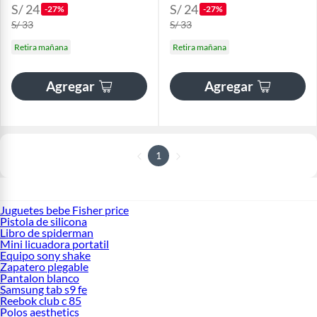
S/ 24
S/ 24
-27%
-27%
S/ 33
S/ 33
Retira mañana
Retira mañana
Agregar
Agregar
1
Juguetes bebe Fisher price
Pistola de silicona
Libro de spiderman
Mini licuadora portatil
Equipo sony shake
Zapatero plegable
Pantalon blanco
Samsung tab s9 fe
Reebok club c 85
Polos aesthetics