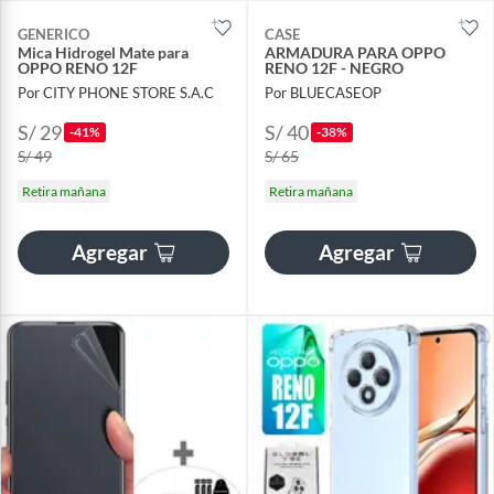
GENERICO
CASE
Mica Hidrogel Mate para
ARMADURA PARA OPPO
OPPO RENO 12F
RENO 12F - NEGRO
Por CITY PHONE STORE S.A.C
Por BLUECASEOP
S/ 29
S/ 40
-41%
-38%
S/ 49
S/ 65
Retira mañana
Retira mañana
Agregar
Agregar