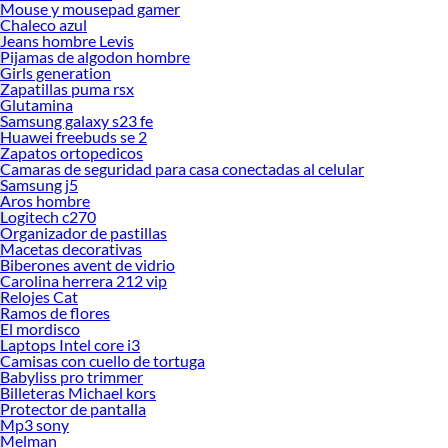
Mouse y mousepad gamer
Chaleco azul
Jeans hombre Levis
Pijamas de algodon hombre
Girls generation
Zapatillas puma rsx
Glutamina
Samsung galaxy s23 fe
Huawei freebuds se 2
Zapatos ortopedicos
Camaras de seguridad para casa conectadas al celular
Samsung j5
Aros hombre
Logitech c270
Organizador de pastillas
Macetas decorativas
Biberones avent de vidrio
Carolina herrera 212 vip
Relojes Cat
Ramos de flores
El mordisco
Laptops Intel core i3
Camisas con cuello de tortuga
Babyliss pro trimmer
Billeteras Michael kors
Protector de pantalla
Mp3 sony
Melman