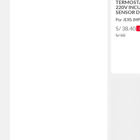
TERMOSTA
220V IN
SENSOR D
TEMPERA
Por JERS IM
S/ 38.40
-
S/ 50