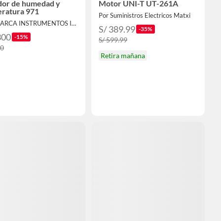
or de humedad y
Motor UNI-T UT-261A
ratura 971
Por Suministros Electricos Matxi
Por HUARCA INSTRUMENTOS INDUSTRIALES
S/ 389.99
-35%
300
-15%
S/ 599.99
00
Retira mañana