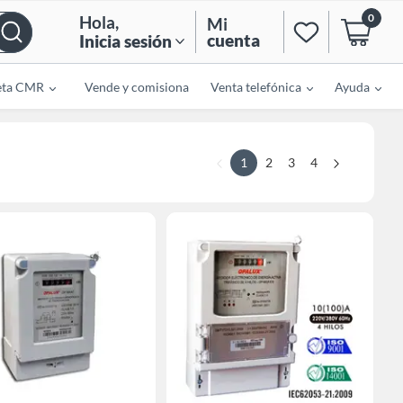
0
Hola
,
Mi
cuenta
Inicia sesión
eta CMR
Vende y comisiona
Venta telefónica
Ayuda
1
2
3
4