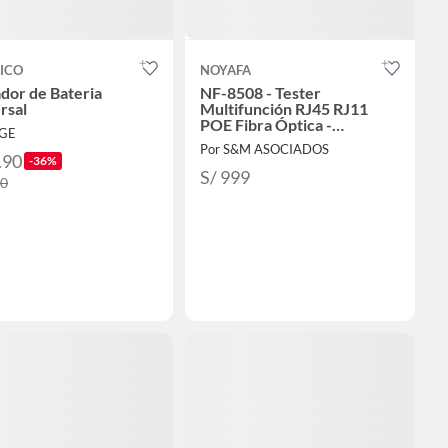
ICO
NOYAFA
dor de Bateria
NF-8508 - Tester
rsal
Multifunción RJ45 RJ11
POE Fibra Óptica -
RGE
Instaladores de Redes
Por S&M ASOCIADOS
.90
-36%
S/ 999
90