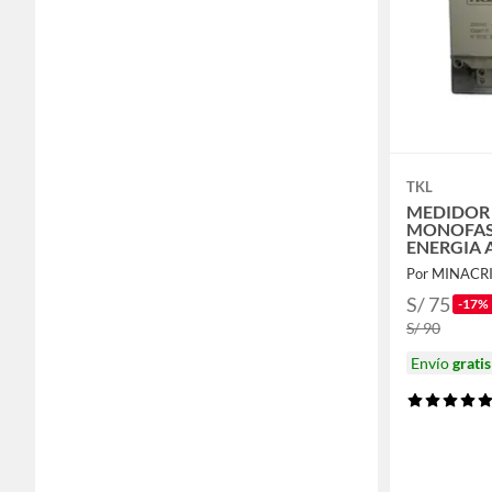
TKL
MEDIDOR
MONOFAS
ENERGIA A
Por MINACR
S/ 75
-17%
S/ 90
Envío
gratis