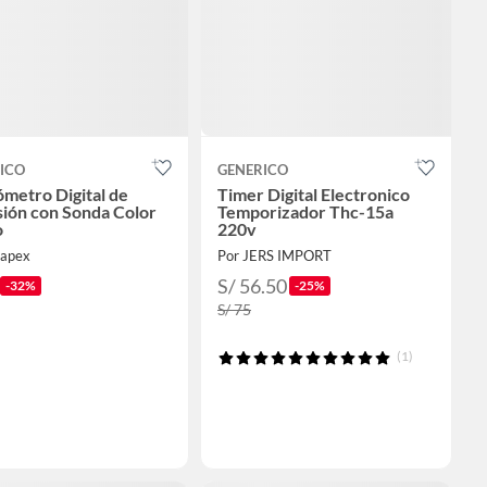
ICO
GENERICO
metro Digital de
Timer Digital Electronico
sión con Sonda Color
Temporizador Thc-15a
o
220v
sapex
Por JERS IMPORT
S/ 56.50
-32%
-25%
S/ 75
(1)