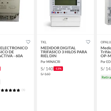
TKL
OPAL
 ELECTRONICO
MEDIDOR DIGITAL
Medid
ICO DE
TRIFASICO 3 HILOS PARA
Trifá
CTIVA - 60A
RIEL DIN
OP-M
I
Por MINACRI
Por ED
S/ 140
S/ 14
-13%
S/ 160
Retir
(5)