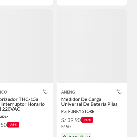
ICO
ANENG
rizador THC-15a
Medidor De Carga
 Interruptor Horario
Universal De Batería Pilas
al 220VAC
Por FUNKY STORE
sapex
S/ 39.90
-20%
.50
-25%
S/ 50
Retira mañana