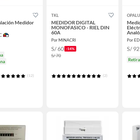
TKL
OPAL
talación Medidor
MEDIDOR DIGITAL
Medid
MONOFASICO - RIEL DIN
Eléct
60A
Analó
C
Por MINACRI
Por ED
S/ 60
S/ 92
-14%
na
S/ 70
Retir
ana
(12)
(2)