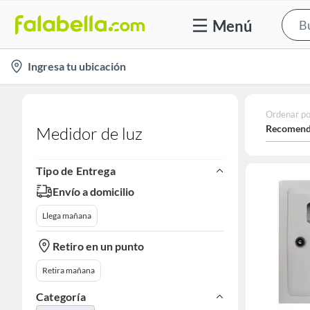
Menú
location-
Ingresa tu ubicación
icon
Ordenar po
Recomend
Medidor de luz
Tipo de Entrega
Envío a domicilio
Llega mañana
Retiro en un punto
Retira mañana
Categoría