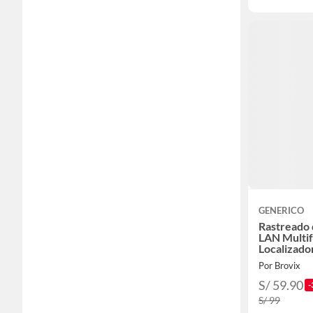
GENERICO
Rastreado 
LAN Multif
Localizado
Por Brovix
S/ 59.90
-
S/ 99