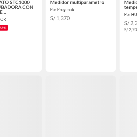
TO STC1000
Medidor multiparametro
Medid
CUBADORA CON
tempe
Por Progenab
E
TURA
S/ 1,370
PORT
S/ 2,
23%
S/ 2,7