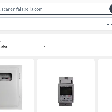
Search
Bar
Tarj
r
:
ados