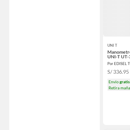
UNI T
Manometro 
UNI-T UT
Por EDISEL 
S/ 336.95
Envío
gratis
Retira mañ