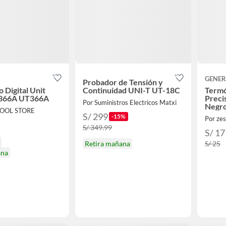
GENER
Probador de Tensión y
Digital Unit
Continuidad UNI-T UT-18C
Termó
-366A UT366A
Preci
Por Suministros Electricos Matxi
Negr
TOOL STORE
S/ 299
-15%
Por ze
S/ 349.99
S/ 17
Retira mañana
S/ 25
ana