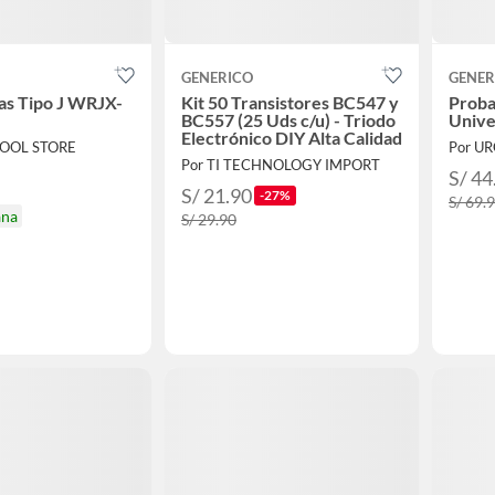
GENERICO
GENER
as Tipo J WRJX-
Kit 50 Transistores BC547 y
Proba
BC557 (25 Uds c/u) - Triodo
Unive
Electrónico DIY Alta Calidad
TOOL STORE
Por U
Por TI TECHNOLOGY IMPORT
S/ 44
S/ 21.90
-27%
S/ 69.
ana
S/ 29.90