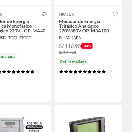
UX
OPALUX
or de Energía
Medidor de Energía
rica Monofásico
Trifásico Analógico
gico 220V - OP-MA40
220V380V OP-M3A100
ISEL TOOL STORE
Por MIHABA
S/ 116.90
-34%
S/ 177.90
a mañana
Retira mañana
(1)
(1)