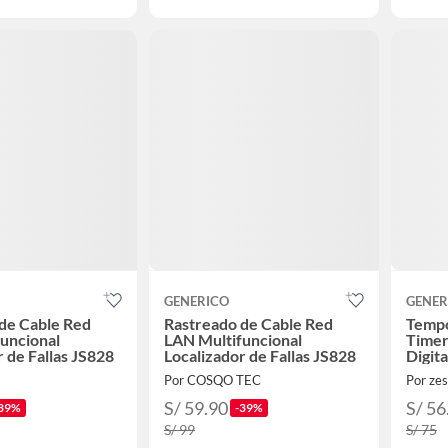
GENERICO
GENER
de Cable Red
Rastreado de Cable Red
Tempo
uncional
LAN Multifuncional
Timer
r de Fallas JS828
Localizador de Fallas JS828
Digit
Por COSQO TEC
Por ze
S/ 59.90
S/ 56
39%
-39%
S/ 99
S/ 75