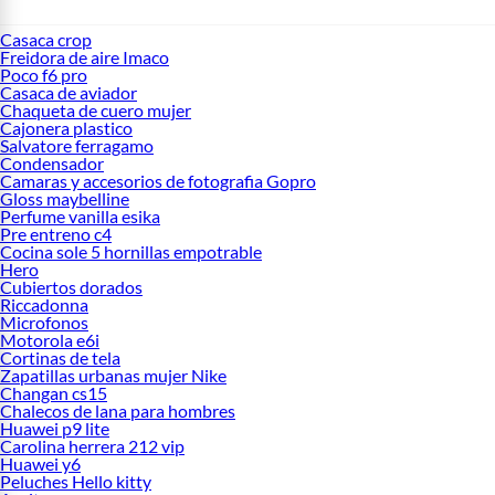
Casaca crop
Freidora de aire Imaco
Poco f6 pro
Casaca de aviador
Chaqueta de cuero mujer
Cajonera plastico
Salvatore ferragamo
Condensador
Camaras y accesorios de fotografia Gopro
Gloss maybelline
Perfume vanilla esika
Pre entreno c4
Cocina sole 5 hornillas empotrable
Hero
Cubiertos dorados
Riccadonna
Microfonos
Motorola e6i
Cortinas de tela
Zapatillas urbanas mujer Nike
Changan cs15
Chalecos de lana para hombres
Huawei p9 lite
Carolina herrera 212 vip
Huawei y6
Peluches Hello kitty