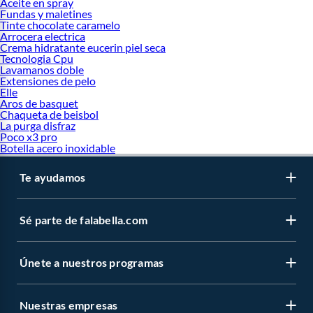
Aceite en spray
Fundas y maletines
Tinte chocolate caramelo
Arrocera electrica
Crema hidratante eucerin piel seca
Tecnologia Cpu
Lavamanos doble
Extensiones de pelo
Elle
Aros de basquet
Chaqueta de beisbol
La purga disfraz
Poco x3 pro
Botella acero inoxidable
Te ayudamos
Sé parte de falabella.com
Únete a nuestros programas
Nuestras empresas