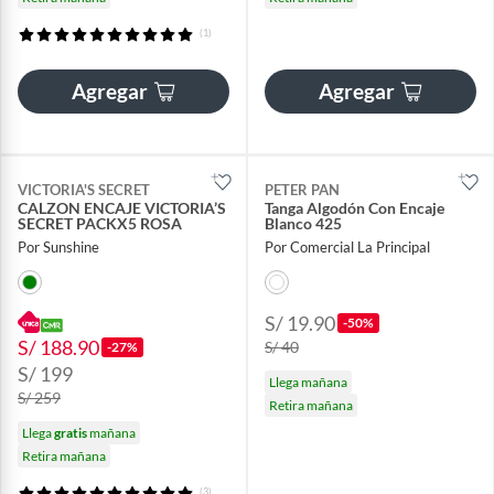
(1)
Agregar
Agregar
VICTORIA'S SECRET
PETER PAN
CALZON ENCAJE VICTORIA’S
Tanga Algodón Con Encaje
SECRET PACKX5 ROSA
Blanco 425
Por Sunshine
Por Comercial La Principal
S/ 19.90
-50%
S/ 188.90
S/ 40
-27%
S/ 199
Llega mañana
S/ 259
Retira mañana
Llega
gratis
mañana
Retira mañana
(3)