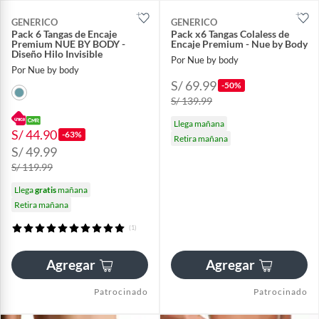
GENERICO
GENERICO
Pack 6 Tangas de Encaje
Pack x6 Tangas Colaless de
Premium NUE BY BODY -
Encaje Premium - Nue by Body
Diseño Hilo Invisible
Por Nue by body
Por Nue by body
S/ 69.99
-50%
S/ 139.99
Llega mañana
S/ 44.90
-63%
Retira mañana
S/ 49.99
S/ 119.99
Llega
gratis
mañana
Retira mañana
(1)
Agregar
Agregar
Patrocinado
Patrocinado