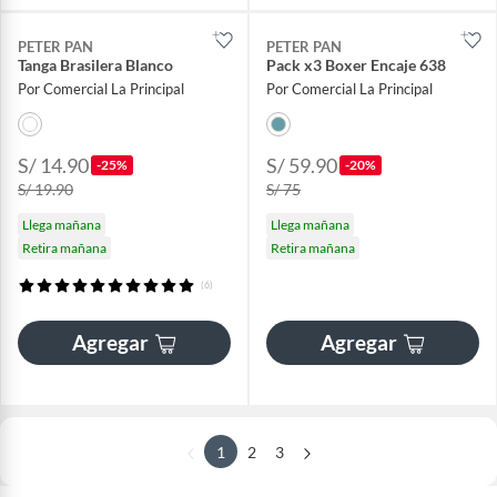
PETER PAN
PETER PAN
Tanga Brasilera Blanco
Pack x3 Boxer Encaje 638
Por Comercial La Principal
Por Comercial La Principal
S/ 14.90
S/ 59.90
-25%
-20%
S/ 19.90
S/ 75
Llega mañana
Llega mañana
Retira mañana
Retira mañana
(6)
Agregar
Agregar
1
2
3