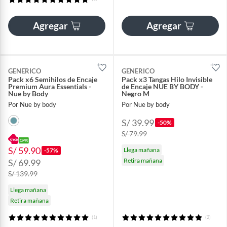
Agregar
Agregar
GENERICO
GENERICO
Pack x6 Semihilos de Encaje
Pack x3 Tangas Hilo Invisible
Premium Aura Essentials -
de Encaje NUE BY BODY -
Nue by Body
Negro M
Por Nue by body
Por Nue by body
S/ 39.99
-50%
S/ 79.99
S/ 59.90
Llega mañana
-57%
Retira mañana
S/ 69.99
S/ 139.99
Llega mañana
Retira mañana
(1)
(2)