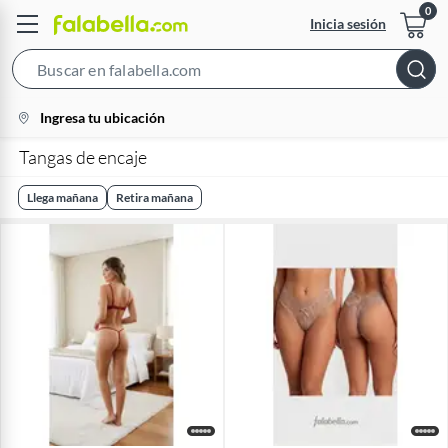
Inicia sesión
Search
Bar
location-
Ingresa tu ubicación
icon
Tangas de encaje
Llega mañana
Retira mañana