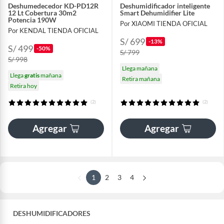
Deshumedecedor KD-PD12R
Deshumidificador inteligente
12 Lt Cobertura 30m2
Smart Dehumidifier Lite
Potencia 190W
Por XIAOMI TIENDA OFICIAL
Por KENDAL TIENDA OFICIAL
S/ 699
-13%
S/ 499
-50%
S/ 799
S/ 998
Llega mañana
Llega
gratis
mañana
Retira mañana
Retira hoy
(2)
(2)
Agregar
Agregar
1
2
3
4
DESHUMIDIFICADORES