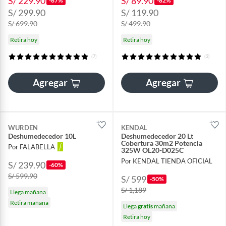
S/ 229.90
S/ 89.90
-67%
-82%
S/ 299.90
S/ 119.90
S/ 699.90
S/ 499.90
Retira hoy
Retira hoy
(7)
(3)
Agregar
Agregar
WURDEN
KENDAL
Deshumedecedor 10L
Deshumedecedor 20 Lt
Cobertura 30m2 Potencia
Por FALABELLA
325W OL20-D025C
Por KENDAL TIENDA OFICIAL
S/ 239.90
-60%
S/ 599.90
S/ 599
-50%
S/ 1,189
Llega mañana
Retira mañana
Llega
gratis
mañana
Retira hoy