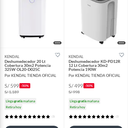
KENDAL
KENDAL
Deshumedecedor 20 Lt
Deshumedecedor KD-PD12R
Cobertura 30m2 Potencia
12 Lt Cobertura 30m2
325W OL20-D025C
Potencia 190W
Por KENDAL TIENDA OFICIAL
Por KENDAL TIENDA OFICIAL
S/ 599
S/ 499
-50%
-50%
S/ 1,189
S/ 998
Llega
gratis
mañana
Llega
gratis
mañana
Retira hoy
Retira hoy
(3)
(2)