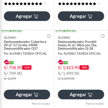
(4)
(3)
Agregar
Agregar
Envío
gratis
app
Envío
gratis
app
ALFANO
ALFANO
Deshumedecedor Cobertura
Deshumedecedor Portátil
20 m² 17 Ltr/día 190W
Hasta 35 m² 28Lts por Día
Deshumidificador Q17
Deshumidificador Q-28
Por ALFANO TIENDA OFICIAL
Por ALFANO TIENDA OFICIAL
S/ 758.90
S/ 1,423.90
-42%
-38%
S/ 799.90
S/ 1,499.90
S/ 1,299
S/ 2,299.90
Agregar
Agregar
Patrocinado
Patrocinado