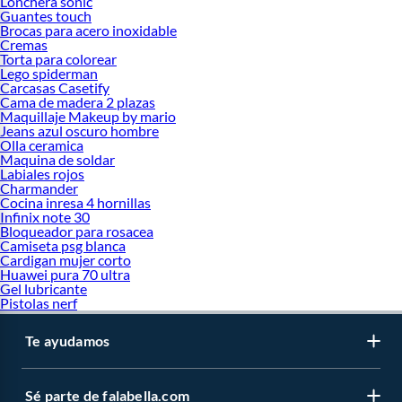
Lonchera sonic
asegurar un rendimiento óptimo y un consumo energético razonable. Para
Guantes touch
Brocas para acero inoxidable
conocer toda nuestra oferta ingresa ahora en Falabella Perú y haz tu pedido
Cremas
ahora!
Torta para colorear
Lego spiderman
Carcasas Casetify
Cama de madera 2 plazas
Maquillaje Makeup by mario
Jeans azul oscuro hombre
Olla ceramica
Maquina de soldar
Labiales rojos
Charmander
Cocina inresa 4 hornillas
Infinix note 30
Bloqueador para rosacea
Camiseta psg blanca
Cardigan mujer corto
Huawei pura 70 ultra
Gel lubricante
Pistolas nerf
Te ayudamos
Sé parte de falabella.com