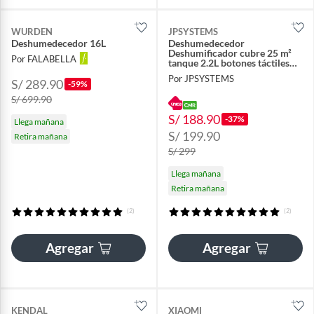
WURDEN
JPSYSTEMS
Deshumedecedor 16L
Deshumedecedor
Deshumificador cubre 25 m²
Por FALABELLA
tanque 2.2L botones táctiles
temporizador y modo sleep
Por JPSYSTEMS
S/ 289.90
28W
-59%
S/ 699.90
S/ 188.90
-37%
Llega mañana
S/ 199.90
Retira mañana
S/ 299
Llega mañana
Retira mañana
(2)
(2)
Agregar
Agregar
KENDAL
XIAOMI