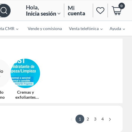
0
Hola
,
Mi
cuenta
Inicia sesión
eta CMR
Vende y comisiona
Venta telefónica
Ayuda
do
Cremas y
ino
exfoliantes
manos y pies
1
2
3
4