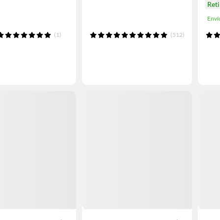
Ret
Enví
(1)
(512)