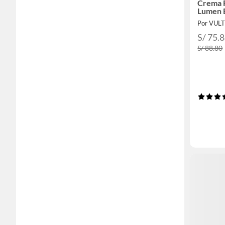
Crema F
Lumen B
Por VUL
S/ 75.
S/ 88.80