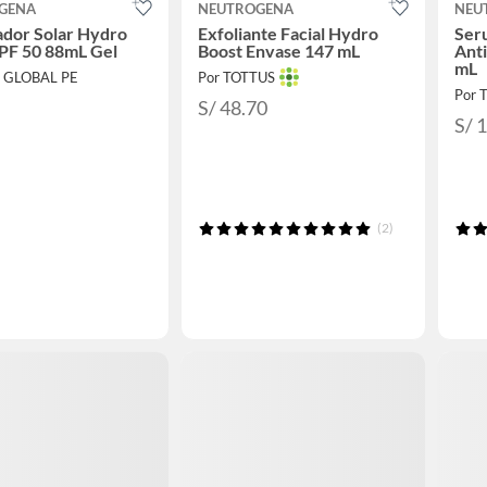
GENA
NEUTROGENA
NEU
ador Solar Hydro
Exfoliante Facial Hydro
Ser
PF 50 88mL Gel
Boost Envase 147 mL
Ant
mL
E GLOBAL PE
Por TOTTUS
Por 
S/ 48.70
S/ 
(2)