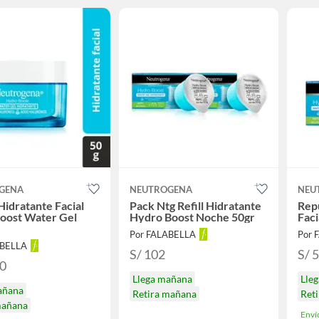
GENA
NEUTROGENA
NEU
idratante Facial
Pack Ntg Refill Hidratante
Rep
oost Water Gel
Hydro Boost Noche 50gr
Faci
Por FALABELLA
Por 
ABELLA
S/ 102
S/ 
50
Llega mañana
Lle
añana
Retira mañana
Ret
mañana
Enví