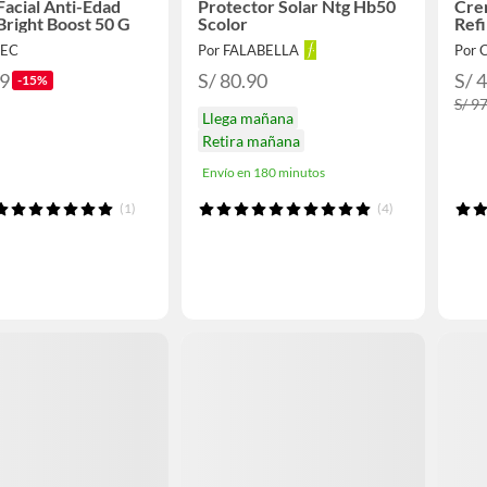
acial Anti-Edad
Protector Solar Ntg Hb50
Cre
right Boost 50 G
Scolor
Refi
TEC
Por FALABELLA
Por 
89
S/ 80.90
S/ 
-15%
S/ 9
Llega mañana
Retira mañana
Envío en 180 minutos
(1)
(4)