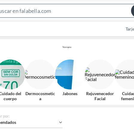
Search
Bar
Tarj
Cuidado del
Dermocosmetic
Jabones
Rejuvenecedor
Cuida
cuerpo
a
Facial
femen
r por
:
endados