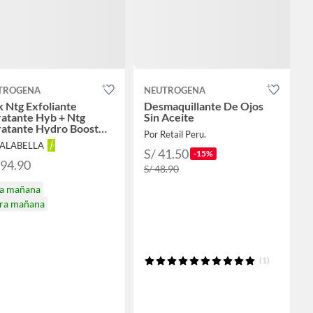
TROGENA
NEUTROGENA
 Ntg Exfoliante
Desmaquillante De Ojos
ratante Hyb + Ntg
Sin Aceite
ratante Hydro Boost
Por Retail Peru.
 + Protector Solar Ntg
FALABELLA
ro Boost C/color
S/ 41.50
-15%
194.90
S/ 48.90
ga mañana
ira mañana
(1)