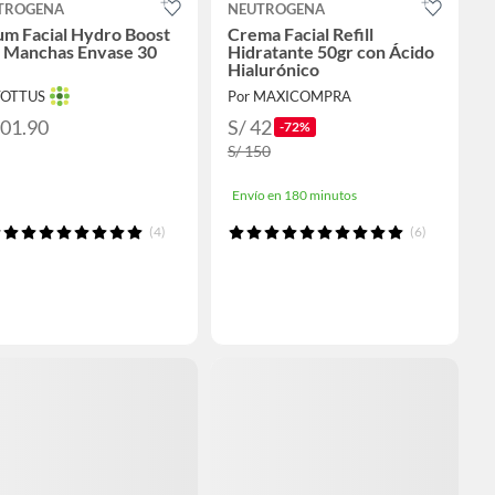
TROGENA
NEUTROGENA
um Facial Hydro Boost
Crema Facial Refill
i Manchas Envase 30
Hidratante 50gr con Ácido
Hialurónico
TOTTUS
Por MAXICOMPRA
101.90
S/ 42
-72%
S/ 150
Envío en 180 minutos
(4)
(6)