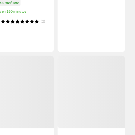
ira mañana
o en 180 minutos
(2)