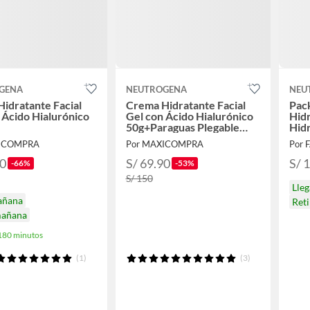
GENA
NEUTROGENA
NEU
idratante Facial
Crema Hidratante Facial
Pack
 Ácido Hialurónico
Gel con Ácido Hialurónico
Hid
50g+Paraguas Plegable
Hid
Color Aleatorio
50gr
XICOMPRA
Por MAXICOMPRA
Por 
Hyd
50
S/ 69.90
S/ 
-66%
-53%
S/ 150
Lle
añana
Ret
mañana
 180 minutos
(1)
(3)