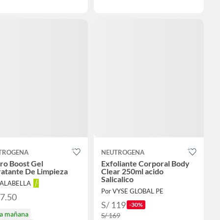
TROGENA
NEUTROGENA
ro Boost Gel
Exfoliante Corporal Body
ratante De Limpieza
Clear 250ml acido
Salicalico
FALABELLA
Por VYSE GLOBAL PE
47.50
S/ 119
-30%
ga mañana
S/ 169