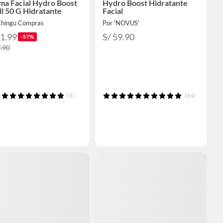
ma Facial Hydro Boost
Hydro Boost Hidratante
ll 50 G Hidratante
Facial
Chingu Compras
Por 'NOVUS'
41.99
S/ 59.90
-57%
7.90
(1)
(64)