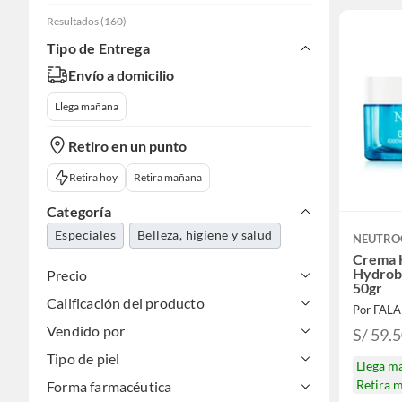
Resultados
(
160
)
Tipo de Entrega
Envío a domicilio
Llega mañana
Retiro en un punto
Retira hoy
Retira mañana
Categoría
Especiales
Belleza, higiene y salud
NEUTRO
Crema H
Hydrob
Precio
50gr
Calificación del producto
Por FAL
Vendido por
S/ 59.
Tipo de piel
Llega m
Retira 
Forma farmacéutica