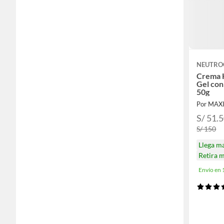
NEUTRO
Crema H
Gel con
50g
Por MA
S/ 51.
S/ 150
Llega m
Retira 
Envío en