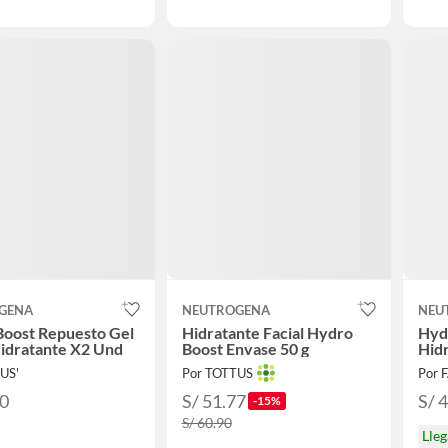
GENA
NEUTROGENA
NEU
Boost Repuesto Gel
Hidratante Facial Hydro
Hyd
Hidratante X2 Und
Boost Envase 50 g
Hid
US'
Por TOTTUS
Por 
90
S/ 51.77
S/ 
-15%
S/ 60.90
Lle