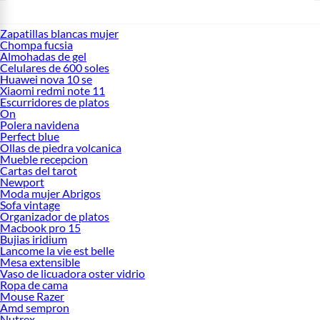
Zapatillas blancas mujer
Chompa fucsia
Almohadas de gel
Celulares de 600 soles
Huawei nova 10 se
Xiaomi redmi note 11
Escurridores de platos
On
Polera navidena
Perfect blue
Ollas de piedra volcanica
Mueble recepcion
Cartas del tarot
Newport
Moda mujer Abrigos
Sofa vintage
Organizador de platos
Macbook pro 15
Bujias iridium
Lancome la vie est belle
Mesa extensible
Vaso de licuadora oster vidrio
Ropa de cama
Mouse Razer
Amd sempron
Nutrex