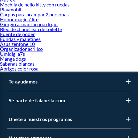
Mochila de hello kitty con ruedas
Playmobil
Carpas para acampar 2 personas
Honor magic 7 lite
Giorgio armani acqua di gio
Bleu de chanel eau de toilette
Fuente de poder
Fundas y maletines
Asus zenfone 10
Organizador acrilico
Umidigi a7s
Manga dogs
Sabanas blancas
Abrigos color rosa
Te ayudamos
Sé parte de falabella.com
Únete a nuestros programas
Nuestras empresas