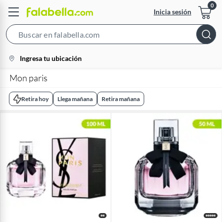
Inicia sesión
Search
Bar
location-
Ingresa tu ubicación
icon
Mon paris
Retira hoy
Llega mañana
Retira mañana