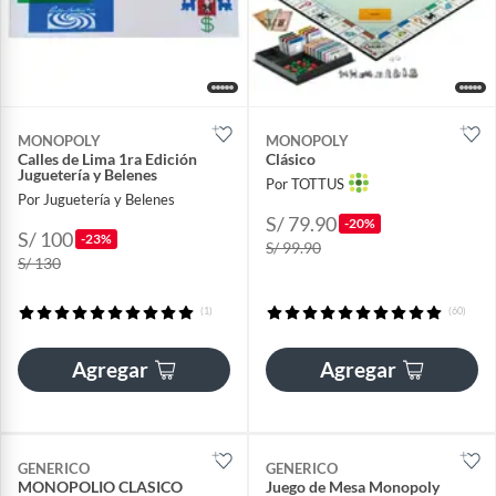
MONOPOLY
MONOPOLY
Calles de Lima 1ra Edición
Clásico
Juguetería y Belenes
Por TOTTUS
Por Juguetería y Belenes
S/ 79.90
-20%
S/ 100
-23%
S/ 99.90
S/ 130
(1)
(60)
Agregar
Agregar
GENERICO
GENERICO
MONOPOLIO CLASICO
Juego de Mesa Monopoly