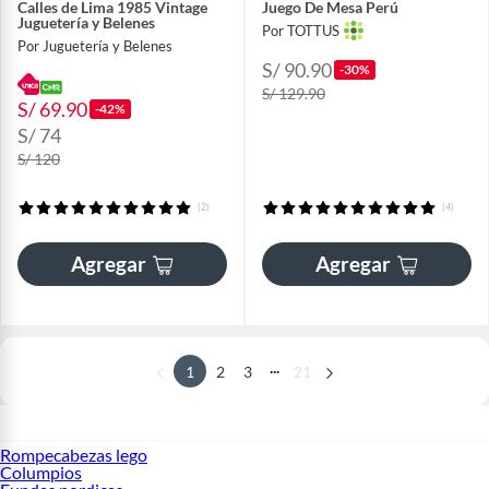
Calles de Lima 1985 Vintage
Juego De Mesa Perú
Juguetería y Belenes
Por TOTTUS
Por Juguetería y Belenes
S/ 90.90
-30%
S/ 129.90
S/ 69.90
-42%
S/ 74
S/ 120
(2)
(4)
Agregar
Agregar
...
1
2
3
21
Rompecabezas lego
Columpios