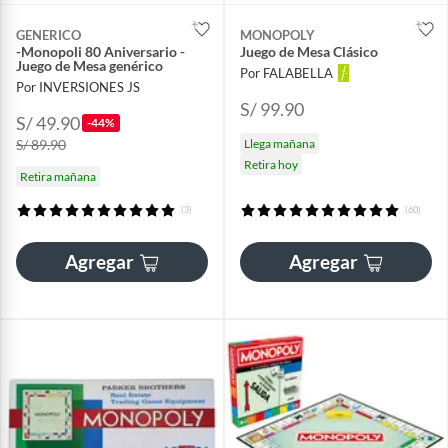
GENERICO
MONOPOLY
-Monopoli 80 Aniversario -
Juego de Mesa Clásico
Juego de Mesa genérico
Por FALABELLA
Por INVERSIONES JS
S/ 99.90
S/ 49.90
-44%
S/ 89.90
Llega mañana
Retira hoy
Retira mañana
(3)
(60)
Agregar
Agregar