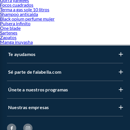
Gorra yankees
Focos cuadrados
Terma a gas sole 10 litros
Shampoo anticaida
Black opium perfume mujer
Pulsera infinito
One blade
Sartenes
Zapatos
Manga inuyasha
Te ayudamos
Sé parte de falabella.com
Únete a nuestros programas
Nuestras empresas