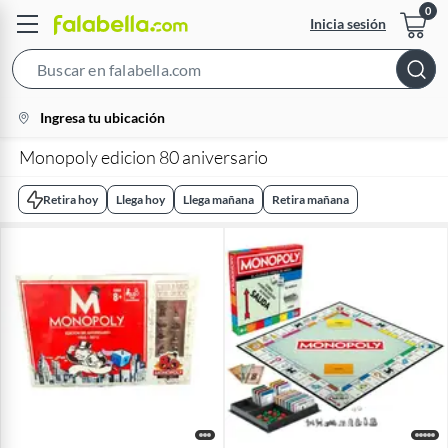
Inicia sesión
Search
Bar
location-
Ingresa tu ubicación
icon
Monopoly edicion 80 aniversario
Retira hoy
Llega hoy
Llega mañana
Retira mañana