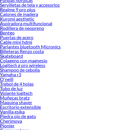
Fundas nordicas
Servilletas de tela y accesorios
Realme 9 pro plus
Cajones de madera
Kuromi aesthetic
Aspiradora multifuncional
Rodillera de neopreno
Bentgo
Puertas de acero
Cable mini hdmi
Parlantes bluetooth Micronics
Billeteras Renzo costa
Skateboard
Colageno con magnesio
Logitech g pro wireless
Shampoo de cebolla
Yamaha r3
O'neill
Trebol de 4 hojas
Tubo de luz
Volante logitech
Muñecas bratz
Maquina shaver
Escritorio extensible
Vanilla esika
Piedra ojo de gato
Cherimoya
Pionier