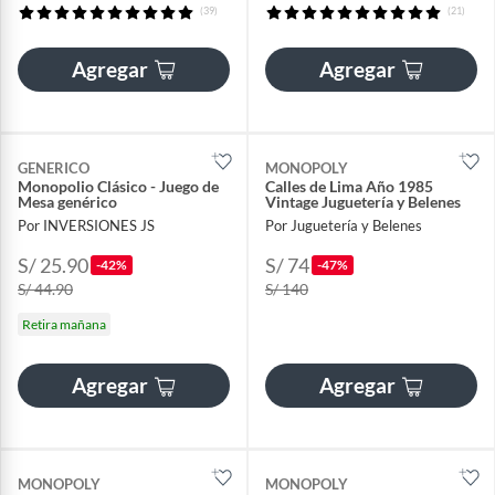
(39)
(21)
Agregar
Agregar
GENERICO
MONOPOLY
Monopolio Clásico - Juego de
Calles de Lima Año 1985
Mesa genérico
Vintage Juguetería y Belenes
Por INVERSIONES JS
Por Juguetería y Belenes
S/ 25.90
S/ 74
-42%
-47%
S/ 44.90
S/ 140
Retira mañana
Agregar
Agregar
MONOPOLY
MONOPOLY