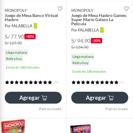
MONOPOLY
MONOPOLY
Juego de Mesa Banco Virtual
Juego de Mesa Hasbro Games:
Hasbro
Super Mario Galaxy La
Película
Por FALABELLA
Por FALABELLA
S/ 77.90
-40%
S/ 94.90
-30%
S/ 129.90
S/ 134.90
Llega mañana
Llega mañana
Retira hoy
Retira hoy
Envío en 180 minutos
Envío en 180 minutos
(22)
(1)
Agregar
Agregar
Patrocinado
Patrocinado