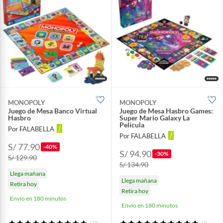
MONOPOLY
MONOPOLY
Juego de Mesa Banco Virtual
Juego de Mesa Hasbro Games:
Hasbro
Super Mario Galaxy La
Película
Por FALABELLA
Por FALABELLA
S/ 77.90
-40%
S/ 94.90
-30%
S/ 129.90
S/ 134.90
Llega mañana
Llega mañana
Retira hoy
Retira hoy
Envío en 180 minutos
Envío en 180 minutos
(22)
(1)