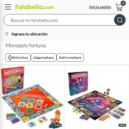
Inicia sesión
Search
Bar
location-
Ingresa tu ubicación
icon
Monopoly fortuna
Retira hoy
Llega mañana
Retira mañana