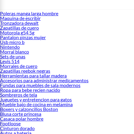
Poleras manga larga hombre
Maquina de escribir
Tronzadora dewalt
Zapatillas de cuero
Motorola g54 5g
Pantalon pinzas mujer
Usb micro b
Nintendo
Morral blanco
Sets de unas
Levis 514
Morrales de cuero
Zapatillas reebok negras
Herramientas para tallar madera
Accesorios para administrar medicamentos
Fundas para muebles de sala modernos
Ropa para bebe recien nacido
Sombreros de tela
Juguetes y entretencion para gatos
Mueble bajo de cocina en melamina
Boxers y calzoncillos Boston
Blusa corte princesa
Casaca polar hombre
Footloose
Cinturon dorado
Autos a bateria