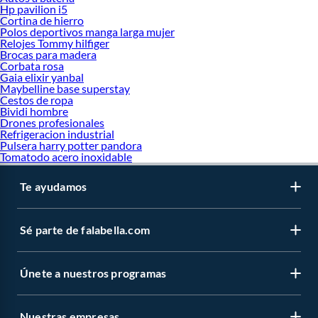
Hp pavilion i5
Cortina de hierro
Polos deportivos manga larga mujer
Relojes Tommy hilfiger
Brocas para madera
Corbata rosa
Gaia elixir yanbal
Maybelline base superstay
Cestos de ropa
Bividi hombre
Drones profesionales
Refrigeracion industrial
Pulsera harry potter pandora
Tomatodo acero inoxidable
Te ayudamos
Sé parte de falabella.com
Únete a nuestros programas
Nuestras empresas