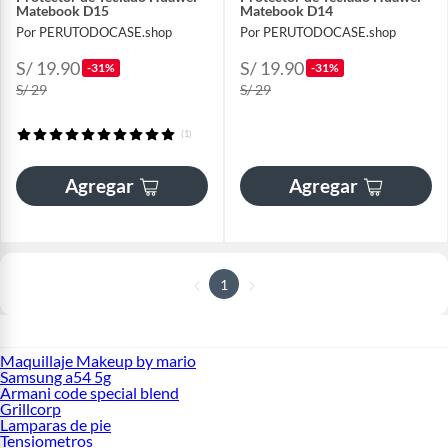
Matebook D15
Matebook D14
Por PERUTODOCASE.shop
Por PERUTODOCASE.shop
S/ 19.90
S/ 19.90
-31%
-31%
S/ 29
S/ 29
(1)
Agregar
Agregar
1
Maquillaje Makeup by mario
Samsung a54 5g
Armani code special blend
Grillcorp
Lamparas de pie
Tensiometros