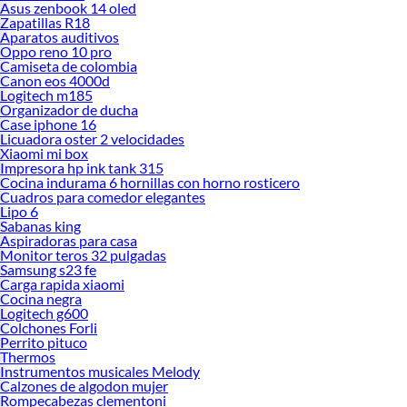
Asus zenbook 14 oled
Zapatillas R18
Aparatos auditivos
Oppo reno 10 pro
Camiseta de colombia
Canon eos 4000d
Logitech m185
Organizador de ducha
Case iphone 16
Licuadora oster 2 velocidades
Xiaomi mi box
Impresora hp ink tank 315
Cocina indurama 6 hornillas con horno rosticero
Cuadros para comedor elegantes
Lipo 6
Sabanas king
Aspiradoras para casa
Monitor teros 32 pulgadas
Samsung s23 fe
Carga rapida xiaomi
Cocina negra
Logitech g600
Colchones Forli
Perrito pituco
Thermos
Instrumentos musicales Melody
Calzones de algodon mujer
Rompecabezas clementoni