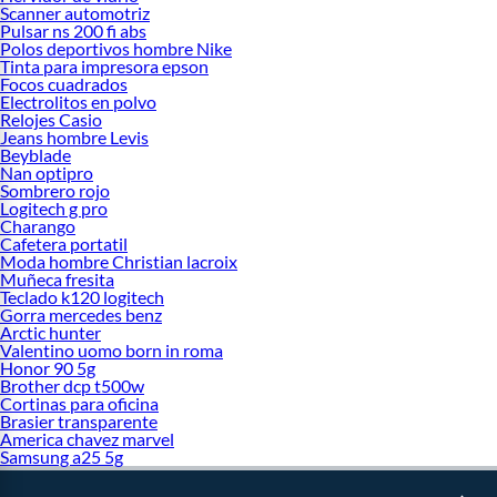
Scanner automotriz
Pulsar ns 200 fi abs
Polos deportivos hombre Nike
Tinta para impresora epson
Focos cuadrados
Electrolitos en polvo
Relojes Casio
Jeans hombre Levis
Beyblade
Nan optipro
Sombrero rojo
Logitech g pro
Charango
Cafetera portatil
Moda hombre Christian lacroix
Muñeca fresita
Teclado k120 logitech
Gorra mercedes benz
Arctic hunter
Valentino uomo born in roma
Honor 90 5g
Brother dcp t500w
Cortinas para oficina
Brasier transparente
America chavez marvel
Samsung a25 5g