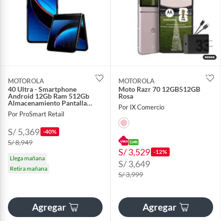
MOTOROLA
MOTOROLA
40 Ultra - Smartphone
Moto Razr 70 12GB512GB
Android 12Gb Ram 512Gb
Rosa
Almacenamiento Pantalla
Por IX Comercio
Táctil 6.7''
Por ProSmart Retail
S/ 5,369
-40%
S/ 8,949
S/ 3,529
-12%
Llega mañana
S/ 3,649
Retira mañana
S/ 3,999
Agregar
Agregar