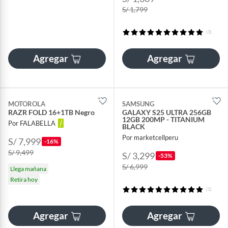
S/ 1,799
(3)
Agregar
Agregar
MOTOROLA
SAMSUNG
RAZR FOLD 16+1TB Negro
GALAXY S25 ULTRA 256GB
12GB 200MP - TITANIUM
Por FALABELLA
BLACK
Por marketcellperu
S/ 7,999
-16%
S/ 9,499
S/ 3,299
-53%
S/ 6,999
Llega mañana
Retira hoy
(1)
Agregar
Agregar