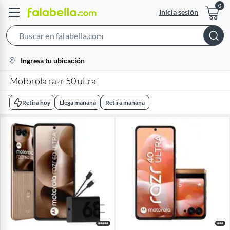
Inicia sesión
Search
Bar
location-
Ingresa tu ubicación
icon
Motorola razr 50 ultra
Retira hoy
Llega mañana
Retira mañana