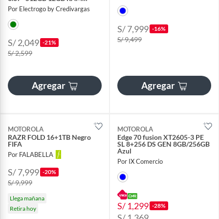
VERDE JASPE
Por Electrogo by Credivargas
S/ 7,999
-16%
S/ 9,499
S/ 2,049
-21%
S/ 2,599
Agregar
Agregar
MOTOROLA
MOTOROLA
RAZR FOLD 16+1TB Negro
Edge 70 fusion XT2605-3 PE
FIFA
SL 8+256 DS GEN 8GB/256GB
Azul
Por FALABELLA
Por IX Comercio
S/ 7,999
-20%
S/ 9,999
Llega mañana
S/ 1,299
-28%
Retira hoy
S/ 1,369