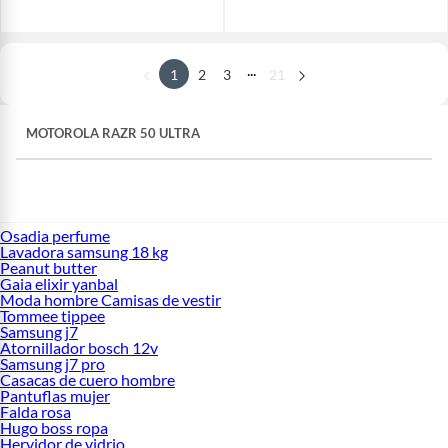
...
1
2
3
21
MOTOROLA RAZR 50 ULTRA
Osadia perfume
Lavadora samsung 18 kg
Peanut butter
Gaia elixir yanbal
Moda hombre Camisas de vestir
Tommee tippee
Samsung j7
Atornillador bosch 12v
Samsung j7 pro
Casacas de cuero hombre
Pantuflas mujer
Falda rosa
Hugo boss ropa
Hervidor de vidrio