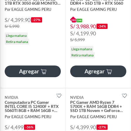
1TB RTX 3050 6GB MONITOR
DDR4 + SSD 1TB + RTX 5060
24 FHD
Por EAGLE GAMING PERU
Por EAGLE GAMING PERU
S/ 4,399.90
-27%
S/ 3,988.90
S/ 5,990
-34%
S/ 4,199.90
Llega mañana
S/ 5,999
Retira mañana
Llega mañana
Retira mañana
Agregar
Agregar
NVIDIA
NVIDIA
Computadora PC Gamer
PC Gamer AMD Ryzen 7
INTEL CORE I5 12400F + RTX
5700X + RAM 16GB DDR4 +
5060TI 8GB + RAM 16GB +
SSD 1TB Novem + GeForce
SSD 1TB
RTX 5060 8GB
Por EAGLE GAMING PERU
Por EAGLE GAMING PERU
S/ 4,499
S/ 4,399.90
-36%
-27%