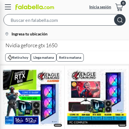
Inicia sesión
Search
Bar
location-
Ingresa tu ubicación
icon
Nvidia geforce gtx 1650
Retira hoy
Llega mañana
Retira mañana