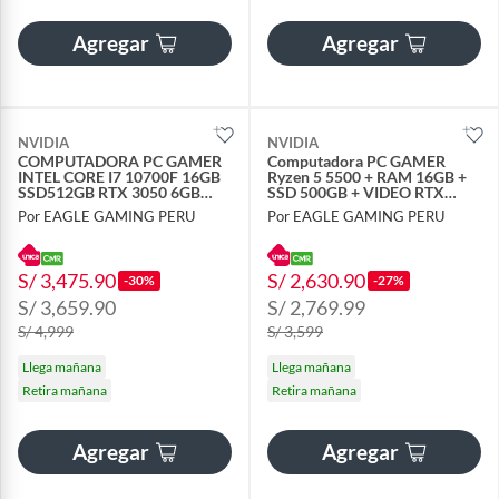
Agregar
Agregar
NVIDIA
NVIDIA
COMPUTADORA PC GAMER
Computadora PC GAMER
INTEL CORE I7 10700F 16GB
Ryzen 5 5500 + RAM 16GB +
SSD512GB RTX 3050 6GB
SSD 500GB + VIDEO RTX
MONITOR 24 FHD
3050 6GB
Por EAGLE GAMING PERU
Por EAGLE GAMING PERU
S/ 3,475.90
S/ 2,630.90
-30%
-27%
S/ 3,659.90
S/ 2,769.99
S/ 4,999
S/ 3,599
Llega mañana
Llega mañana
Retira mañana
Retira mañana
Agregar
Agregar