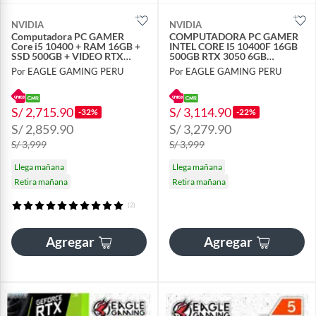
NVIDIA
NVIDIA
Computadora PC GAMER
COMPUTADORA PC GAMER
Core i5 10400 + RAM 16GB +
INTEL CORE I5 10400F 16GB
SSD 500GB + VIDEO RTX
500GB RTX 3050 6GB
3050 6GB
MONITOR 24 FHD
Por EAGLE GAMING PERU
Por EAGLE GAMING PERU
S/ 2,715.90
S/ 3,114.90
-32%
-22%
S/ 2,859.90
S/ 3,279.90
S/ 3,999
S/ 3,999
Llega mañana
Llega mañana
Retira mañana
Retira mañana
(2)
Agregar
Agregar