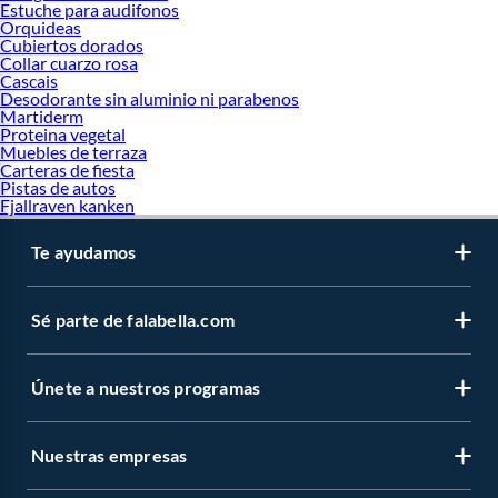
Estuche para audifonos
Orquideas
Cubiertos dorados
Collar cuarzo rosa
Cascais
Desodorante sin aluminio ni parabenos
Martiderm
Proteina vegetal
Muebles de terraza
Carteras de fiesta
Pistas de autos
Fjallraven kanken
Te ayudamos
Sé parte de falabella.com
Únete a nuestros programas
Nuestras empresas