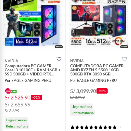
NVIDIA
NVIDIA
Computadora PC GAMER
COMPUTADORA PC GAMER
Core i3 10100F + RAM 16GB +
AMD RYZEN 5 5500 16GB
SSD 500GB + VIDEO RTX
500GB RTX 3050 6GB
3050 6GB
MONITOR 24 FULL HD
Por EAGLE GAMING PERU
Por EAGLE GAMING PERU
S/ 3,099.90
-22%
S/ 2,525.90
S/ 3,999
-32%
S/ 2,659.99
Llega mañana
S/ 3,699
Retira mañana
Llega mañana
Retira mañana
(1)