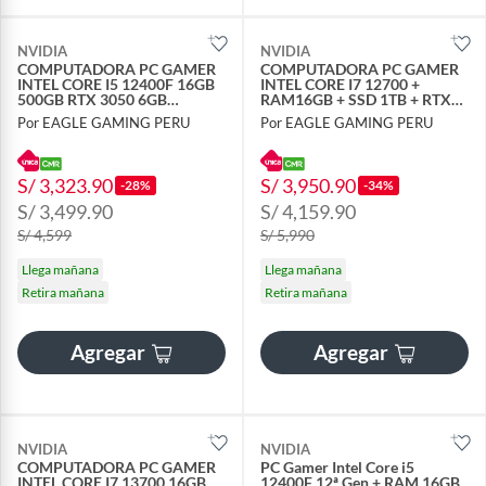
NVIDIA
NVIDIA
COMPUTADORA PC GAMER
COMPUTADORA PC GAMER
INTEL CORE I5 12400F 16GB
INTEL CORE I7 12700 +
500GB RTX 3050 6GB
RAM16GB + SSD 1TB + RTX
MONITOR 24 FHD
3050 6GB + MONITOR 24
Por EAGLE GAMING PERU
Por EAGLE GAMING PERU
FHD + KIT
S/ 3,323.90
S/ 3,950.90
-28%
-34%
S/ 3,499.90
S/ 4,159.90
S/ 4,599
S/ 5,990
Llega mañana
Llega mañana
Retira mañana
Retira mañana
Agregar
Agregar
NVIDIA
NVIDIA
COMPUTADORA PC GAMER
PC Gamer Intel Core i5
INTEL CORE I7 13700 16GB
12400F 12ª Gen + RAM 16GB