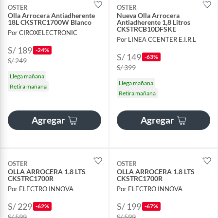
OSTER
OSTER
Olla Arrocera Antiadherente
Nueva Olla Arrocera
18L CKSTRC1700W Blanco
Antiadherente 1,8 Litros
CKSTRCB10DFSKE
Por CIROXELECTRONIC
Por LINEA CCENTER E.I.R.L
S/ 189
-24%
S/ 149
-63%
S/ 249
S/ 399
Llega mañana
Llega mañana
Retira mañana
Retira mañana
Agregar
Agregar
OSTER
OSTER
OLLA ARROCERA 1.8 LTS
OLLA ARROCERA 1.8 LTS
CKSTRC1700R
CKSTRC1700R
Por ELECTRO INNOVA
Por ELECTRO INNOVA
S/ 229
S/ 199
-62%
-67%
S/ 599
S/ 599