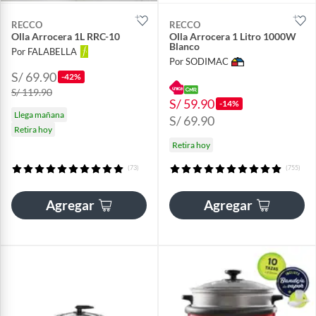
RECCO
RECCO
Olla Arrocera 1L RRC-10
Olla Arrocera 1 Litro 1000W
Blanco
Por FALABELLA
Por SODIMAC
S/ 69.90
-42%
S/ 119.90
S/ 59.90
-14%
Llega mañana
S/ 69.90
Retira hoy
Retira hoy
(73)
(755)
Agregar
Agregar