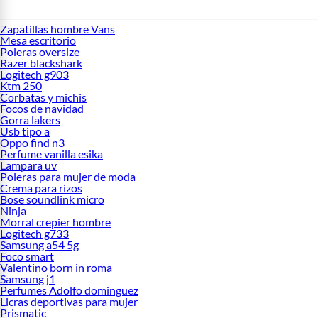
Zapatillas hombre Vans
Mesa escritorio
Poleras oversize
Razer blackshark
Logitech g903
Ktm 250
Corbatas y michis
Focos de navidad
Gorra lakers
Usb tipo a
Oppo find n3
Perfume vanilla esika
Lampara uv
Poleras para mujer de moda
Crema para rizos
Bose soundlink micro
Ninja
Morral crepier hombre
Logitech g733
Samsung a54 5g
Foco smart
Valentino born in roma
Samsung j1
Perfumes Adolfo dominguez
Licras deportivas para mujer
Prismatic