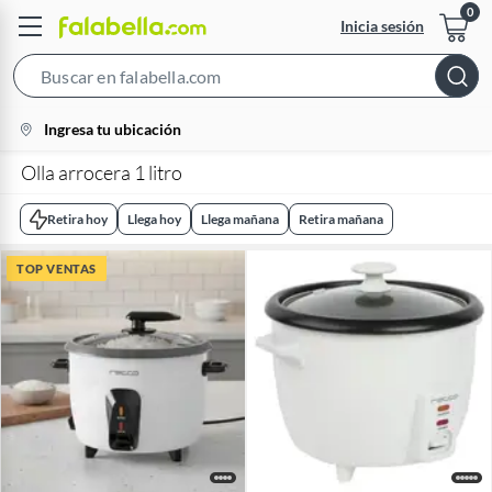
Inicia sesión
Search
Bar
location-
Ingresa tu ubicación
icon
Olla arrocera 1 litro
Retira hoy
Llega hoy
Llega mañana
Retira mañana
TOP VENTAS