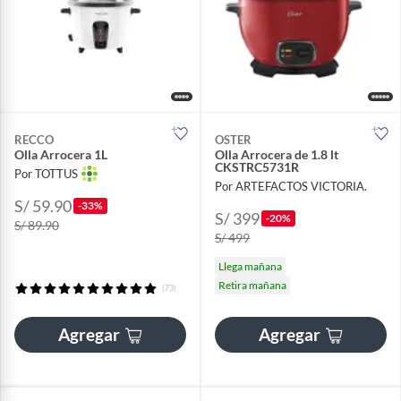
RECCO
OSTER
Olla Arrocera 1L
Olla Arrocera de 1.8 lt
CKSTRC5731R
Por TOTTUS
Por ARTEFACTOS VICTORIA.
S/ 59.90
-33%
S/ 399
-20%
S/ 89.90
S/ 499
Llega mañana
Retira mañana
(73)
Agregar
Agregar