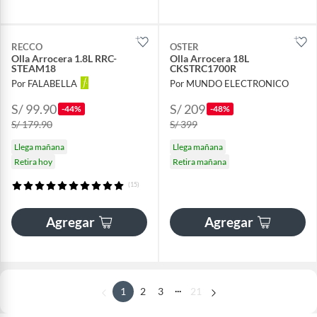
RECCO
OSTER
Olla Arrocera 1.8L RRC-
Olla Arrocera 18L
STEAM18
CKSTRC1700R
Por FALABELLA
Por MUNDO ELECTRONICO
S/ 99.90
S/ 209
-44%
-48%
S/ 179.90
S/ 399
Llega mañana
Llega mañana
Retira hoy
Retira mañana
(15)
Agregar
Agregar
...
1
2
3
21