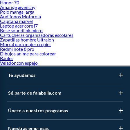
Honor 70
Amarige givenchy
Polo manga larga
Audifonos Motorola
Capitana marvel
Laptop acer core i7
Bose soundlink micro
Cartucheras organizadoras escolares
Zapatillas hombre Ultralon
Morral para mujer crepier
Redmi note 8 pro
Dibujos anime para colorear
Baules
Velador con espejo
Te ayudamos
Sé parte de falabella.com
Únete a nuestros programas
Nuestras empresas