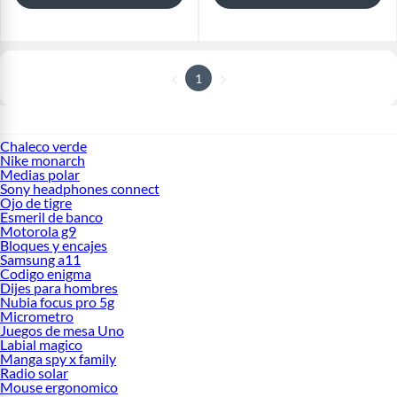
1
Chaleco verde
Nike monarch
Medias polar
Sony headphones connect
Ojo de tigre
Esmeril de banco
Motorola g9
Bloques y encajes
Samsung a11
Codigo enigma
Dijes para hombres
Nubia focus pro 5g
Micrometro
Juegos de mesa Uno
Labial magico
Manga spy x family
Radio solar
Mouse ergonomico