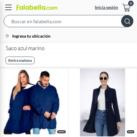
Inicia sesión
Search
Bar
location-
Ingresa tu ubicación
icon
Saco azul marino
Retira mañana