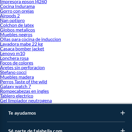
Impresora epson l4260
Cocina Indurama
Gorro con orejas
Airpods 2
Nan optipro
Colchon de latex
Globos metalicos
Muebles negros
Ollas para cocina de induccion
Lavadora mabe 22 kg
Casaca bomber jacket
Lenovo m10
Lonchera rosa
Focos de colores
Aretes sin perforacion
Stefano cocci
Muebles madera
Perros Taste of the wild
Galaxy watch 7
Rompecabezas en ingles
Tablero electrico
Gel limpiador neutrogena
Te ayudamos
Sé parte de falabella.com