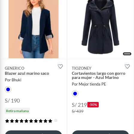
GENERICO
TIOZONEY
Blazer azul marino saco
Cortavientos largo con gorro
para mujer - Azul Marino
Por Bhuki
Por Mejor tienda PE
S/ 190
S/ 219
-50%
Retira mañana
S/ 439
(2)