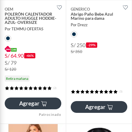
OEM
GENERICO
POLERÓN CALENTADOR
Abrigo Paño Bebe Azul
ADULTO HUGGLE HODDIE-
Marino para dama
AZUL- OVERSIZE
Por Drezz
Por TEMMU OFERTAS
S/ 250
-29%
S/ 350
S/ 64.90
-46%
S/ 79
S/ 120
Retira mañana
(2)
(5)
Agregar
Agregar
Patrocinado