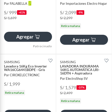
Por FALABELLA
Por Importaciones Electro Hogar
S/ 999
S/ 2,099
-41%
-9%
S/ 1,699
S/ 2,299
Retira mañana
Agregar
Agregar
Patrocinado
SAMSUNG
SAMSUNG
Lavadora 16Kg Eco Inverter
LAVADORA INDURAMA
WA16CG6441BDPE - Gris
16KG AUTOMÁTICA LRI-
16DTN + Aspiradora
Por CIROXELECTRONIC
Por ElectroShop SV
S/ 1,999
S/ 1,579
-37%
Retira mañana
S/ 2,499
Retira mañana