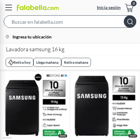
Inicia sesión
Search
Bar
location-
Ingresa tu ubicación
icon
Lavadora samsung 16 kg
Retira hoy
Llega mañana
Retira mañana