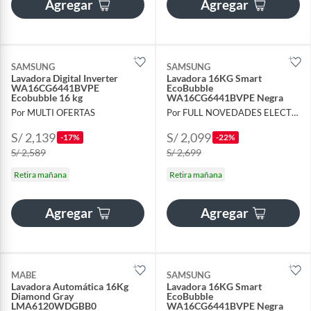
Agregar
Agregar
SAMSUNG
SAMSUNG
Lavadora Digital Inverter
Lavadora 16KG Smart
WA16CG6441BVPE
EcoBubble
Ecobubble 16 kg
WA16CG6441BVPE Negra
Por MULTI OFERTAS
Por FULL NOVEDADES ELECTROHOGAR E.I.R.L.
S/ 2,139
S/ 2,099
-17%
-22%
S/ 2,589
S/ 2,699
Retira mañana
Retira mañana
Agregar
Agregar
MABE
SAMSUNG
Lavadora Automática 16Kg
Lavadora 16KG Smart
Diamond Gray
EcoBubble
LMA6120WDGBB0
WA16CG6441BVPE Negra