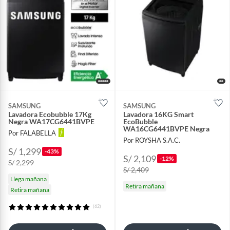
SAMSUNG
SAMSUNG
Lavadora Ecobubble 17Kg
Lavadora 16KG Smart
Negra WA17CG6441BVPE
EcoBubble
WA16CG6441BVPE Negra
Por FALABELLA
Por ROYSHA S.A.C.
S/ 1,299
-43%
S/ 2,109
-12%
S/ 2,299
S/ 2,409
Llega mañana
Retira mañana
Retira mañana
(62)