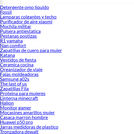
Detergente omo liquido
Fossil
Lamparas colgantes y techo
Purificador de aire xiaomi
Mochila militar
Pulsera antiestatica
Pestanas postizas
R1 yamaha
Nan comfort
Zapatillas de cuero para mujer
Katana
Vestidos de fiesta
Ceramica cocina
Organizador de viaje
Fajas moldeadoras
Samsung a02s
The last of us
Zapatillas Fila
Proteina para mujeres
Linterna minecraft
Halion
Monitor gamer
Mocasines amarillos mujer
Casaca marron hombre
Huawei p50 pro
Jarras medidoras de plastico
Tronzadora dewalt