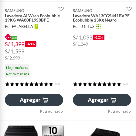
SAMSUNG
SAMSUNG
Lavadora AI Wash Ecobubble
Lavadora WA13CG5441BVPE
19KG WA80F19S8BPE
Ecobubble 13Kg Negro
Por FALABELLA
Por TOTTUS
S/ 1,099
-12%
S/ 1,399
S/ 1,249
-48%
S/ 1,599
S/ 2,699
Llega mañana
Retira mañana
(149)
(76)
Agregar
Agregar
Patrocinado
Patrocinado