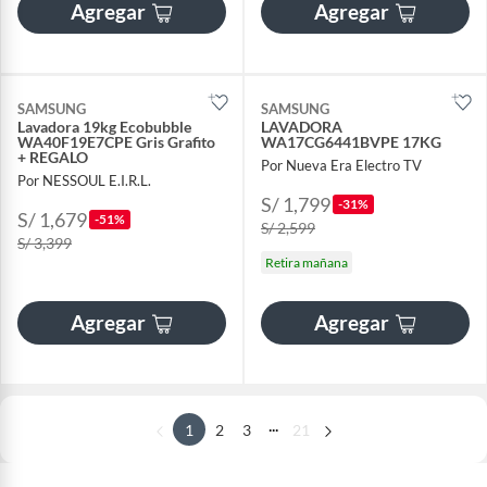
Agregar
Agregar
SAMSUNG
SAMSUNG
Lavadora 19kg Ecobubble
LAVADORA
WA40F19E7CPE Gris Grafito
WA17CG6441BVPE 17KG
+ REGALO
Por Nueva Era Electro TV
Por NESSOUL E.I.R.L.
S/ 1,799
-31%
S/ 1,679
-51%
S/ 2,599
S/ 3,399
Retira mañana
Agregar
Agregar
...
1
2
3
21