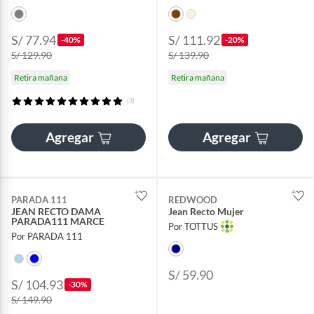
S/ 77.94
S/ 111.92
-40%
-20%
S/ 129.90
S/ 139.90
Retira mañana
Retira mañana
(3)
Agregar
Agregar
PARADA 111
REDWOOD
JEAN RECTO DAMA
Jean Recto Mujer
PARADA111 MARCE
Por TOTTUS
Por PARADA 111
S/ 59.90
S/ 104.93
-30%
S/ 149.90