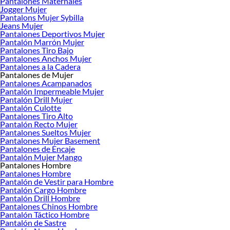
Pantalones Maternales
Jogger Mujer
Pantalons Mujer Sybilla
Jeans Mujer
Pantalones Deportivos Mujer
Pantalón Marrón Mujer
Pantalones Tiro Bajo
Pantalones Anchos Mujer
Pantalones a la Cadera
Pantalones de Mujer
Pantalones Acampanados
Pantalón Impermeable Mujer
Pantalón Drill Mujer
Pantalón Culotte
Pantalones Tiro Alto
Pantalón Recto Mujer
Pantalones Sueltos Mujer
Pantalones Mujer Basement
Pantalones de Encaje
Pantalón Mujer Mango
Pantalones Hombre
Pantalones Hombre
Pantalón de Vestir para Hombre
Pantalón Cargo Hombre
Pantalón Drill Hombre
Pantalones Chinos Hombre
Pantalón Táctico Hombre
Pantalón de Sastre