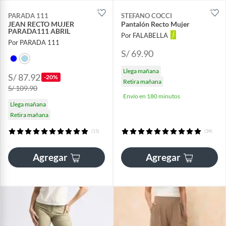
PARADA 111
STEFANO COCCI
JEAN RECTO MUJER
Pantalón Recto Mujer
PARADA111 ABRIL
Por FALABELLA
Por PARADA 111
S/ 69.90
Llega mañana
S/ 87.92
-20%
Retira mañana
S/ 109.90
Envío en 180 minutos
Llega mañana
Retira mañana
(11)
(34)
Agregar
Agregar