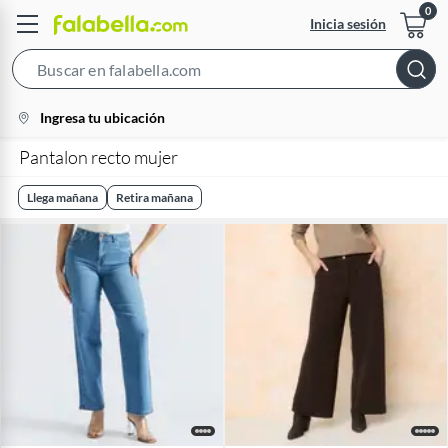
Inicia sesión
Search
Bar
location-
Ingresa tu ubicación
icon
Pantalon recto mujer
Llega mañana
Retira mañana