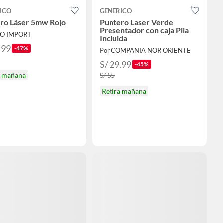
ICO
GENERICO
ro Láser 5mw Rojo
Puntero Laser Verde
Presentador con caja Pila
NO IMPORT
Incluida
.99
-47%
Por COMPANIA NOR ORIENTE
S/ 29.99
-45%
a mañana
S/ 55
Retira mañana