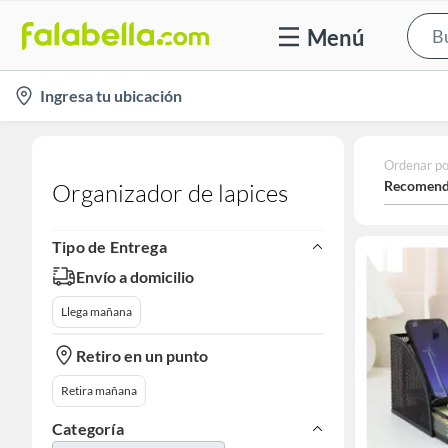
Menú
location-
Ingresa tu ubicación
icon
Ordenar po
Recomend
Organizador de lapices
Tipo de Entrega
Envío a domicilio
Llega mañana
Retiro en un punto
Retira mañana
Categoría