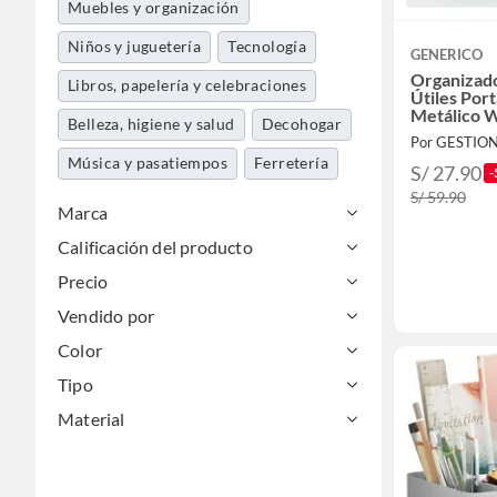
Muebles y organización
Niños y juguetería
Tecnología
GENERICO
Organizado
Libros, papelería y celebraciones
Útiles Port
Metálico 
Belleza, higiene y salud
Decohogar
Por GESTION
Música y pasatiempos
Ferretería
S/ 27.90
-
S/ 59.90
Marca
Calificación del producto
Precio
Vendido por
Color
Tipo
Material