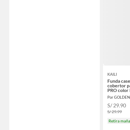
KAILI
Funda case
cobertor p
PRO color l
Por GOLDEN
S/ 29.90
S/ 29.99
Retira mañ