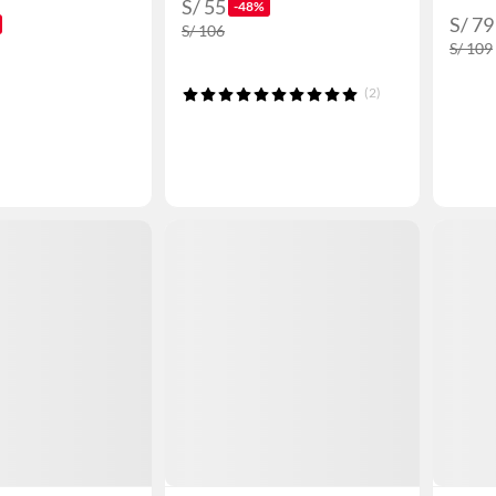
S/ 55
-48%
S/ 79
S/ 106
S/ 109
(2)