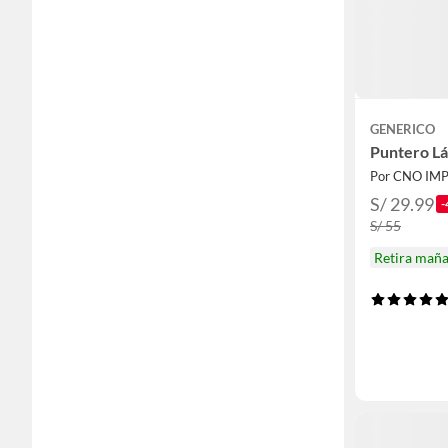
GENERICO
Puntero Lá
Por CNO IM
S/ 29.99
-
S/ 55
Retira mañ