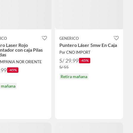
ICO
GENERICO
ro Laser Rojo
Puntero Láser 5mw En Caja
ntador con caja Pilas
Por CNO IMPORT
das
S/ 29.99
-45%
OMPANIA NOR ORIENTE
S/ 55
.99
-45%
Retira mañana
a mañana