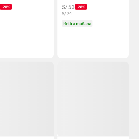
S/ 53
-28%
-28%
S/ 74
Retira mañana