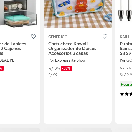
GENERICO
KAILI
r de Lapices
Cartuchera Kawaii
Punta
 2 Cajones
Organizador de lápices
Samsu
is
Accesorios 3 capas
S8 S9
OBAL PE
Por Expressarte Shop
Por G
S/ 29
S/ 35
%
-58%
S/ 69
S/ 39.
Retir