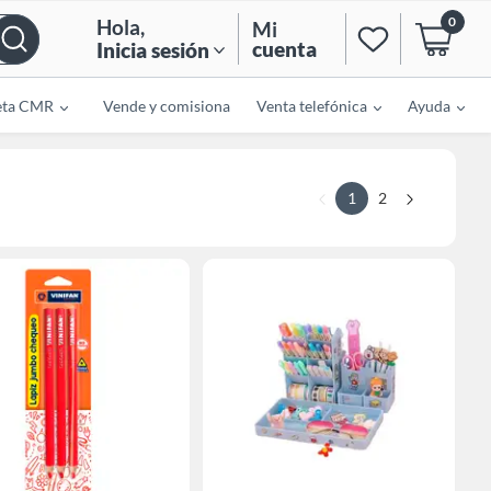
0
Hola
,
Mi
cuenta
Inicia sesión
eta CMR
Vende y comisiona
Venta telefónica
Ayuda
1
2