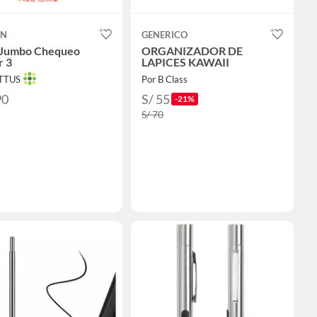
AN
GENERICO
 Jumbo Chequeo
ORGANIZADOR DE
r 3
LAPICES KAWAII
OTTUS
Por B Class
90
S/ 55
-21%
S/ 70