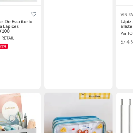
VINIF
r De Escritorio
Lápiz
a Lápices
Blíste
W100
Por T
 RETAIL
S/ 4.
53%