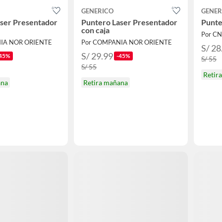
GENERICO
GENER
ser Presentador
Puntero Laser Presentador
Punte
con caja
Por C
IA NOR ORIENTE
Por COMPANIA NOR ORIENTE
S/ 28
S/ 29.99
45%
-45%
S/ 55
S/ 55
Retir
ana
Retira mañana