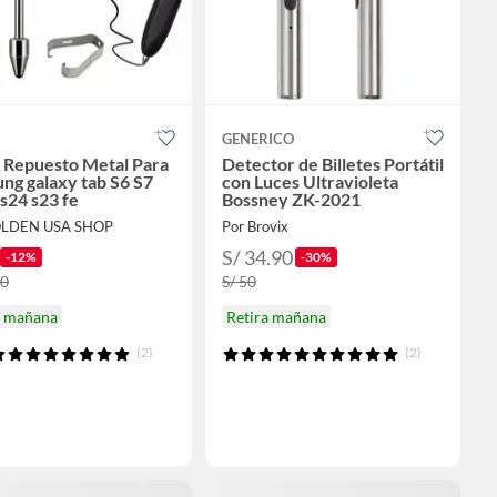
GENERICO
 Repuesto Metal Para
Detector de Billetes Portátil
ng galaxy tab S6 S7
con Luces Ultravioleta
 s24 s23 fe
Bossney ZK-2021
OLDEN USA SHOP
Por Brovix
S/ 34.90
-12%
-30%
90
S/ 50
a mañana
Retira mañana
(2)
(2)