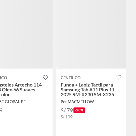
ICO
GENERICO
asteles Artecho 114
Funda + Lapiz Tactil para
8 Oleo 66 Suaves
Samsung Tab A11 Plus 11
color
2025 SM-X230 SM-X235
YSE GLOBAL PE
Por MACMELLOW
9
S/ 79
-28%
S/ 109