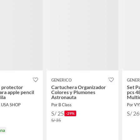
GENERICO
GENER
 protector
Cartuchera Organizador
Set P
ara apple pencil
Colores y Plumones
pcs 4
ila
Astronauta
Multi
 USA SHOP
Por B Class
Por V
S/ 25
S/ 26
-29%
S/ 35
ana