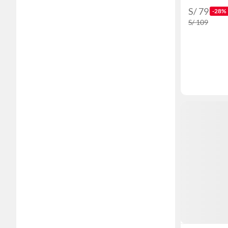
S/ 79
-28%
S/ 109