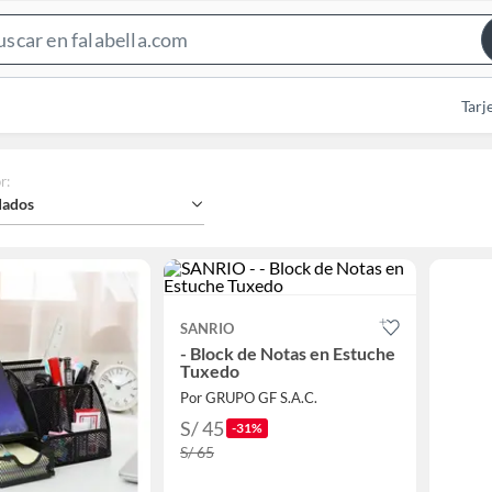
Search
Bar
Tarj
r
:
ados
SANRIO
- Block de Notas en Estuche
Tuxedo
Por GRUPO GF S.A.C.
S/ 45
-31%
S/ 65