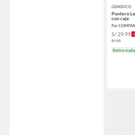
GENERICO
Puntero La
con caja
Por COMPAN
S/ 29.99
-
S/ 55
Retira mañ