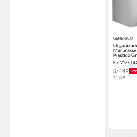
GENERICO
Organizado
Marbrasse
Plastico Gr
Por VYSE GL
S/ 149
-25
S/ 199