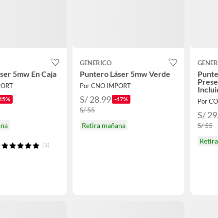
GENERICO
GENER
ser 5mw En Caja
Puntero Láser 5mw Verde
Punte
Prese
PORT
Por CNO IMPORT
Inclui
S/ 28.99
45%
-47%
Por C
S/ 55
S/ 29
ana
Retira mañana
S/ 55
Retir
(1)