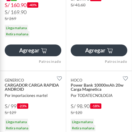
S/ 160.90
S/ 41.60
-40%
S/ 169.90
S/ 269
Llega mañana
Retira mañana
Agregar
Agregar
Patrocinado
Patrocinado
GENERICO
HOCO
CARGADOR CARGA RAPIDA
Power Bank 10000mAh 20w
ANDROID
Carga Magnetica
Por importaciones martel
Por TODATECNOLOGIA
S/ 99
S/ 98.90
-23%
-18%
S/ 129
S/ 120
Llega mañana
Llega mañana
Retira mañana
Retira mañana