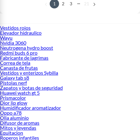
...
1
2
3
21
Vestidos rojos
Elevador hidraulico
Wayu
Nvidia 3060
Neutrogena hydro boost
Redmi buds 6 pro
Fabricante de lagrimas
Correa de tela
Canasta de frutas
Vestidos y enterizos Sybilla
Galaxy tab s8
Pistolas nerf
Zapatos y botas de seguridad
Huawei watch gt 5
Prismacolor
Dior lip glow
Humidificador aromatizador
Oppo a78
Olla aluminio
Difusor de aromas
Mitos y leyendas
Equitacion
Roperos infantiles