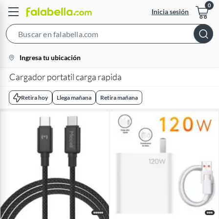
Inicia sesión
Search
Bar
location-
Ingresa tu ubicación
icon
Cargador portatil carga rapida
Retira hoy
Llega mañana
Retira mañana