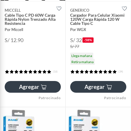
MICCELL
GENERICO
Cable Tipo C PD 60W Carga
Cargador Para Celular Xiaomi
Rápida Nylon Trenzado Alta
120W Carga Rápida 120 W
Resistencia
Cable Tipo C
Por Miccell
Por WGX
S/ 12.90
S/ 32
-58%
S/ 77
Llega mañana
Retira mañana
(16)
(34)
Agregar
Agregar
Patrocinado
Patrocinado