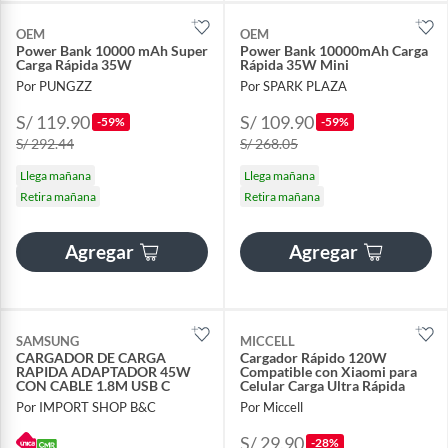
OEM
OEM
Power Bank 10000 mAh Super
Power Bank 10000mAh Carga
Carga Rápida 35W
Rápida 35W Mini
Por PUNGZZ
Por SPARK PLAZA
S/ 119.90
S/ 109.90
-59%
-59%
S/ 292.44
S/ 268.05
Llega mañana
Llega mañana
Retira mañana
Retira mañana
Agregar
Agregar
SAMSUNG
MICCELL
CARGADOR DE CARGA
Cargador Rápido 120W
RAPIDA ADAPTADOR 45W
Compatible con Xiaomi para
CON CABLE 1.8M USB C
Celular Carga Ultra Rápida
Por IMPORT SHOP B&C
Por Miccell
S/ 29.90
-28%