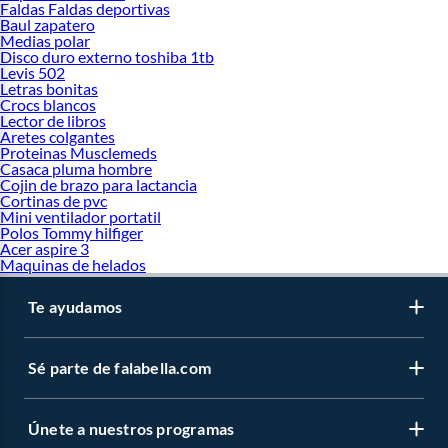
Faldas Faldas deportivas
Baul zapatero
Medias polar
Disco duro externo toshiba 1tb
Levis 502
Letras bonitas
Crocs blancos
Lector de libros
Aretes colgantes
Proteinas Musclemeds
Casaca pluma hombre
Cojin de brazo para lactancia
Cortinas de pvc
Mini ventilador portatil
Polos Tommy hilfiger
Acer aspire 3
Maquinas de helados
Te ayudamos
Sé parte de falabella.com
Únete a nuestros programas