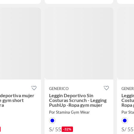
GENERICO
GENER
 deportiva mujer
Leggin Deportivo Sin
Leggi
e gym short
Costuras Scrunch - Legging
Costu
ra
PushUp -Ropa gym mujer
Ropa 
Por Stamina Gym Wear
Por St
S/ 55
S/ 55
-32%