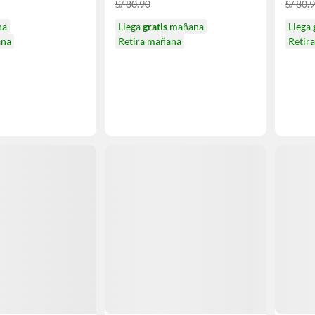
S/ 80.90
S/ 80.
na
Llega
gratis
mañana
Llega
ana
Retira mañana
Retir