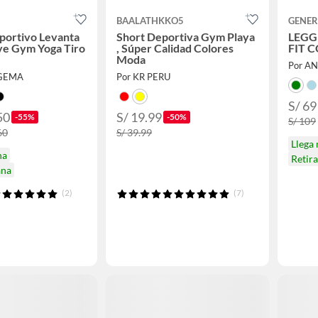
BAALATHKKO5
GENER
portivo Levanta
Short Deportiva Gym Playa
LEGG
ye Gym Yoga Tiro
, Súper Calidad Colores
FIT 
Moda
Por A
TGEMA
Por KR PERU
S/ 69
50
S/ 19.99
-55%
-50%
S/ 109
60
S/ 39.99
Llega
na
Retir
ana
(2)
(7)