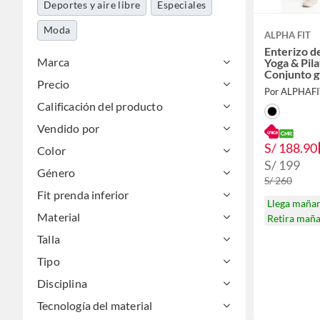
Deportes y aire libre
Especiales
Moda
ALPHA FIT
Enterizo d
Marca
Yoga & Pila
Conjunto 
Precio
Por ALPHAFI
Calificación del producto
Vendido por
S/ 188.90
Color
S/ 199
Género
S/ 260
Fit prenda inferior
Llega maña
Material
Retira mañ
Talla
Tipo
Disciplina
Tecnología del material