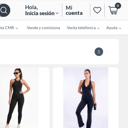
0
Hola
,
Mi
cuenta
Inicia sesión
eta CMR
Vende y comisiona
Venta telefónica
Ayuda
1