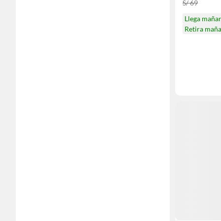
S/ 69
Llega maña
Retira mañ