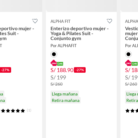
ALPHA FIT
ALPHA
eportivo mujer -
Enterizo deportivo mujer -
Vesti
tes Suit -
Yoga & Pilates Suit -
mujer 
gym
Conjunto gym
Conju
T
Por ALPHAFIT
Por A
S/ 188.90
S/ 18
-27%
-27%
S/ 199
S/ 19
S/ 260
S/ 260
na
Llega mañana
Llega
ana
Retira mañana
Retir
(1)