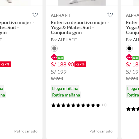
ALPHA FIT
ALPHA
eportivo mujer -
Enterizo deportivo mujer -
Enter
tes Suit -
Yoga & Pilates Suit -
Yoga &
gym
Conjunto gym
Conju
T
Por ALPHAFIT
Por A
S/ 188.90
S/ 18
-27%
-27%
S/ 199
S/ 19
S/ 260
S/ 260
na
Llega mañana
Llega
ana
Retira mañana
Retir
(1)
Patrocinado
Patrocinado