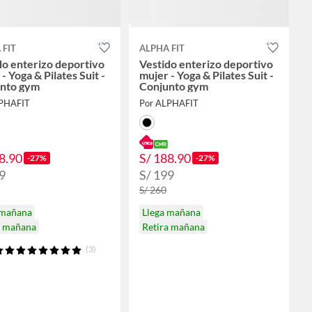
 FIT
ALPHA FIT
do enterizo deportivo
Vestido enterizo deportivo
- Yoga & Pilates Suit -
mujer - Yoga & Pilates Suit -
nto gym
Conjunto gym
LPHAFIT
Por ALPHAFIT
8.90
S/ 188.90
-27%
-27%
9
S/ 199
S/ 260
 mañana
Llega mañana
a mañana
Retira mañana
(3)