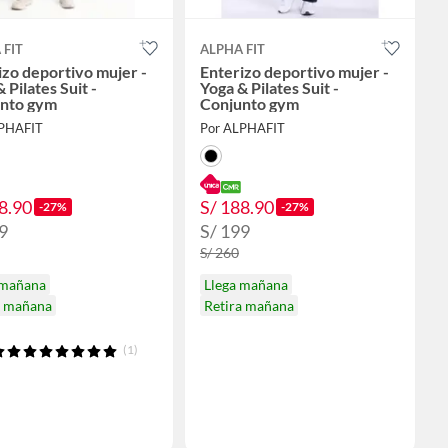
 FIT
ALPHA FIT
izo deportivo mujer -
Enterizo deportivo mujer -
 Pilates Suit -
Yoga & Pilates Suit -
nto gym
Conjunto gym
LPHAFIT
Por ALPHAFIT
8.90
S/ 188.90
-27%
-27%
9
S/ 199
S/ 260
 mañana
Llega mañana
a mañana
Retira mañana
(1)