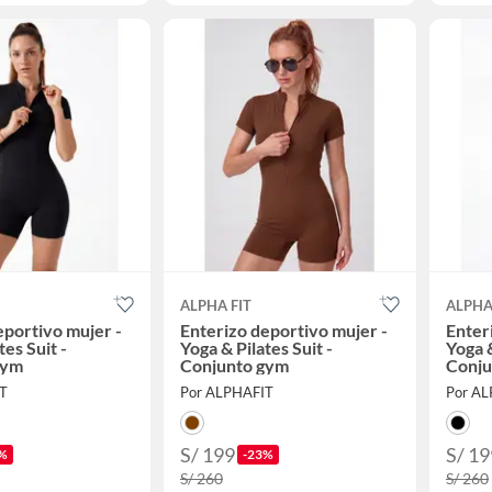
ALPHA FIT
ALPHA
eportivo mujer -
Enterizo deportivo mujer -
Enter
tes Suit -
Yoga & Pilates Suit -
Yoga &
gym
Conjunto gym
Conju
T
Por ALPHAFIT
Por A
S/ 199
S/ 19
%
-23%
S/ 260
S/ 260