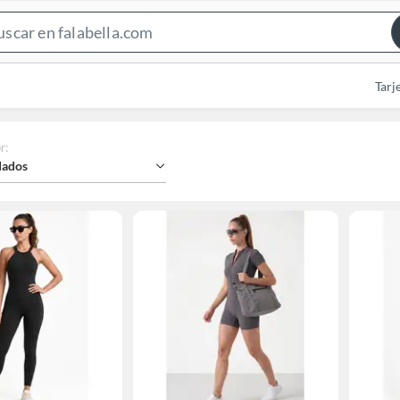
Search
Bar
Tarj
r
:
ados