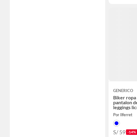
GENERICO
Biker ropa
pantalon d
leggings lic
Por Ilferret
S/ 59
-14%