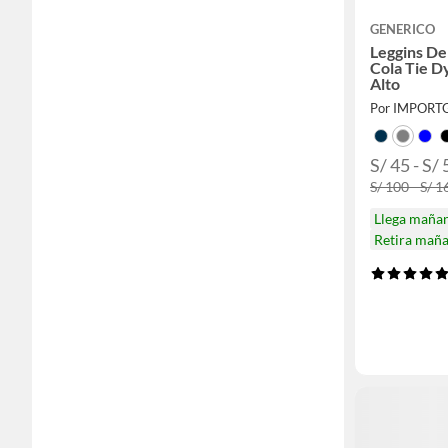
GENERICO
Leggins De
Cola Tie D
Alto
Por IMPOR
S/ 45 - S/ 
S/ 100 - S/ 1
Llega maña
Retira mañ