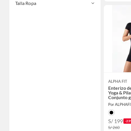
Talla Ropa
ALPHA FIT
Enterizo d
Yoga & Pila
Conjunto 
Por ALPHAFI
S/ 199
-23
S/ 260