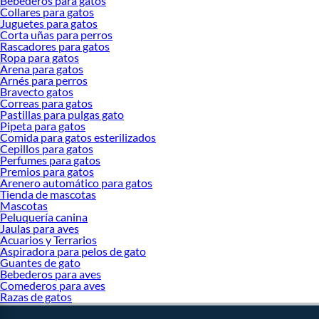
Bebederos para gatos
Collares para gatos
Juguetes para gatos
Corta uñas para perros
Rascadores para gatos
Ropa para gatos
Arena para gatos
Arnés para perros
Bravecto gatos
Correas para gatos
Pastillas para pulgas gato
Pipeta para gatos
Comida para gatos esterilizados
Cepillos para gatos
Perfumes para gatos
Premios para gatos
Arenero automático para gatos
Tienda de mascotas
Mascotas
Peluquería canina
Jaulas para aves
Acuarios y Terrarios
Aspiradora para pelos de gato
Guantes de gato
Bebederos para aves
Comederos para aves
Razas de gatos