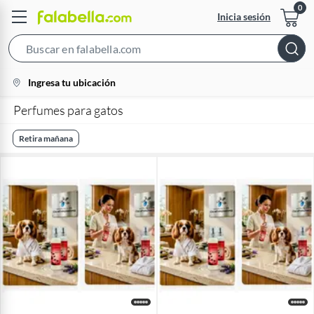
Inicia sesión
Search
Bar
location-
Ingresa tu ubicación
icon
Perfumes para gatos
Retira mañana