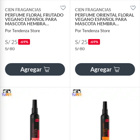
CIEN FRAGANCIAS
CIEN FRAGANCIAS
PERFUME FLORAL FRUTADO
PERFUME ORIENTAL FLORAL
VEGANO ESPAÑOL PARA
VEGANO ESPAÑOL PARA
MASCOTA HEMBRA
MASCOTA HEMBRA
CIENFRAGANCIAS 150ML
CIENFRAGANCIAS 150ML
Por Tendenza Store
Por Tendenza Store
NUEVA TENDENCIA
NUEVA TENDENCIA
S/ 25
S/ 25
-69%
-69%
S/ 80
S/ 80
Agregar
Agregar