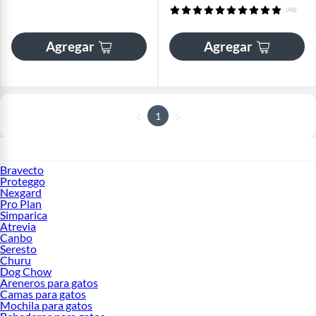
(46)
Agregar
Agregar
1
Bravecto
Proteggo
Nexgard
Pro Plan
Simparica
Atrevia
Canbo
Seresto
Churu
Dog Chow
Areneros para gatos
Camas para gatos
Mochila para gatos