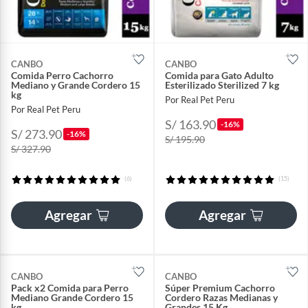
CANBO
CANBO
Comida Perro Cachorro
Comida para Gato Adulto
Mediano y Grande Cordero 15
Esterilizado Sterilized 7 kg
kg
Por Real Pet Peru
Por Real Pet Peru
S/ 163.90
-16%
S/ 273.90
-16%
S/ 195.90
S/ 327.90
(6)
(15)
Agregar
Agregar
CANBO
CANBO
Pack x2 Comida para Perro
Súper Premium Cachorro
Mediano Grande Cordero 15
Cordero Razas Medianas y
kg
Grandes 15 Kg