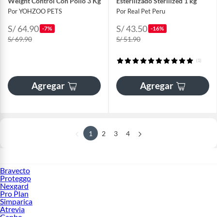
Weight Control Con Pollo 3 Kg
Esterilizado Sterilized 1 kg
Por YOHZOO PETS
Por Real Pet Peru
S/ 64.90
S/ 43.50
-7%
-16%
S/ 69.90
S/ 51.90
(1)
Agregar
Agregar
1
2
3
4
Bravecto
Proteggo
Nexgard
Pro Plan
Simparica
Atrevia
Canbo