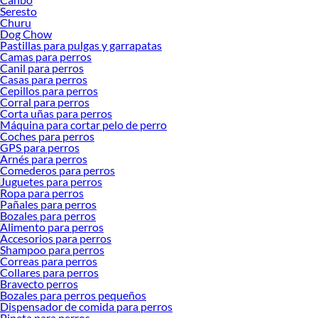
Seresto
Churu
Dog Chow
Pastillas para pulgas y garrapatas
Camas para perros
Canil para perros
Casas para perros
Cepillos para perros
Corral para perros
Corta uñas para perros
Máquina para cortar pelo de perro
Coches para perros
GPS para perros
Arnés para perros
Comederos para perros
Juguetes para perros
Ropa para perros
Pañales para perros
Bozales para perros
Alimento para perros
Accesorios para perros
Shampoo para perros
Correas para perros
Collares para perros
Bravecto perros
Bozales para perros pequeños
Dispensador de comida para perros
Pipeta para perros