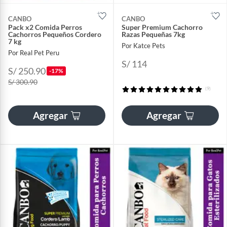
CANBO
CANBO
Pack x2 Comida Perros
Super Premium Cachorro
Cachorros Pequeños Cordero
Razas Pequeñas 7kg
7 kg
Por Katce Pets
Por Real Pet Peru
S/ 114
S/ 250.90
-17%
S/ 300.90
(9)
Agregar
Agregar