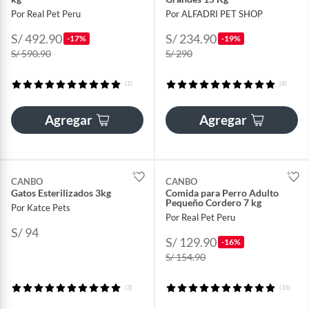
Por Real Pet Peru
Por ALFADRI PET SHOP
S/ 492.90
S/ 234.90
-17%
-19%
S/ 590.90
S/ 290
(1)
(6)
Agregar
Agregar
CANBO
CANBO
Gatos Esterilizados 3kg
Comida para Perro Adulto
Pequeño Cordero 7 kg
Por Katce Pets
Por Real Pet Peru
S/ 94
S/ 129.90
-16%
S/ 154.90
(3)
(16)