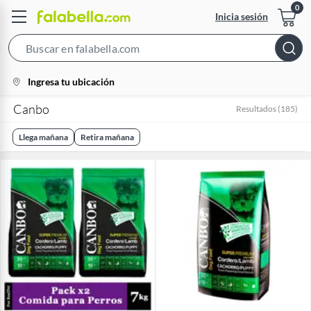
Inicia sesión
Search
Bar
location-
Ingresa tu ubicación
icon
Canbo
Resultados
(
185
)
Llega mañana
Retira mañana