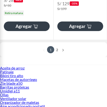
S/ 28
-44%
S/ 129
-35%
S/ 50
S/ 199
Retira mañana
Agregar
Agregar
1
2
Aceite de arroz
Patinaje
Bikini tiro alto
Macetas de autorriego
Zte blade a50
Barritas proteicas
Umidigi a11
Ollas
Ventilador solar
Organizador de maletas
Aire acondicionado portatil