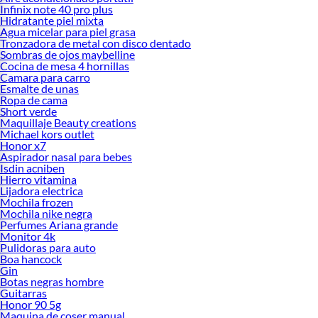
Infinix note 40 pro plus
Hidratante piel mixta
Agua micelar para piel grasa
Tronzadora de metal con disco dentado
Sombras de ojos maybelline
Cocina de mesa 4 hornillas
Camara para carro
Esmalte de unas
Ropa de cama
Short verde
Maquillaje Beauty creations
Michael kors outlet
Honor x7
Aspirador nasal para bebes
Isdin acniben
Hierro vitamina
Lijadora electrica
Mochila frozen
Mochila nike negra
Perfumes Ariana grande
Monitor 4k
Pulidoras para auto
Boa hancock
Gin
Botas negras hombre
Guitarras
Honor 90 5g
Maquina de coser manual