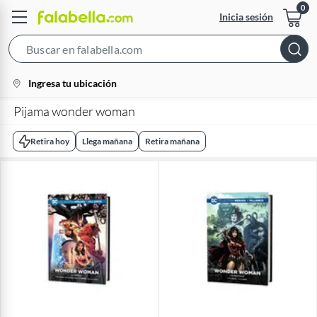
Inicia sesión
Search
Bar
location-
Ingresa tu ubicación
icon
Pijama wonder woman
Retira hoy
Llega mañana
Retira mañana