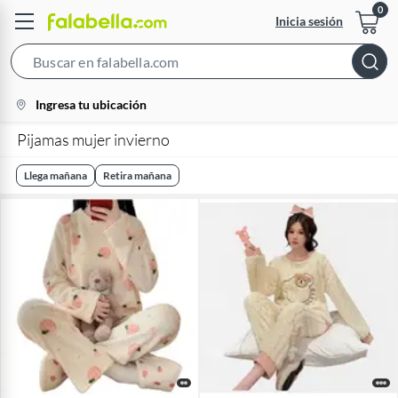
Inicia sesión
Search
Bar
location-
Ingresa tu ubicación
icon
Pijamas mujer invierno
Llega mañana
Retira mañana