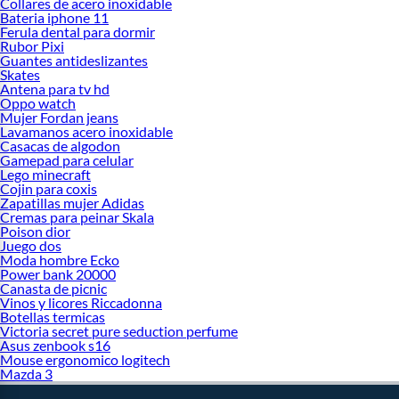
Collares de acero inoxidable
Bateria iphone 11
Ferula dental para dormir
Rubor Pixi
Guantes antideslizantes
Skates
Antena para tv hd
Oppo watch
Mujer Fordan jeans
Lavamanos acero inoxidable
Casacas de algodon
Gamepad para celular
Lego minecraft
Cojin para coxis
Zapatillas mujer Adidas
Cremas para peinar Skala
Poison dior
Juego dos
Moda hombre Ecko
Power bank 20000
Canasta de picnic
Vinos y licores Riccadonna
Botellas termicas
Victoria secret pure seduction perfume
Asus zenbook s16
Mouse ergonomico logitech
Mazda 3