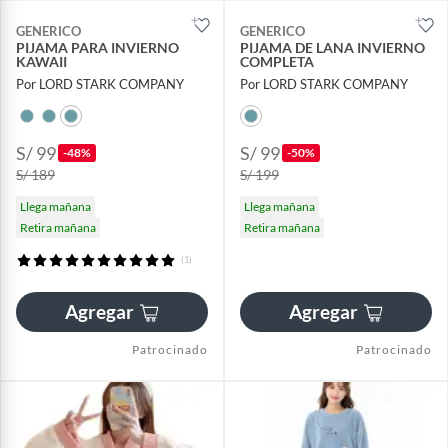
GENERICO
GENERICO
PIJAMA PARA INVIERNO
PIJAMA DE LANA INVIERNO
KAWAII
COMPLETA
Por LORD STARK COMPANY
Por LORD STARK COMPANY
S/ 99
S/ 99
-48%
-50%
S/ 189
S/ 199
Llega mañana
Llega mañana
Retira mañana
Retira mañana
(1)
Agregar
Agregar
Patrocinado
Patrocinado