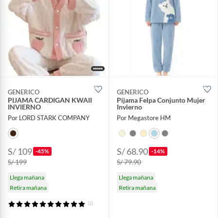
GENERICO
GENERICO
PIJAMA CARDIGAN KWAII
Pijama Felpa Conjunto Mujer
INVIERNO
Invierno
Por LORD STARK COMPANY
Por Megastore HM
S/ 109
S/ 68.90
-45%
-14%
S/ 199
S/ 79.90
Llega mañana
Llega mañana
Retira mañana
Retira mañana
(2)