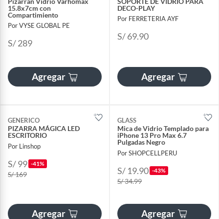
Pizarran Vidrio Varhomax
SOPORTE DE VIDRIO PARA
15.8x7cm con
DECO-PLAY
Compartimiento
Por FERRETERIA AYF
Por VYSE GLOBAL PE
S/ 69.90
S/ 289
Agregar
Agregar
GENERICO
GLASS
PIZARRA MÁGICA LED
Mica de Vidrio Templado para
ESCRITORIO
iPhone 13 Pro Max 6.7
Pulgadas Negro
Por Linshop
Por SHOPCELLPERU
S/ 99
-41%
S/ 19.90
-43%
S/ 169
S/ 34.99
Agregar
Agregar