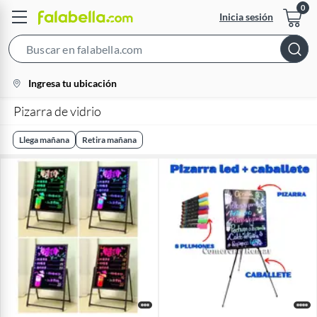
Inicia sesión
Search
Bar
location-
Ingresa tu ubicación
icon
Pizarra de vidrio
Llega mañana
Retira mañana