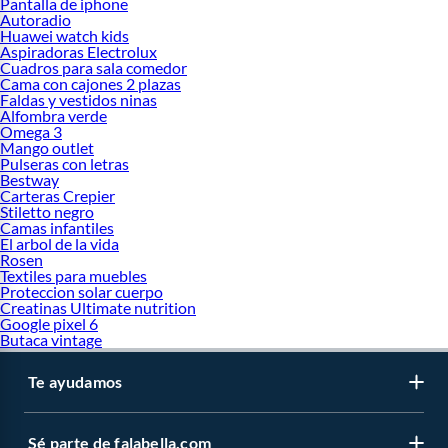
Pantalla de iphone
Autoradio
Huawei watch kids
Aspiradoras Electrolux
Cuadros para sala comedor
Cama con cajones 2 plazas
Faldas y vestidos ninas
Alfombra verde
Omega 3
Mango outlet
Pulseras con letras
Bestway
Carteras Crepier
Stiletto negro
Camas infantiles
El arbol de la vida
Rosen
Textiles para muebles
Proteccion solar cuerpo
Creatinas Ultimate nutrition
Google pixel 6
Butaca vintage
Te ayudamos
Sé parte de falabella.com