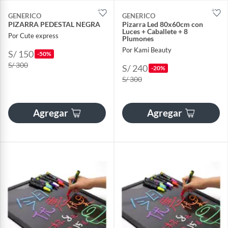
GENERICO
GENERICO
PIZARRA PEDESTAL NEGRA
Pizarra Led 80x60cm con
Luces + Caballete + 8
Por Cute express
Plumones
Por Kami Beauty
S/ 150
-50%
S/ 300
S/ 240
-20%
S/ 300
Agregar
Agregar