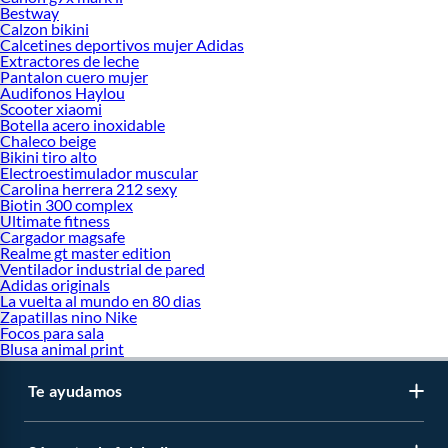
Bestway
Calzon bikini
Calcetines deportivos mujer Adidas
Extractores de leche
Pantalon cuero mujer
Audifonos Haylou
Scooter xiaomi
Botella acero inoxidable
Chaleco beige
Bikini tiro alto
Electroestimulador muscular
Carolina herrera 212 sexy
Biotin 300 complex
Ultimate fitness
Cargador magsafe
Realme gt master edition
Ventilador industrial de pared
Adidas originals
La vuelta al mundo en 80 dias
Zapatillas nino Nike
Focos para sala
Blusa animal print
Te ayudamos