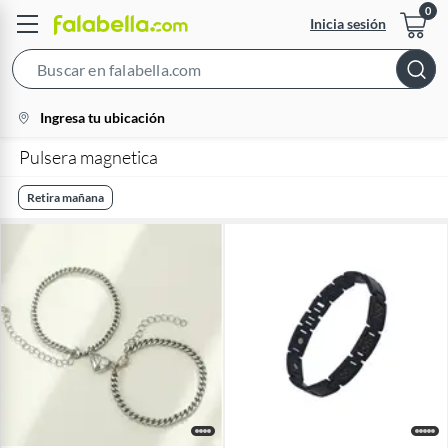
Inicia sesión
Search
Bar
location-
Ingresa tu ubicación
icon
Pulsera magnetica
Retira mañana