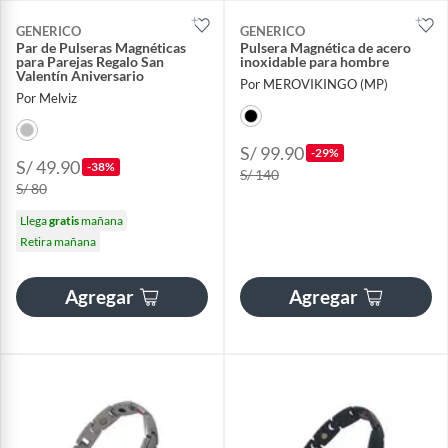
GENERICO
GENERICO
Par de Pulseras Magnéticas
Pulsera Magnética de acero
para Parejas Regalo San
inoxidable para hombre
Valentín Aniversario
Por MEROVIKINGO (MP)
Por Melviz
S/ 99.90
-29%
S/ 49.90
-38%
S/ 140
S/ 80
Llega
gratis
mañana
Retira mañana
Agregar
Agregar