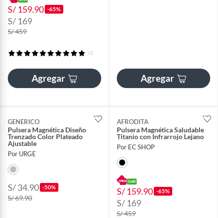
S/ 159.90
-65%
S/ 169
S/ 459
(1)
Agregar
Agregar
GENERICO
AFRODITA
Pulsera Magnética Diseño
Pulsera Magnética Saludable
Trenzado Color Plateado
Titanio con Infrarrojo Lejano
Ajustable
Por EC SHOP
Por URGE
S/ 34.90
-50%
S/ 159.90
-65%
S/ 69.90
S/ 169
S/ 459