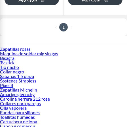
1
Zapatillas rosas
Maquina de soldar mig sin gas
Bisagra
Tv stick
Tio nacho
Collar negro
Sabanas 1 5 plaza
Sostenes Strapless
Pixel 8
Zapatillas Michelin
Amarige givenchy
Carolina herrera 212 rose
Collares para parejas
Olla vaporera
Fundas para sillones
Toallitas humedas
Cartuchera de lona
Canon g7x mark ii