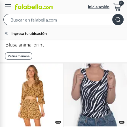
Inicia sesión
Search
Bar
location-
Ingresa tu ubicación
icon
Blusa animal print
Retira mañana