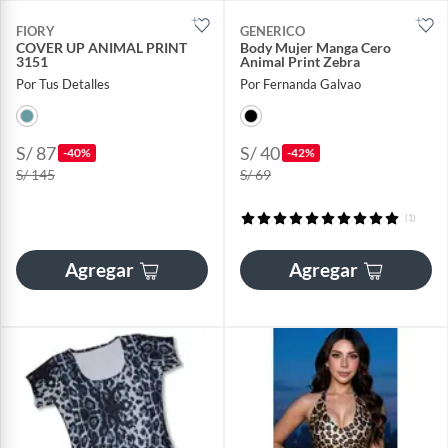
FIORY
GENERICO
COVER UP ANIMAL PRINT
Body Mujer Manga Cero
3151
Animal Print Zebra
Por Tus Detalles
Por Fernanda Galvao
S/ 87
S/ 40
-40%
-42%
S/ 145
S/ 69
(1)
Agregar
Agregar