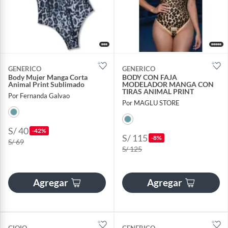
GENERICO
GENERICO
Body Mujer Manga Corta
BODY CON FAJA
Animal Print Sublimado
MODELADOR MANGA CON
TIRAS ANIMAL PRINT
Por Fernanda Galvao
Por MAGLU STORE
S/ 40
-42%
S/ 115
-8%
S/ 69
S/ 125
Agregar
Agregar
GIOIO
GENERICO