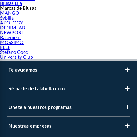
Blusas Lila
Marcas de Blusas
MANGO
Sybilla
APOLOGY
DENIMLAB
NEWPORT
Basement
MOSSIMO
ELLE
Stefano Cocci
University Club
Te ayudamos
Sé parte de falabella.com
Únete a nuestros programas
Nuestras empresas