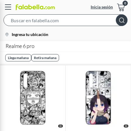
Inicia sesión
Search
Bar
location-
Ingresa tu ubicación
icon
Realme 6 pro
Llega mañana
Retira mañana