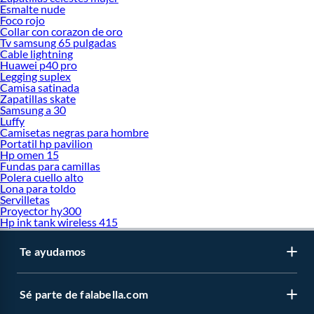
Esmalte nude
Foco rojo
Collar con corazon de oro
Tv samsung 65 pulgadas
Cable lightning
Huawei p40 pro
Legging suplex
Camisa satinada
Zapatillas skate
Samsung a 30
Luffy
Camisetas negras para hombre
Portatil hp pavilion
Hp omen 15
Fundas para camillas
Polera cuello alto
Lona para toldo
Servilletas
Proyector hy300
Hp ink tank wireless 415
Te ayudamos
Sé parte de falabella.com