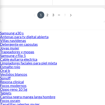
...
1
2
3
9
Samsung a30 s
Antenas para tv digital abierta
Villas navidenas
Detergente en capsulas
Joyas mujer
Trapeadores y mopas
Samsung z flip 5
Cable guitarra electrica
Limpiadores faciales para piel mixta
Esmalte rojo
Oral b
Vestidos blancos
Sonoff
Rexona clinical
Focos modernos
Oppo reno 10 5g
Tablets
Camisa negra manga larga hombre
Focos osram
Zapatillas celestes mujer