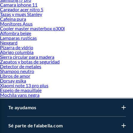
Camara iphone 11
Cargador acer nitro 5
Tazas y mugs Stanley
Cafeina pura
Monitores Asus
Cooler master masterbox q300l
Alfombra beige
Lamparas rusticas
Nexgard
Pizarra de vidrio
Abrigo columbia
Sierra circular para madera
Zapatos y botas de seguridad
Detector de metales
Shampoo neutro
Libros de amor
Dorsay esika
Xiaomi note 13 pro plus
Espejo de maquillaje
Mochila vans negra
Te ayudamos
Sé parte de falabella.com