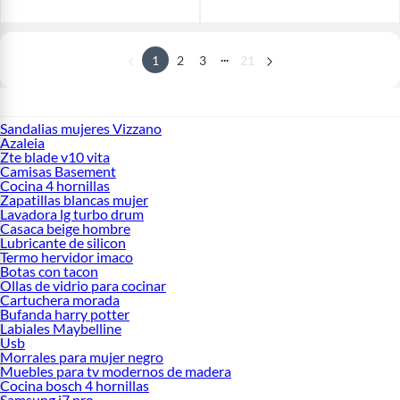
...
1
2
3
21
Sandalias mujeres Vizzano
Azaleia
Zte blade v10 vita
Camisas Basement
Cocina 4 hornillas
Zapatillas blancas mujer
Lavadora lg turbo drum
Casaca beige hombre
Lubricante de silicon
Termo hervidor imaco
Botas con tacon
Ollas de vidrio para cocinar
Cartuchera morada
Bufanda harry potter
Labiales Maybelline
Usb
Morrales para mujer negro
Muebles para tv modernos de madera
Cocina bosch 4 hornillas
Samsung j7 pro