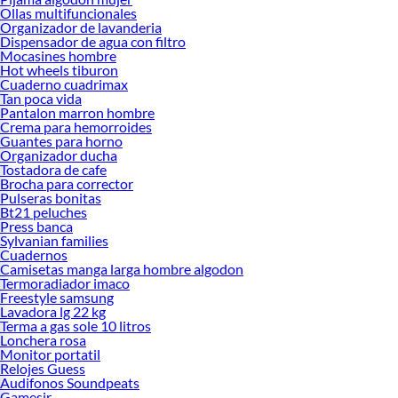
Ollas multifuncionales
Organizador de lavanderia
Dispensador de agua con filtro
Mocasines hombre
Hot wheels tiburon
Cuaderno cuadrimax
Tan poca vida
Pantalon marron hombre
Crema para hemorroides
Guantes para horno
Organizador ducha
Tostadora de cafe
Brocha para corrector
Pulseras bonitas
Bt21 peluches
Press banca
Sylvanian families
Cuadernos
Camisetas manga larga hombre algodon
Termoradiador imaco
Freestyle samsung
Lavadora lg 22 kg
Terma a gas sole 10 litros
Lonchera rosa
Monitor portatil
Relojes Guess
Audifonos Soundpeats
Gamesir