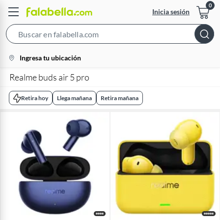
Inicia sesión
Search
Bar
location-
Ingresa tu ubicación
icon
Realme buds air 5 pro
Retira hoy
Llega mañana
Retira mañana