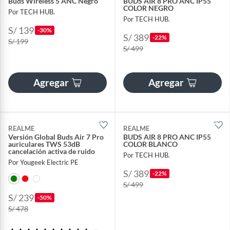
Buds Wireless 5 ANC Negro
BUDS AIR 8 PRO ANC IP55
COLOR NEGRO
Por TECH HUB.
Por TECH HUB.
S/ 139
-30%
S/ 389
-22%
S/ 199
S/ 499
Agregar
Agregar
REALME
REALME
Versión Global Buds Air 7 Pro
BUDS AIR 8 PRO ANC IP55
auriculares TWS 53dB
COLOR BLANCO
cancelación activa de ruido
Por TECH HUB.
Por Yougeek Electric PE
S/ 389
-22%
S/ 499
S/ 239
-50%
S/ 478