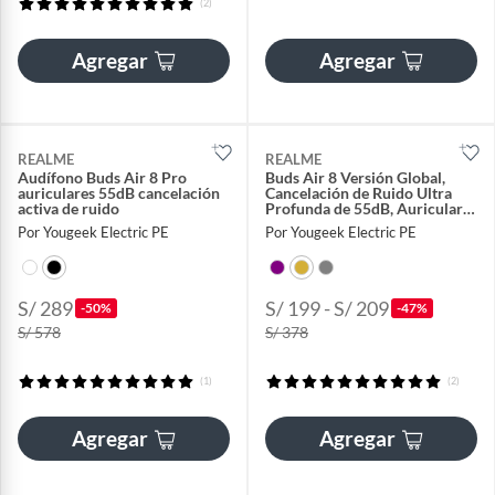
(2)
Agregar
Agregar
REALME
REALME
Audífono Buds Air 8 Pro
Buds Air 8 Versión Global,
auriculares 55dB cancelación
Cancelación de Ruido Ultra
activa de ruido
Profunda de 55dB, Auriculares
TWS
Por Yougeek Electric PE
Por Yougeek Electric PE
S/ 289
S/ 199 - S/ 209
-50%
-47%
S/ 578
S/ 378
(1)
(2)
Agregar
Agregar