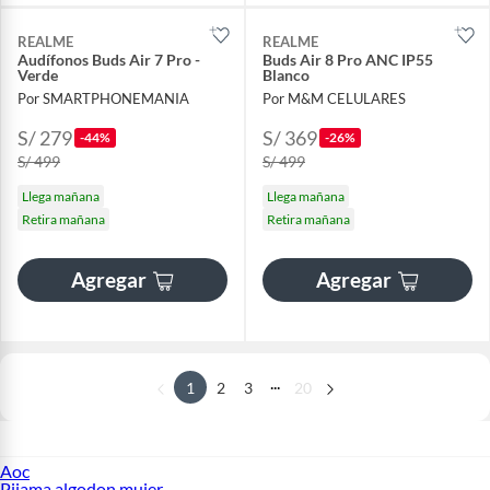
REALME
REALME
Audífonos Buds Air 7 Pro -
Buds Air 8 Pro ANC IP55
Verde
Blanco
Por SMARTPHONEMANIA
Por M&M CELULARES
S/ 279
S/ 369
-44%
-26%
S/ 499
S/ 499
Llega mañana
Llega mañana
Retira mañana
Retira mañana
Agregar
Agregar
...
1
2
3
20
Aoc
Pijama algodon mujer