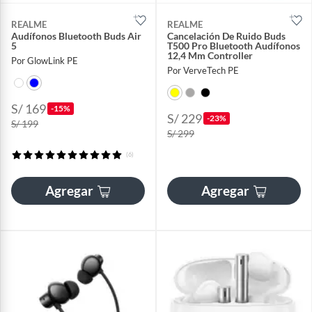
REALME
REALME
Audífonos Bluetooth Buds Air
Cancelación De Ruido Buds
5
T500 Pro Bluetooth Audífonos
12,4 Mm Controller
Por GlowLink PE
Por VerveTech PE
S/ 169
-15%
S/ 229
-23%
S/ 199
S/ 299
(6)
Agregar
Agregar