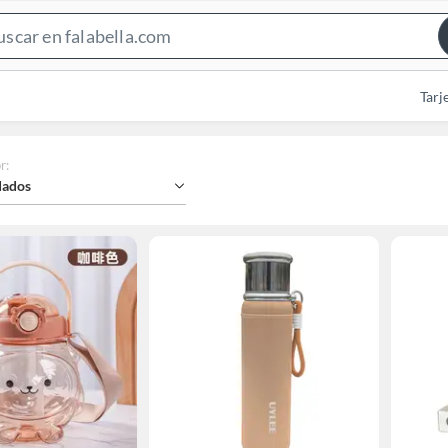
Search
Bar
Tarj
r
:
ados