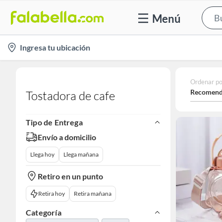
Menú
location-
Ingresa tu ubicación
icon
Ordenar po
Recomend
Tostadora de cafe
Tipo de Entrega
Envío a domicilio
Llega hoy
Llega mañana
Retiro en un punto
Retira hoy
Retira mañana
Categoría