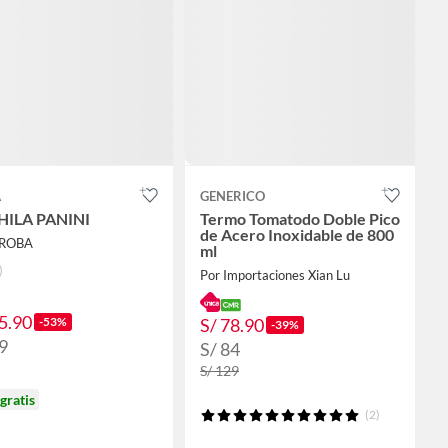
A
GENERICO
ILA PANINI
Termo Tomatodo Doble Pico
de Acero Inoxidable de 800
YROBA
ml
Por Importaciones Xian Lu
5.90
-53%
S/ 78.90
-39%
9
S/ 84
S/ 129
gratis
(2)