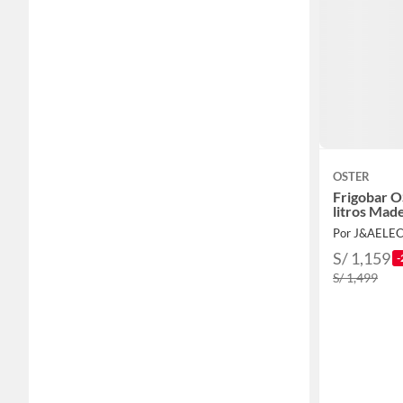
OSTER
Frigobar
litros Mad
Por J&AELE
S/ 1,159
-
S/ 1,499