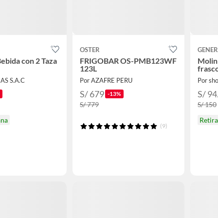
OSTER
GENER
ebida con 2 Taza
FRIGOBAR OS-PMB123WF
Molin
123L
frasc
AS S.A.C
Por AZAFRE PERU
Por sh
S/ 679
S/ 94
-13%
S/ 779
S/ 150
ana
Retir
(9)