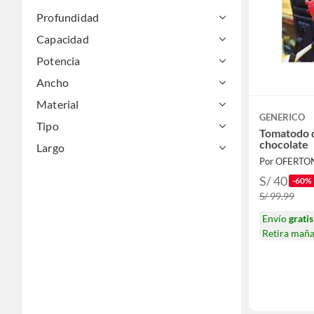
Belleza, higiene y salud
Gasfitería
Profundidad
Pinturas
Capacidad
Potencia
Ancho
Material
GENERICO
Tipo
Tomatodo 
chocolate
Largo
Por OFERTO
S/ 40
-60%
S/ 99.99
Envío
gratis
Retira mañ