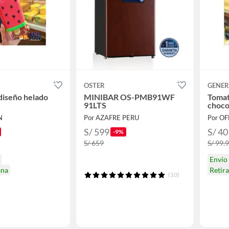
OSTER
GENER
diseño helado
MINIBAR OS-PMB91WF
Tomat
91LTS
choco
N
Por AZAFRE PERU
Por O
S/ 599
S/ 40
-9%
S/ 659
S/ 99.
Envío
ana
Retir
(10)