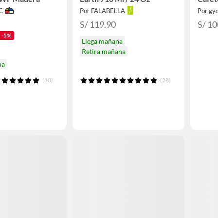
C
Por FALABELLA
Por gy
S/ 119.90
S/ 10
-5%
Llega mañana
Retira mañana
na
(10)
(28)