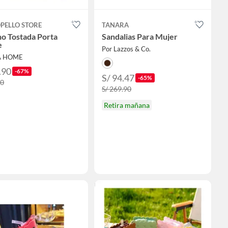
OPELLO STORE
TANARA
o Tostada Porta
Sandalias Para Mujer
e
Por Lazzos & Co.
IA HOME
.90
-67%
S/ 94.47
-65%
90
S/ 269.90
Retira mañana