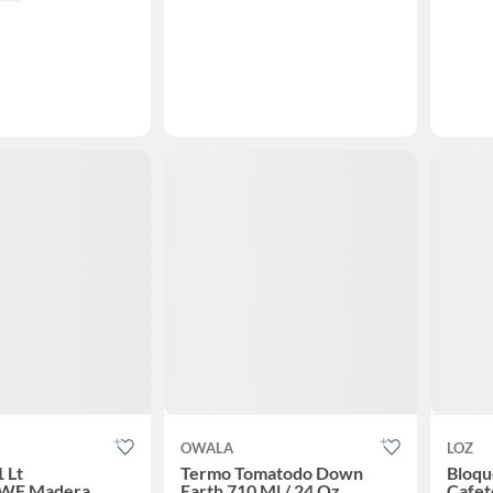
OWALA
LOZ
 Lt
Termo Tomatodo Down
Bloqu
WF Madera
Earth 710 Ml / 24 Oz
Cafet