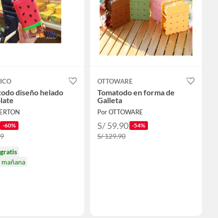
ICO
OTTOWARE
odo diseño helado
Tomatodo en forma de
late
Galleta
FERTON
Por OTTOWARE
S/ 59.90
-60%
-54%
99
S/ 129.90
gratis
a mañana