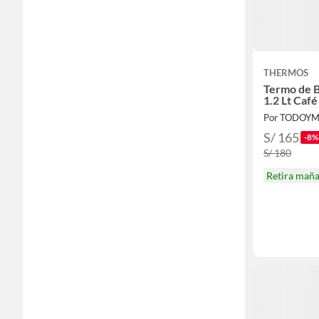
THERMOS
Termo de B
1.2 Lt Café
Por TODOYM
S/ 165
-8%
S/ 180
Retira mañ