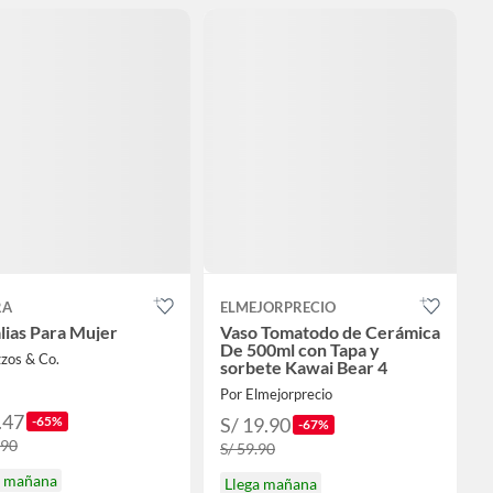
RA
ELMEJORPRECIO
lias Para Mujer
Vaso Tomatodo de Cerámica
De 500ml con Tapa y
zos & Co.
sorbete Kawai Bear 4
Por Elmejorprecio
.47
-65%
S/ 19.90
-67%
.90
S/ 59.90
a mañana
Llega mañana