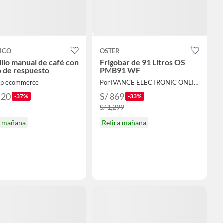
ICO
OSTER
illo manual de café con
Frigobar de 91 Litros OS
o de respuesto
PMB91 WF
op ecommerce
Por IVANCE ELECTRONIC ONLINE
.20
S/ 869
-37%
-33%
S/ 1,299
a mañana
Retira mañana