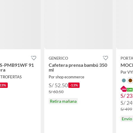
GENERICO
PORT
 OS-PMB91WF 91
Cafetera prensa bambú 350
MOCH
era
ml
Por V
CTROFERTAS
Por shop ecommerce
S/ 52.50
23%
-13%
S/ 60.50
S/ 23
Retira mañana
S/ 24
S/ 499
Envío