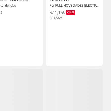
otendencias
Por FULL NOVEDADES ELECTROHOGAR E.I.R.L.
0
S/ 1,159
-26%
S/ 1,569