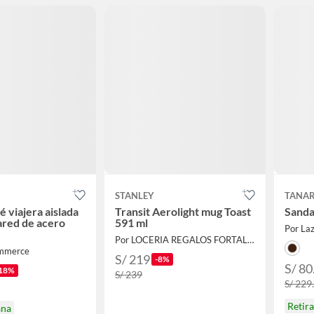
STANLEY
TANA
é viajera aislada
Transit Aerolight mug Toast
Sanda
ared de acero
591 ml
Por Laz
Por LOCERIA REGALOS FORTALEZA.
ommerce
S/ 219
-8%
S/ 80
18%
S/ 239
S/ 229
Retir
ana