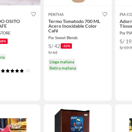
PENTHA
PIA C
O OSITO
Termo Tomatodo 700 ML
Adorn
AFE
Acero Inoxidable Color
Tissu
Café
 STORE
Por P
Por Sweet Blends
S/ 19
68%
S/ 42
-32%
S/ 59.
S/ 62
ana
Llega mañana
Retira mañana
(1)