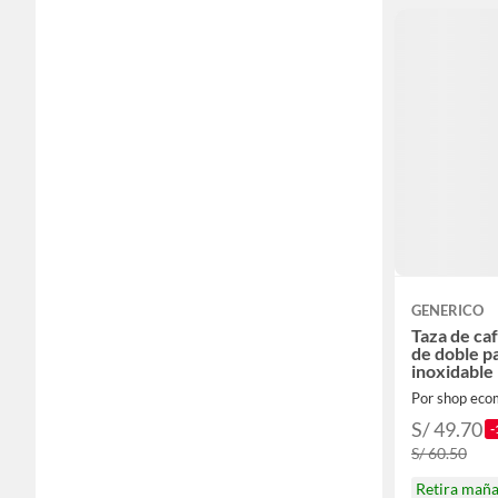
GENERICO
Taza de caf
de doble p
inoxidable
Por shop ec
S/ 49.70
-
S/ 60.50
Retira mañ