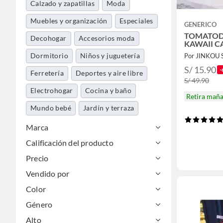
Calzado y zapatillas
Moda
Muebles y organización
Especiales
GENERICO
TOMATOD
Decohogar
Accesorios moda
KAWAII C
Dormitorio
Niños y juguetería
Por JINKOU
S/ 15.90
-
Ferretería
Deportes y aire libre
S/ 49.90
Electrohogar
Cocina y baño
Retira mañ
Mundo bebé
Jardín y terraza
Tecnología
Construcción
Marca
Calificación del producto
Maletería y viajes
Precio
Utiles de aseo y limpieza
Mascotas
Vendido por
Automotriz
Color
Libros, papelería y celebraciones
Género
Música y pasatiempos
Alto