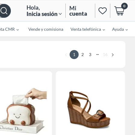
0
Hola
,
Mi
cuenta
Inicia sesión
eta CMR
Vende y comisiona
Venta telefónica
Ayuda
...
1
2
3
16