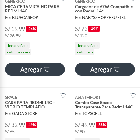
GENERICO
GENERICO
MICA CERAMICA HD PARA
Cargador de 67W Compatible
REDMI 14C
con Redmi 14c
Por BLUECASEOP
Por NABYSSHOPPERU EIRL
S/ 19.99
S/ 73
-26%
-39%
S/ 26.99
S/ 120
Llega mañana
Llega mañana
Retira mañana
Retira hoy
Agregar
Agregar
SPACE
ASIA IMPORT
CASE PARA REDMI 14C +
Combo Case Space
VIDRIO TEMPLADO
Transparente Para Redmi 14C
Por GADA STORE
Por TOPSCELL
S/ 32.99
S/ 49.99
-49%
-38%
S/ 65
S/ 80