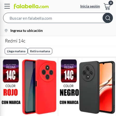
Inicia sesión
Search
Bar
location-
Ingresa tu ubicación
icon
Redmi 14c
Llega mañana
Retira mañana