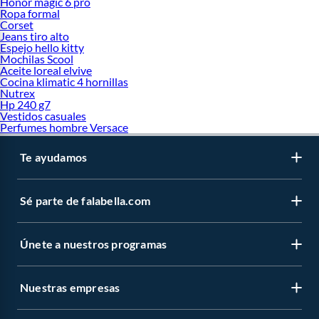
Honor magic 6 pro
Ropa formal
Corset
Jeans tiro alto
Espejo hello kitty
Mochilas Scool
Aceite loreal elvive
Cocina klimatic 4 hornillas
Nutrex
Hp 240 g7
Vestidos casuales
Perfumes hombre Versace
Te ayudamos
Sé parte de falabella.com
Únete a nuestros programas
Nuestras empresas