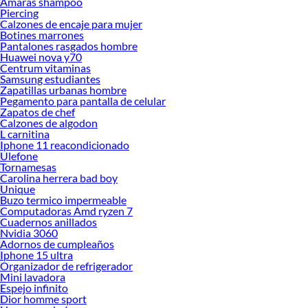
Amaras shampoo
Piercing
Calzones de encaje para mujer
Botines marrones
Pantalones rasgados hombre
Huawei nova y70
Centrum vitaminas
Samsung estudiantes
Zapatillas urbanas hombre
Pegamento para pantalla de celular
Zapatos de chef
Calzones de algodon
L carnitina
Iphone 11 reacondicionado
Ulefone
Tornamesas
Carolina herrera bad boy
Unique
Buzo termico impermeable
Computadoras Amd ryzen 7
Cuadernos anillados
Nvidia 3060
Adornos de cumpleaños
Iphone 15 ultra
Organizador de refrigerador
Mini lavadora
Espejo infinito
Dior homme sport