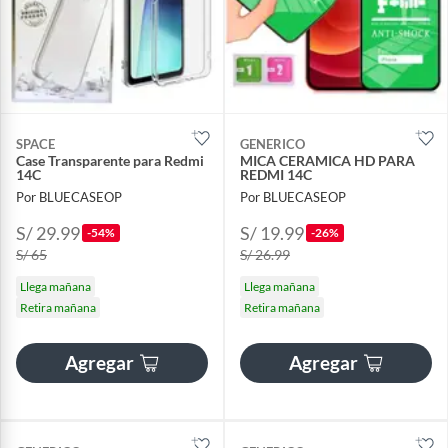
SPACE
GENERICO
Case Transparente para Redmi
MICA CERAMICA HD PARA
14C
REDMI 14C
Por BLUECASEOP
Por BLUECASEOP
S/ 29.99
S/ 19.99
-54%
-26%
S/ 65
S/ 26.99
Llega mañana
Llega mañana
Retira mañana
Retira mañana
Agregar
Agregar