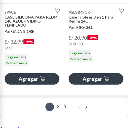
SPACE
ASIA IMPORT
CASE SILICONA PARA REDMI
Case Triple es 3 en 1 Para
14C AZUL + VIDRIO
Redmi 14C
TEMPLADO
Por TOPSCELL
Por GADA STORE
S/ 20.90
-59%
S/ 32.99
-49%
S/ 50.90
S/ 65
Llega mañana
Llega mañana
Retira mañana
Retira mañana
Agregar
Agregar
...
1
2
3
16